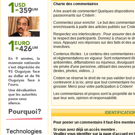
Charte des commentaires
A lire avant de commenter! Quelques dispositions
passionnants sur Cridem :
Commentez pour enrichir : Le but des commentair
enrichissants à partir des articles publiés sur Cri
Respectez vos interlocuteurs : Pour assurer des d
le respect des participants. Donnez à chacun le d
vous. Appuyez vos réponses sur des faits et des 
invectives.
Contenus illicites : Le contenu des commentaires n
et réglementations en vigueur. Sont notamment illi
antisémites, diffamatoires ou injurieux, divulguant
vie privée d'une personne, utilisant des oeuvres p
(textes, photos, vidéos...).
Cridem se réserve le droit de ne pas valider tout
contrevenir à la loi, ainsi que tout commentaire h
grossier. Merci pour votre participation à Cridem!
Les commentaires et propos sont la propriété de l
que leur avis, opinion et responsabilité.
IDENTIFICATIO
Pour poster un commentaire il faut être membre
Si vous avez déjà un accès membre .
Veuillez vous identifier sur la page d'accueil en 