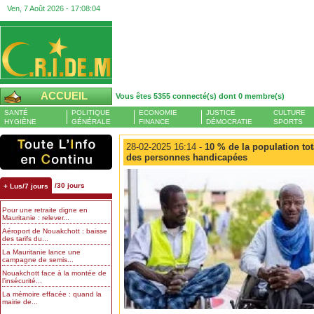
Ven, 7 Août 2026 -
17:08:05
ACCUEIL
Vous êtes 5355 connecté(s) dont 0 membre(s)
SANTÉ
POLITIQUE
ECONOMIE
JUSTICE
CULTURE
HYGIÈNE
GÉNÉRALE
FINANCE
DÉMOCRATIE
SPORTS
28-02-2025 16:14 -
10 % de la population tot
des personnes handicapées
/30 jours
+ Lus/7 jours
Pour une retraite digne en
Mauritanie : relever...
Aéroport de Nouakchott : baisse
des tarifs du...
La Mauritanie lance une
campagne de semis...
Nouakchott face à la montée de
l’insécurité...
La mémoire effacée : quand la
mairie de...