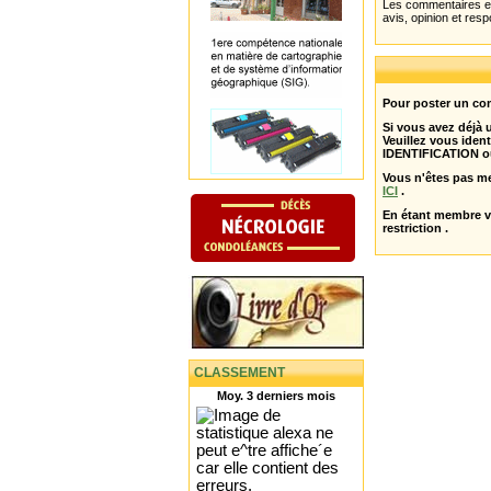
Les commentaires et 
avis, opinion et resp
Pour poster un com
Si vous avez déjà
Veuillez vous ident
IDENTIFICATION o
Vous n'êtes pas m
ICI
.
En étant membre 
restriction .
CLASSEMENT
Moy. 3 derniers mois