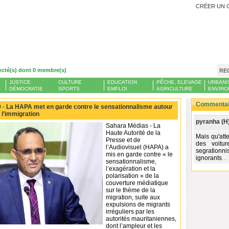
CRÉER UN 
ecté(s) dont 0 membre(s)
RE
JUSTICE
CULTURE
EDUCATION
PÊCHE, ELEVAGE
URBANI
DÉMOCRATIE
SPORTS
EMPLOI
AGRICULTURE
ENVIRO
Commentair
 -
La HAPA met en garde contre le sensationnalisme autour
 l’immigration
pyranha (H
Sahara Médias - La
Haute Autorité de la
Mais qu'att
Presse et de
des voitu
l’Audiovisuel (HAPA) a
segrationni
mis en garde contre « le
ignorants
…
sensationnalisme,
l’exagération et la
polarisation » de la
couverture médiatique
sur le thème de la
migration, suite aux
expulsions de migrants
irréguliers par les
autorités mauritaniennes,
dont l’ampleur et les