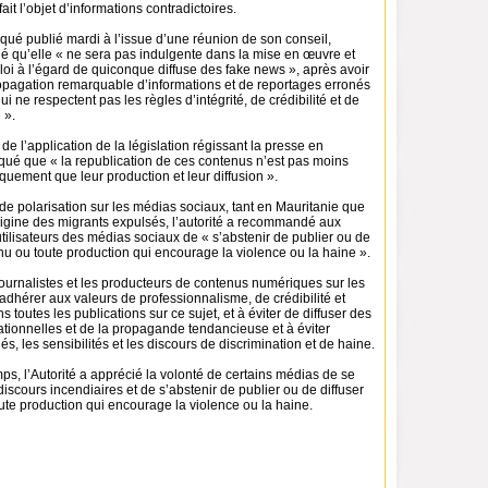
ait l’objet d’informations contradictoires.
é publié mardi à l’issue d’une réunion de son conseil,
gné qu’elle « ne sera pas indulgente dans la mise en œuvre et
a loi à l’égard de quiconque diffuse des fake news », après avoir
opagation remarquable d’informations et de reportages erronés
ui ne respectent pas les règles d’intégrité, de crédibilité et de
 ».
de l’application de la législation régissant la presse en
iqué que « la republication de ces contenus n’est pas moins
quement que leur production et leur diffusion ».
e polarisation sur les médias sociaux, tant en Mauritanie que
rigine des migrants expulsés, l’autorité a recommandé aux
tilisateurs des médias sociaux de « s’abstenir de publier ou de
enu ou toute production qui encourage la violence ou la haine ».
journalistes et les producteurs de contenus numériques sur les
dhérer aux valeurs de professionnalisme, de crédibilité et
s toutes les publications sur ce sujet, et à éviter de diffuser des
ationnelles et de la propagande tendancieuse et à éviter
gés, les sensibilités et les discours de discrimination et de haine.
s, l’Autorité a apprécié la volonté de certains médias de se
 discours incendiaires et de s’abstenir de publier ou de diffuser
ute production qui encourage la violence ou la haine.