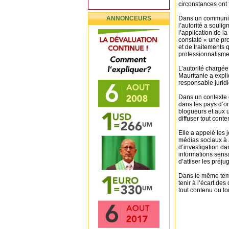
circonstances ont f
ANNONCEURS
Dans un communiqu
l’autorité a souli
l’application de l
constaté « une pr
et de traitements q
professionnalisme
L’autorité chargée 
Mauritanie a expl
responsable juridi
Dans un contexte d
dans les pays d’o
blogueurs et aux u
diffuser tout cont
Elle a appelé les 
médias sociaux à a
d’investigation dan
informations sens
d’attiser les préju
Dans le même temp
tenir à l’écart des
tout contenu ou to