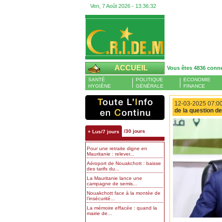
Ven, 7 Août 2026 -
13:36:33
ACCUEIL
Vous êtes 4836 conn
SANTÉ
POLITIQUE
ECONOMIE
HYGIÈNE
GÉNÉRALE
FINANCE
12-03-2025 07:00
de la question de
/30 jours
+ Lus/7 jours
Pour une retraite digne en
Mauritanie : relever...
Aéroport de Nouakchott : baisse
des tarifs du...
La Mauritanie lance une
campagne de semis...
Nouakchott face à la montée de
l’insécurité...
La mémoire effacée : quand la
mairie de...