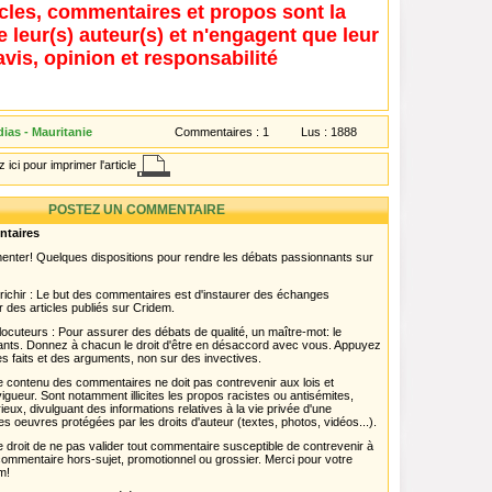
icles, commentaires et propos sont la
e leur(s) auteur(s) et n'engagent que leur
avis, opinion et responsabilité
ias - Mauritanie
Commentaires :
1
Lus :
1888
 ici pour imprimer l'article
POSTEZ UN COMMENTAIRE
ntaires
menter! Quelques dispositions pour rendre les débats passionnants sur
chir : Le but des commentaires est d'instaurer des échanges
r des articles publiés sur Cridem.
ocuteurs : Pour assurer des débats de qualité, un maître-mot: le
pants. Donnez à chacun le droit d'être en désaccord avec vous. Appuyez
s faits et des arguments, non sur des invectives.
 Le contenu des commentaires ne doit pas contrevenir aux lois et
igueur. Sont notamment illicites les propos racistes ou antisémites,
rieux, divulguant des informations relatives à la vie privée d'une
es oeuvres protégées par les droits d'auteur (textes, photos, vidéos...).
 droit de ne pas valider tout commentaire susceptible de contrevenir à
ut commentaire hors-sujet, promotionnel ou grossier. Merci pour votre
m!