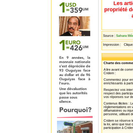
Les art
propriété d
Source :
Sahara Méd
Impression :
Cliquez
Charte des comme
A lire avant de com
Cridem :
Commentez pour enri
enrichissants à parti
Respectez vos interl
respect des partici
vos réponses sur de
Contenus illicites :
réglementations en v
diffamatoires ou inju
personne, utilisant d
Cridem se réserve le
la loi, ainsi que to
participation à Cride