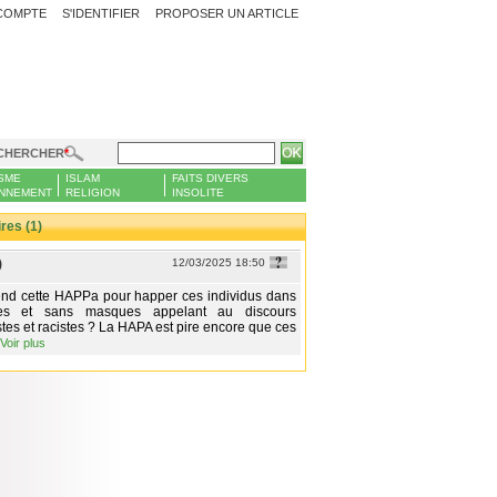
COMPTE
S'IDENTIFIER
PROPOSER UN ARTICLE
CHERCHER
SME
ISLAM
FAITS DIVERS
NNEMENT
RELIGION
INSOLITE
es (1)
)
12/03/2025 18:50
end cette HAPPa pour happer ces individus dans
res et sans masques appelant au discours
stes et racistes ? La HAPA est pire encore que ces
Voir plus