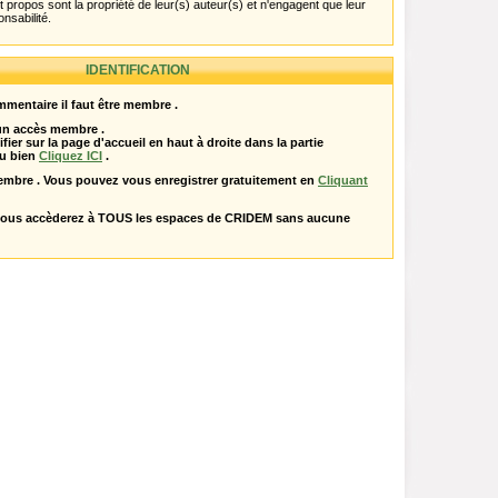
propos sont la propriété de leur(s) auteur(s) et n'engagent que leur
onsabilité.
IDENTIFICATION
mentaire il faut être membre .
 un accès membre .
ifier sur la page d'accueil en haut à droite dans la partie
u bien
Cliquez ICI
.
embre . Vous pouvez vous enregistrer gratuitement en
Cliquant
vous accèderez à TOUS les espaces de CRIDEM sans aucune