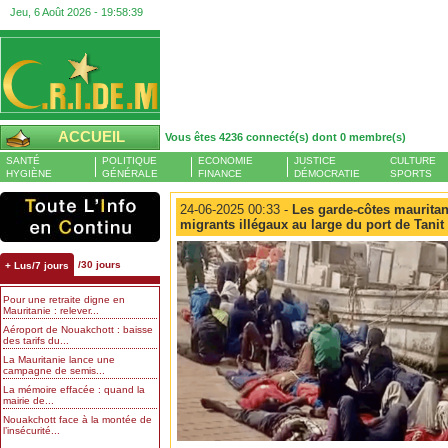
Jeu, 6 Août 2026 -
19:58:40
ACCUEIL
Vous êtes 4236 connecté(s) dont 0 membre(s)
SANTÉ
POLITIQUE
ECONOMIE
JUSTICE
CULTURE
HYGIÈNE
GÉNÉRALE
FINANCE
DÉMOCRATIE
SPORTS
24-06-2025 00:33 -
Les garde-côtes mauritan
migrants illégaux au large du port de Tanit
/30 jours
+ Lus/7 jours
Pour une retraite digne en
Mauritanie : relever...
Aéroport de Nouakchott : baisse
des tarifs du...
La Mauritanie lance une
campagne de semis...
La mémoire effacée : quand la
mairie de...
Nouakchott face à la montée de
l’insécurité...