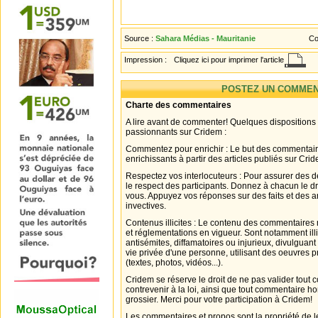
Source :
Sahara Médias - Mauritanie
Co
Impression :
Cliquez ici pour imprimer l'article
POSTEZ UN COMMEN
Charte des commentaires
A lire avant de commenter! Quelques dispositions
passionnants sur Cridem :
Commentez pour enrichir : Le but des commentair
enrichissants à partir des articles publiés sur Cri
Respectez vos interlocuteurs : Pour assurer des d
le respect des participants. Donnez à chacun le d
vous. Appuyez vos réponses sur des faits et des 
invectives.
Contenus illicites : Le contenu des commentaires n
et réglementations en vigueur. Sont notamment illi
antisémites, diffamatoires ou injurieux, divulguant
vie privée d'une personne, utilisant des oeuvres p
(textes, photos, vidéos...).
Cridem se réserve le droit de ne pas valider tout
contrevenir à la loi, ainsi que tout commentaire h
grossier. Merci pour votre participation à Cridem!
Les commentaires et propos sont la propriété de l