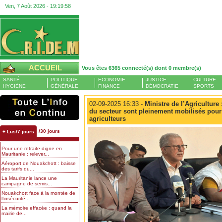
Ven, 7 Août 2026 -
19:19:58
ACCUEIL
Vous êtes 6365 connecté(s) dont 0 membre(s)
SANTÉ
POLITIQUE
ECONOMIE
JUSTICE
CULTURE
HYGIÈNE
GÉNÉRALE
FINANCE
DÉMOCRATIE
SPORTS
02-09-2025 16:33 -
Ministre de l’Agriculture
du secteur sont pleinement mobilisés pou
agriculteurs
/30 jours
+ Lus/7 jours
Pour une retraite digne en
Mauritanie : relever...
Aéroport de Nouakchott : baisse
des tarifs du...
La Mauritanie lance une
campagne de semis...
Nouakchott face à la montée de
l’insécurité...
La mémoire effacée : quand la
mairie de...