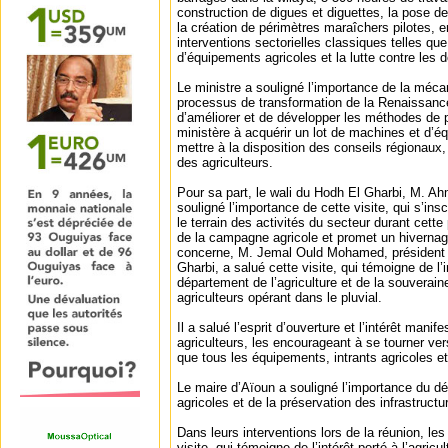
construction de digues et diguettes, la pose de
la création de périmètres maraîchers pilotes, e
interventions sectorielles classiques telles que 
d’équipements agricoles et la lutte contre les 
Le ministre a souligné l’importance de la mécan
processus de transformation de la Renaissan
d’améliorer et de développer les méthodes de p
ministère à acquérir un lot de machines et d’é
mettre à la disposition des conseils régionaux,
des agriculteurs.
Pour sa part, le wali du Hodh El Gharbi, M. 
souligné l’importance de cette visite, qui s’insc
le terrain des activités du secteur durant cett
de la campagne agricole et promet un hivernag
concerne, M. Jemal Ould Mohamed, président 
Gharbi, a salué cette visite, qui témoigne de l
département de l’agriculture et de la souverain
agriculteurs opérant dans le pluvial.
Il a salué l’esprit d’ouverture et l’intérêt manif
agriculteurs, les encourageant à se tourner vers
que tous les équipements, intrants agricoles et
Le maire d’Aïoun a souligné l’importance du d
agricoles et de la préservation des infrastructu
Dans leurs interventions lors de la réunion, les
visite, qui témoigne de l’intérêt porté à l’agricu