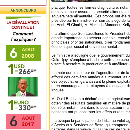
pratiquer toutes les formes d’agriculture, notam
ANNONCEURS
seule voie pour assurer la sécurité alimentaire 
souveraineté alimentaire. Ces propos ont été t
présidée par le ministre hier soir au siège de l
du Hodh El Gharbi, M. Ahmeda Mamadou Kelly
Il a affirmé que Son Excellence le Président d
grande importance au secteur agricole, consi
principales priorités nationales, pilier fondam
économique, social et environnemental.
Le ministre a souligné que le gouvernement du
Ould Djay, s’emploie à traduire cette approch
visant à accroître la production et à améliorer l
Il a noté que le secteur de l’agriculture et de l
efforcé ces dernières années à surmonter les o
ces objectifs, en garantissant la pleine exploi
et en encourageant les citoyens à s’engager dan
irriguée.
M. Ould Beibbata a déclaré que les agriculteu
obtenir des résultats tangibles en matière de p
dernière, notamment dans le sous-secteur maraî
habitants ont pu constater les effets durant l
Il a évoqué la participation de l’État au volet
d’Accès aux Services de Base, qui comprend l
barrages dans la wilaya, 3 500 heures de trava