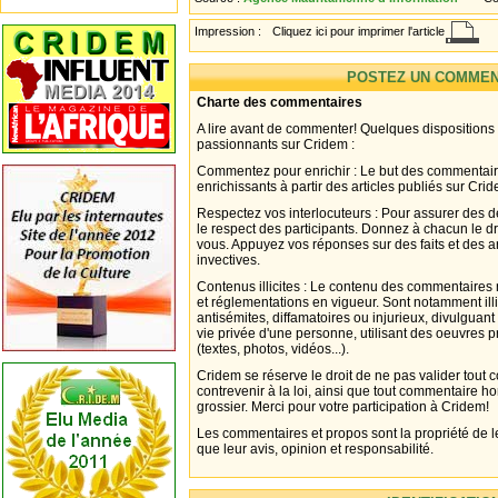
Impression :
Cliquez ici pour imprimer l'article
POSTEZ UN COMMEN
Charte des commentaires
A lire avant de commenter! Quelques dispositions
passionnants sur Cridem :
Commentez pour enrichir : Le but des commentair
enrichissants à partir des articles publiés sur Cri
Respectez vos interlocuteurs : Pour assurer des d
le respect des participants. Donnez à chacun le d
vous. Appuyez vos réponses sur des faits et des 
invectives.
Contenus illicites : Le contenu des commentaires n
et réglementations en vigueur. Sont notamment illi
antisémites, diffamatoires ou injurieux, divulguant
vie privée d'une personne, utilisant des oeuvres p
(textes, photos, vidéos...).
Cridem se réserve le droit de ne pas valider tout
contrevenir à la loi, ainsi que tout commentaire h
grossier. Merci pour votre participation à Cridem!
Les commentaires et propos sont la propriété de l
que leur avis, opinion et responsabilité.