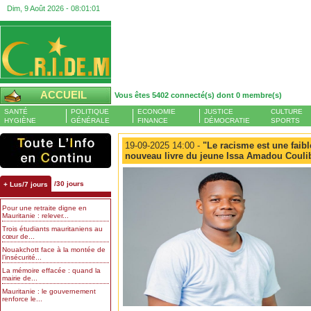
Dim, 9 Août 2026 -
08:01:02
ACCUEIL
Vous êtes 5402 connecté(s) dont 0 membre(s)
SANTÉ
POLITIQUE
ECONOMIE
JUSTICE
CULTURE
HYGIÈNE
GÉNÉRALE
FINANCE
DÉMOCRATIE
SPORTS
19-09-2025 14:00 -
"Le racisme est une faible
nouveau livre du jeune Issa Amadou Couliba
/30 jours
+ Lus/7 jours
Pour une retraite digne en
Mauritanie : relever...
Trois étudiants mauritaniens au
cœur de...
Nouakchott face à la montée de
l’insécurité...
La mémoire effacée : quand la
mairie de...
Mauritanie : le gouvernement
renforce le...