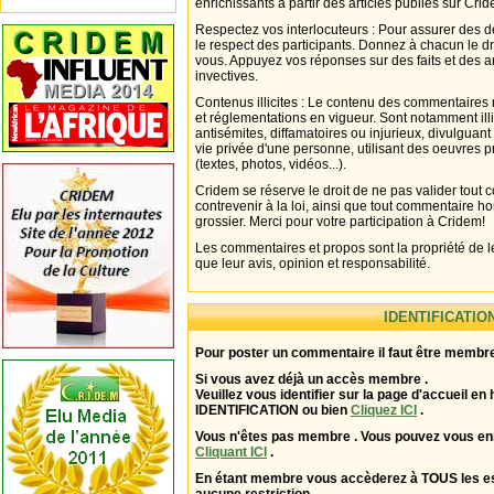
enrichissants à partir des articles publiés sur Cri
Respectez vos interlocuteurs : Pour assurer des d
le respect des participants. Donnez à chacun le d
vous. Appuyez vos réponses sur des faits et des 
invectives.
Contenus illicites : Le contenu des commentaires n
et réglementations en vigueur. Sont notamment illi
antisémites, diffamatoires ou injurieux, divulguant
vie privée d'une personne, utilisant des oeuvres p
(textes, photos, vidéos...).
Cridem se réserve le droit de ne pas valider tout
contrevenir à la loi, ainsi que tout commentaire h
grossier. Merci pour votre participation à Cridem!
Les commentaires et propos sont la propriété de l
que leur avis, opinion et responsabilité.
IDENTIFICATIO
Pour poster un commentaire il faut être membre
Si vous avez déjà un accès membre .
Veuillez vous identifier sur la page d'accueil en 
IDENTIFICATION ou bien
Cliquez ICI
.
Vous n'êtes pas membre . Vous pouvez vous enr
Cliquant ICI
.
En étant membre vous accèderez à TOUS les 