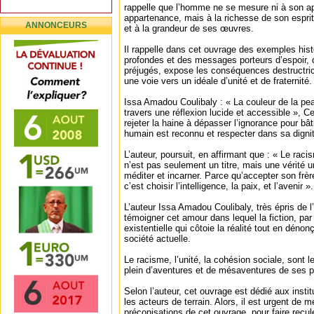
rappelle que l’homme ne se mesure ni à son a
appartenance, mais à la richesse de son esprit
ANNONCEURS
et à la grandeur de ses œuvres.
Il rappelle dans cet ouvrage des exemples his
profondes et des messages porteurs d’espoir, do
préjugés, expose les conséquences destructri
une voie vers un idéale d’unité et de fraternité.
Issa Amadou Coulibaly : « La couleur de la peau
travers une réflexion lucide et accessible », Ce 
rejeter la haine à dépasser l’ignorance pour b
humain est reconnu et respecter dans sa dignit
L’auteur, poursuit, en affirmant que : « Le raci
n’est pas seulement un titre, mais une vérité u
méditer et incarner. Parce qu’accepter son frèr
c’est choisir l’intelligence, la paix, et l’avenir ».
L’auteur Issa Amadou Coulibaly, très épris de l
témoigner cet amour dans lequel la fiction, par
existentielle qui côtoie la réalité tout en dénon
société actuelle.
Le racisme, l’unité, la cohésion sociale, sont 
plein d’aventures et de mésaventures de ses 
Selon l’auteur, cet ouvrage est dédié aux institu
les acteurs de terrain. Alors, il est urgent de m
préconisations de cet ouvrage, pour faire recule