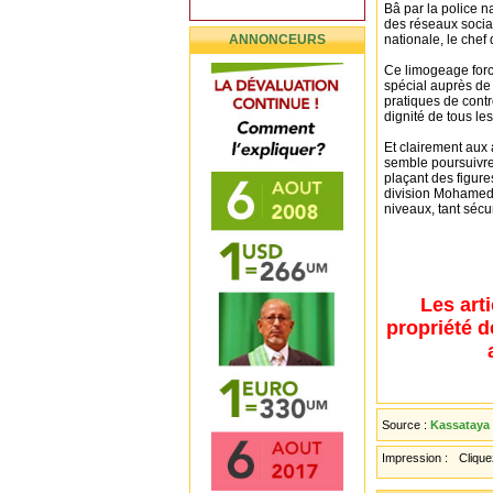
Bâ par la police n
des réseaux sociau
ANNONCEURS
nationale, le chef
Ce limogeage forc
spécial auprès de 
pratiques de contr
dignité de tous les
Et clairement aux 
semble poursuivre 
plaçant des figure
division Mohamed 
niveaux, tant sécur
Les art
propriété d
Source :
Kassataya 
Impression :
Cliquez