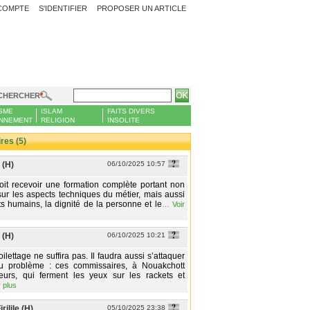
COMPTE
S'IDENTIFIER
PROPOSER UN ARTICLE
CHERCHER
SME
ISLAM
FAITS DIVERS
NNEMENT
RELIGION
INSOLITE
es (5)
 (H)
06/10/2025 10:57
oit recevoir une formation complète portant non
ur les aspects techniques du métier, mais aussi
its humains, la dignité de la personne et le
…
Voir
 (H)
06/10/2025 10:21
ilettage ne suffira pas. Il faudra aussi s’attaquer
 problème : ces commissaires, à Nouakchott
eurs, qui ferment les yeux sur les rackets et
r plus
rilile (H)
05/10/2025 23:38