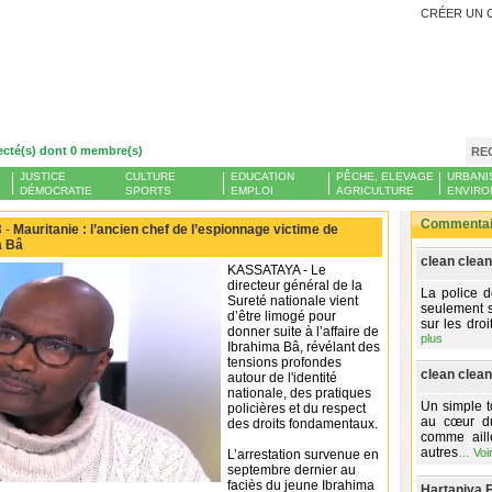
CRÉER UN 
ecté(s) dont 0 membre(s)
RE
JUSTICE
CULTURE
EDUCATION
PÊCHE, ELEVAGE
URBANI
DÉMOCRATIE
SPORTS
EMPLOI
AGRICULTURE
ENVIRO
Commentair
 -
Mauritanie : l’ancien chef de l’espionnage victime de
a Bâ
clean clean
KASSATAYA - Le
directeur général de la
La police d
Sureté nationale vient
seulement s
d’être limogé pour
sur les dro
donner suite à l’affaire de
plus
Ibrahima Bâ, révélant des
tensions profondes
clean clean
autour de l'identité
nationale, des pratiques
Un simple to
policières et du respect
au cœur du
des droits fondamentaux.
comme aill
autres
…
Voi
L’arrestation survenue en
septembre dernier au
faciès du jeune Ibrahima
Hartaniya Fi