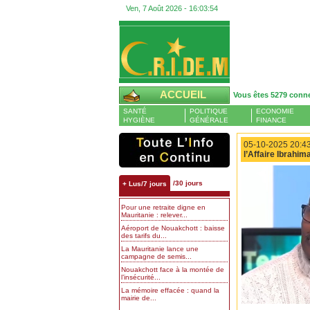
Ven, 7 Août 2026 -
16:03:55
ACCUEIL
Vous êtes 5279 conn
SANTÉ
POLITIQUE
ECONOMIE
HYGIÈNE
GÉNÉRALE
FINANCE
05-10-2025 20:43
l’Affaire Ibrahim
/30 jours
+ Lus/7 jours
Pour une retraite digne en
Mauritanie : relever...
Aéroport de Nouakchott : baisse
des tarifs du...
La Mauritanie lance une
campagne de semis...
Nouakchott face à la montée de
l’insécurité...
La mémoire effacée : quand la
mairie de...