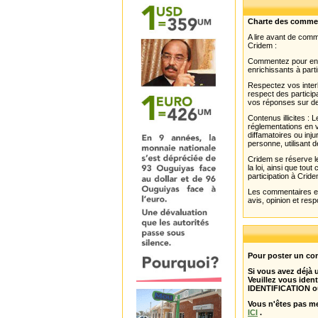
Charte des comme
A lire avant de com
Cridem :
Commentez pour enri
enrichissants à parti
Respectez vos interl
respect des partici
vos réponses sur de
Contenus illicites :
réglementations en v
diffamatoires ou inju
personne, utilisant d
Cridem se réserve le
la loi, ainsi que to
participation à Cride
Les commentaires et 
avis, opinion et resp
Pour poster un com
Si vous avez déjà
Veuillez vous ident
IDENTIFICATION o
Vous n'êtes pas m
ICI
.