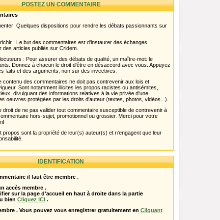
POSTEZ UN COMMENTAIRE
ntaires
menter! Quelques dispositions pour rendre les débats passionnants sur
chir : Le but des commentaires est d'instaurer des échanges
r des articles publiés sur Cridem.
ocuteurs : Pour assurer des débats de qualité, un maître-mot: le
pants. Donnez à chacun le droit d'être en désaccord avec vous. Appuyez
s faits et des arguments, non sur des invectives.
 Le contenu des commentaires ne doit pas contrevenir aux lois et
igueur. Sont notamment illicites les propos racistes ou antisémites,
rieux, divulguant des informations relatives à la vie privée d'une
es oeuvres protégées par les droits d'auteur (textes, photos, vidéos...).
 droit de ne pas valider tout commentaire susceptible de contrevenir à
ut commentaire hors-sujet, promotionnel ou grossier. Merci pour votre
m!
propos sont la propriété de leur(s) auteur(s) et n'engagent que leur
onsabilité.
IDENTIFICATION
mentaire il faut être membre .
 un accès membre .
ifier sur la page d'accueil en haut à droite dans la partie
u bien
Cliquez ICI
.
embre . Vous pouvez vous enregistrer gratuitement en
Cliquant