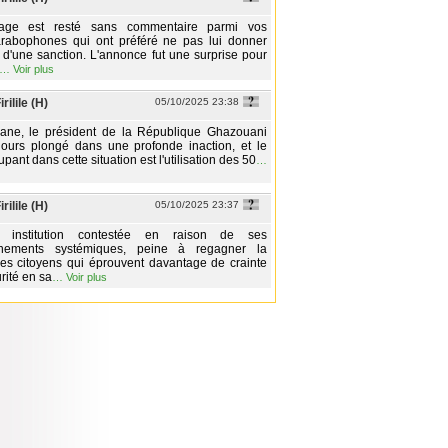
age est resté sans commentaire parmi vos
arabophones qui ont préféré ne pas lui donner
 d'une sanction. L'annonce fut une surprise pour
…
Voir plus
rilile (H)
05/10/2025 23:38
ane, le président de la République Ghazouani
jours plongé dans une profonde inaction, et le
pant dans cette situation est l'utilisation des 50
…
rilile (H)
05/10/2025 23:37
, institution contestée en raison de ses
onnements systémiques, peine à regagner la
es citoyens qui éprouvent davantage de crainte
rité en sa
…
Voir plus