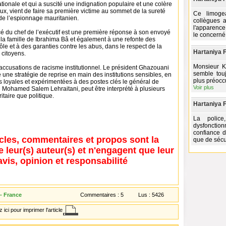
ationale et qui a suscité une indignation populaire et une colère
x, vient de faire sa première victime au sommet de la sureté
Ce limoge
 de l’espionnage mauritanien.
collègues 
l'apparence
é du chef de l’exécutif est une première réponse à son envoyé
le concerné
la famille de Ibrahima Bâ et également à une refonte des
ôle et à des garanties contre les abus, dans le respect de la
Hartaniya Fi
 citoyens.
Monsieur K
accusations de racisme institutionnel. Le président Ghazouani
semble tou
une stratégie de reprise en main des institutions sensibles, en
plus préoccu
s loyales et expérimentées à des postes clés le général de
Voir plus
Mohamed Salem Lehraitani, peut être interprété à plusieurs
itaire que politique.
Hartaniya Fi
La police
dysfoncti
confiance d
icles, commentaires et propos sont la
que de sécu
e leur(s) auteur(s) et n'engagent que leur
avis, opinion et responsabilité
- France
Commentaires :
5
Lus :
5426
 ici pour imprimer l'article