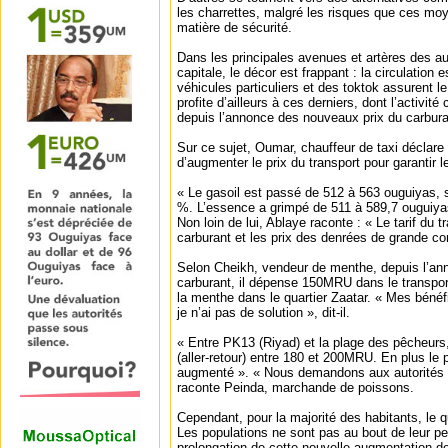
les charrettes, malgré les risques que ces mo
matière de sécurité.
Dans les principales avenues et artères des 
capitale, le décor est frappant : la circulation 
véhicules particuliers et des toktok assurent le
profite d’ailleurs à ces derniers, dont l’activit
depuis l’annonce des nouveaux prix du carbura
Sur ce sujet, Oumar, chauffeur de taxi déclar
d’augmenter le prix du transport pour garantir l
« Le gasoil est passé de 512 à 563 ouguiyas, 
%. L’essence a grimpé de 511 à 589,7 ouguiyas,
Non loin de lui, Ablaye raconte : « Le tarif du t
carburant et les prix des denrées de grande c
Selon Cheikh, vendeur de menthe, depuis l’an
carburant, il dépense 150MRU dans le transport
la menthe dans le quartier Zaatar. « Mes béné
je n’ai pas de solution », dit-il.
« Entre PK13 (Riyad) et la plage des pêcheurs, 
(aller-retour) entre 180 et 200MRU. En plus le 
augmenté ». « Nous demandons aux autorités de
raconte Peinda, marchande de poissons.
Cependant, pour la majorité des habitants, le q
Les populations ne sont pas au bout de leur pe
prolongation de cette nouvelle augmentation des