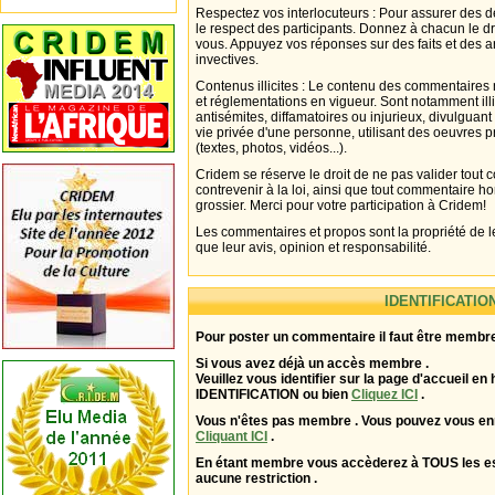
Respectez vos interlocuteurs : Pour assurer des d
le respect des participants. Donnez à chacun le d
vous. Appuyez vos réponses sur des faits et des 
invectives.
Contenus illicites : Le contenu des commentaires n
et réglementations en vigueur. Sont notamment illi
antisémites, diffamatoires ou injurieux, divulguant
vie privée d'une personne, utilisant des oeuvres p
(textes, photos, vidéos...).
Cridem se réserve le droit de ne pas valider tout
contrevenir à la loi, ainsi que tout commentaire h
grossier. Merci pour votre participation à Cridem!
Les commentaires et propos sont la propriété de l
que leur avis, opinion et responsabilité.
IDENTIFICATIO
Pour poster un commentaire il faut être membre
Si vous avez déjà un accès membre .
Veuillez vous identifier sur la page d'accueil en 
IDENTIFICATION ou bien
Cliquez ICI
.
Vous n'êtes pas membre . Vous pouvez vous enr
Cliquant ICI
.
En étant membre vous accèderez à TOUS les 
aucune restriction .