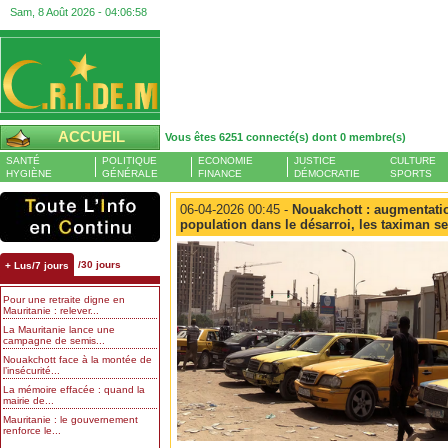
Sam, 8 Août 2026 -
04:06:59
ACCUEIL
Vous êtes 6251 connecté(s) dont 0 membre(s)
SANTÉ
POLITIQUE
ECONOMIE
JUSTICE
CULTURE
HYGIÈNE
GÉNÉRALE
FINANCE
DÉMOCRATIE
SPORTS
06-04-2026 00:45 -
Nouakchott : augmentation
population dans le désarroi, les taximan se
/30 jours
+ Lus/7 jours
Pour une retraite digne en
Mauritanie : relever...
La Mauritanie lance une
campagne de semis...
Nouakchott face à la montée de
l’insécurité...
La mémoire effacée : quand la
mairie de...
Mauritanie : le gouvernement
renforce le...