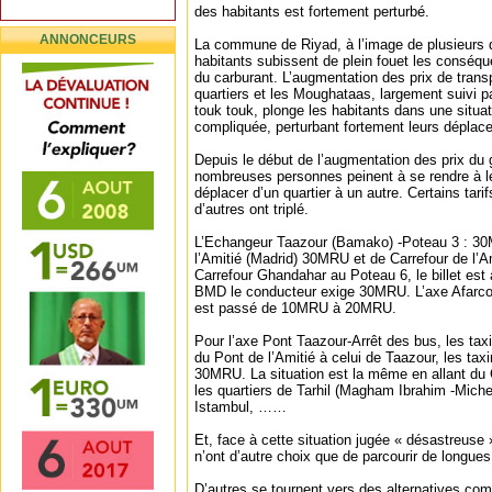
des habitants est fortement perturbé.
ANNONCEURS
La commune de Riyad, à l’image de plusieurs q
habitants subissent de plein fouet les conséq
du carburant. L’augmentation des prix de transp
quartiers et les Moughataas, largement suivi p
touk touk, plonge les habitants dans une situat
compliquée, perturbant fortement leurs déplac
Depuis le début de l’augmentation des prix du 
nombreuses personnes peinent à se rendre à leu
déplacer d’un quartier à un autre. Certains tari
d’autres ont triplé.
L’Echangeur Taazour (Bamako) -Poteau 3 : 30
l’Amitié (Madrid) 30MRU et de Carrefour de l
Carrefour Ghandahar au Poteau 6, le billet es
BMD le conducteur exige 30MRU. L’axe Afarco-
est passé de 10MRU à 20MRU.
Pour l’axe Pont Taazour-Arrêt des bus, les t
du Pont de l’Amitié à celui de Taazour, les t
30MRU. La situation est la même en allant du
les quartiers de Tarhil (Magham Ibrahim -Michel
Istambul, ……
Et, face à cette situation jugée « désastreuse 
n’ont d’autre choix que de parcourir de longues
D’autres se tournent vers des alternatives co