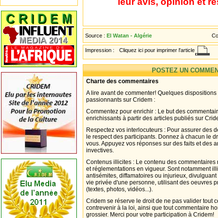
leur avis, opinion et r
Source :
El Watan - Algérie
Co
Impression :
Cliquez ici pour imprimer l'article
POSTEZ UN COMMEN
Charte des commentaires
A lire avant de commenter! Quelques dispositions
passionnants sur Cridem :
Commentez pour enrichir : Le but des commentair
enrichissants à partir des articles publiés sur Cri
Respectez vos interlocuteurs : Pour assurer des d
le respect des participants. Donnez à chacun le d
vous. Appuyez vos réponses sur des faits et des 
invectives.
Contenus illicites : Le contenu des commentaires n
et réglementations en vigueur. Sont notamment illi
antisémites, diffamatoires ou injurieux, divulguant
vie privée d'une personne, utilisant des oeuvres p
(textes, photos, vidéos...).
Cridem se réserve le droit de ne pas valider tout
contrevenir à la loi, ainsi que tout commentaire h
grossier. Merci pour votre participation à Cridem!