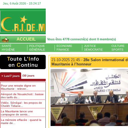
Jeu, 6 Août 2026 -
15:24:18
ACCUEIL
Vous êtes 4778 connecté(s) dont 0 membre(s)
SANTÉ
POLITIQUE
ECONOMIE
JUSTICE
CULTURE
HYGIÈNE
GÉNÉRALE
FINANCE
DÉMOCRATIE
SPORTS
21-10-2025 21:45 -
28e Salon international du
Mauritanie à l’honneur
/30 jours
+ Lus/7 jours
Pour une retraite digne en
Mauritanie : relever...
Aéroport de Nouakchott : baisse
des tarifs du...
Vidéo. Sénégal : les propos de
Cheikh Tidiane...
La Mauritanie lance une
campagne de semis...
La mémoire effacée : quand la
mairie de...