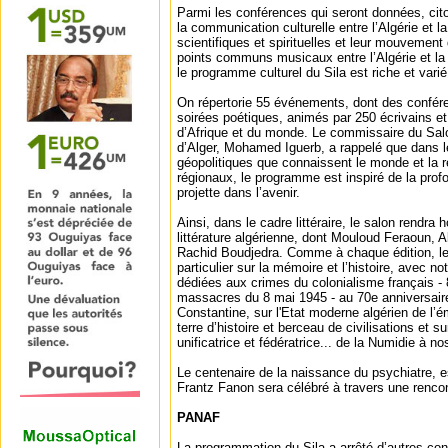
Parmi les conférences qui seront données, cit
la communication culturelle entre l’Algérie et l
scientifiques et spirituelles et leur mouvemen
points communs musicaux entre l’Algérie et la
le programme culturel du Sila est riche et varié 
On répertorie 55 événements, dont des confér
soirées poétiques, animés par 250 écrivains et 
d’Afrique et du monde. Le commissaire du Salon
d’Alger, Mohamed Iguerb, a rappelé que dans 
géopolitiques que connaissent le monde et la r
régionaux, le programme est inspiré de la profo
projette dans l’avenir.
Ainsi, dans le cadre littéraire, le salon rendr
littérature algérienne, dont Mouloud Feraoun,
Rachid Boudjedra. Comme à chaque édition, l
particulier sur la mémoire et l’histoire, avec 
dédiées aux crimes du colonialisme français -
massacres du 8 mai 1945 - au 70e anniversaire
Constantine, sur l'Etat moderne algérien de l’ém
terre d’histoire et berceau de civilisations et sur
unificatrice et fédératrice... de la Numidie à no
Le centenaire de la naissance du psychiatre, es
Frantz Fanon sera célébré à travers une rencon
PANAF
La programmation du Sila a arrêté d’autres con