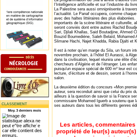
l’Intelligence artificielle et sur l’industrie du 
La Palestine sera aussi omniprésente à travers
l’actualité. Le Panaf occupera, comme chaque
avec des haltes littéraires des plus élaborée
importants de la scène littéraire et culturelle, 
seront conviés dont entre autres Rachid Bou
Sari, Djilali Khallas, Said Boutadjine, Ahmed 
Bouzid Boumediène, Saleh Belaïd, Mohamed A
Slimane Hachi, Najet Khadda, Rabia Djalti et 
Il est à noter qu’en marge du Sila, un forum int
novembre prochain, à l’hôtel El Aurassi, à Alge
dans la civilisation, lequel réunira une élite d’
chercheurs d’Algérie et de l’étranger. Les enfa
puisqu'un espace spécial de 600 m² leur est co
lecture, d’écriture et de dessin, seront à l’hon
salon.
La deuxième édition du concours «Mon premier 
auteur, sera reconduit ainsi que celui du prix 
ailleurs à la question de savoir si la France se
commissaire Mohamed Iguerb a soutenu que la
CLASSEMENT
ses auteurs dans tous les différents genres édi
Moy. 3 derniers mois
Les articles, commentaires 
propriété de leur(s) auteur(s