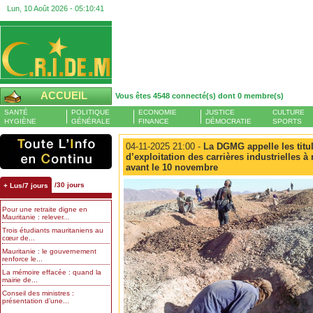
Lun, 10 Août 2026 -
05:10:42
ACCUEIL
Vous êtes 4548 connecté(s) dont 0 membre(s)
SANTÉ
POLITIQUE
ECONOMIE
JUSTICE
CULTURE
HYGIÈNE
GÉNÉRALE
FINANCE
DÉMOCRATIE
SPORTS
04-11-2025 21:00 -
La DGMG appelle les titu
d’exploitation des carrières industrielles à 
avant le 10 novembre
/30 jours
+ Lus/7 jours
Pour une retraite digne en
Mauritanie : relever...
Trois étudiants mauritaniens au
cœur de...
Mauritanie : le gouvernement
renforce le...
La mémoire effacée : quand la
mairie de...
Conseil des ministres :
présentation d’une...