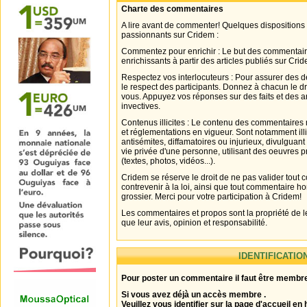
Charte des commentaires
A lire avant de commenter! Quelques dispositions
passionnants sur Cridem :
Commentez pour enrichir : Le but des commentair
enrichissants à partir des articles publiés sur Cri
Respectez vos interlocuteurs : Pour assurer des d
le respect des participants. Donnez à chacun le d
vous. Appuyez vos réponses sur des faits et des 
invectives.
Contenus illicites : Le contenu des commentaires n
et réglementations en vigueur. Sont notamment illi
antisémites, diffamatoires ou injurieux, divulguant
vie privée d'une personne, utilisant des oeuvres p
(textes, photos, vidéos...).
Cridem se réserve le droit de ne pas valider tout
contrevenir à la loi, ainsi que tout commentaire h
grossier. Merci pour votre participation à Cridem!
Les commentaires et propos sont la propriété de l
que leur avis, opinion et responsabilité.
IDENTIFICATIO
Pour poster un commentaire il faut être membre
Si vous avez déjà un accès membre .
Veuillez vous identifier sur la page d'accueil en 