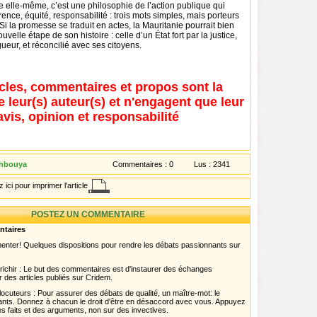
te elle-même, c’est une philosophie de l’action publique qui
rence, équité, responsabilité : trois mots simples, mais porteurs
 Si la promesse se traduit en actes, la Mauritanie pourrait bien
velle étape de son histoire : celle d’un État fort par la justice,
gueur, et réconcilié avec ses citoyens.
icles, commentaires et propos sont la
e leur(s) auteur(s) et n'engagent que leur
avis, opinion et responsabilité
khbouya
Commentaires :
0
Lus :
2341
 ici pour imprimer l'article
POSTEZ UN COMMENTAIRE
ntaires
menter! Quelques dispositions pour rendre les débats passionnants sur
chir : Le but des commentaires est d'instaurer des échanges
r des articles publiés sur Cridem.
ocuteurs : Pour assurer des débats de qualité, un maître-mot: le
pants. Donnez à chacun le droit d'être en désaccord avec vous. Appuyez
s faits et des arguments, non sur des invectives.