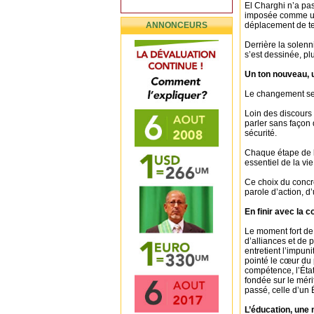
El Charghi n’a pas 
imposée comme un 
ANNONCEURS
déplacement de te
Derrière la solenn
s’est dessinée, plu
Un ton nouveau, 
Le changement se l
Loin des discours
parler sans façon d
sécurité.
Chaque étape de la
essentiel de la vie
Ce choix du concre
parole d’action, d
En finir avec la c
Le moment fort de 
d’alliances et de 
entretient l’impuni
pointé le cœur du 
compétence, l’Éta
fondée sur le mér
passé, celle d’un 
L’éducation, une