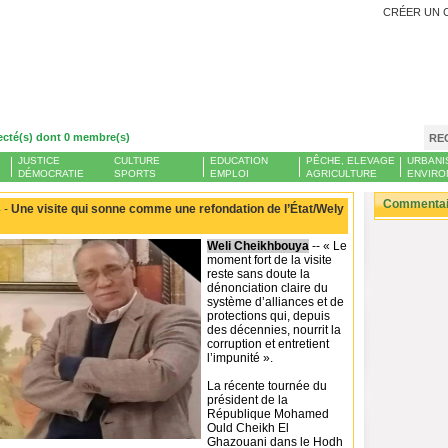
CRÉER UN 
ecté(s) dont 0 membre(s)
RE
JUSTICE
CULTURE
EDUCATION
PÊCHE, ELEVAGE
URBANI
DÉMOCRATIE
SPORTS
EMPLOI
AGRICULTURE
ENVIRO
Commentair
 -
Une visite qui sonne comme une refondation de l’État/Wely
Weli Cheikhbouya
-- « Le
moment fort de la visite
reste sans doute la
dénonciation claire du
système d’alliances et de
protections qui, depuis
des décennies, nourrit la
corruption et entretient
l’impunité ».
La récente tournée du
président de la
République Mohamed
Ould Cheikh El
Ghazouani dans le Hodh