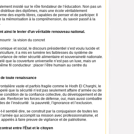
lement insisté sur le rôle fondateur de l’éducation. Non pas un
distribue des diplômes, mais une école véritablement
rme des esprits libres, capables de penser et de participer. Il
e la mémorisation à la compréhension, du savoir passif à la
.
t ainsi le levier d’un véritable renouveau national.
nourrir : la vision du concret
omique et social, le discours présidentiel s’est voulu lucide et
riculture, il a mis en lumière les faiblesses du système de
portance de relier sécurité alimentaire et souveraineté nationale.
pelé que la couverture universelle n’est pas un luxe, mais un
 même fil conducteur : placer l’être humain au centre du
er de toute renaissance
ontalière vaste et parfois fragile comme le Hodh El Charghi, le
appelé que la sécurité n’est pas seulement affaire d’armée ou de
une condition de la confiance collective, du développement et de
ale. Renforcer les forces de défense, oui, mais aussi combattre
s de l’insécurité : la pauvreté, l’ignorance et l’exclusion.
t-il semblé dire, se construit par la conjugaison de toutes les
e l’armée qui accomplit sa mission avec professionnalisme, et
, appelés à faire preuve de vigilance et de patriotisme.
ontrat entre l’État et le citoyen