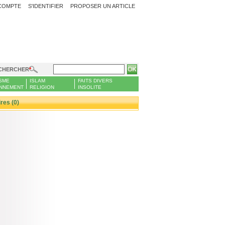
COMPTE
S'IDENTIFIER
PROPOSER UN ARTICLE
CHERCHER
SME
ISLAM
FAITS DIVERS
NNEMENT
RELIGION
INSOLITE
es (0)