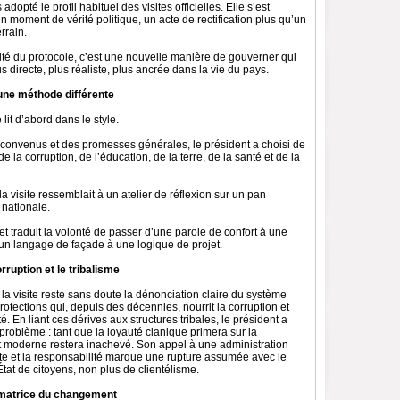
adopté le profil habituel des visites officielles. Elle s’est
moment de vérité politique, un acte de rectification plus qu’un
rrain.
ité du protocole, c’est une nouvelle manière de gouverner qui
s directe, plus réaliste, plus ancrée dans la vie du pays.
une méthode différente
it d’abord dans le style.
 convenus et des promesses générales, le président a choisi de
e la corruption, de l’éducation, de la terre, de la santé et de la
 visite ressemblait à un atelier de réflexion sur un pan
 nationale.
t traduit la volonté de passer d’une parole de confort à une
’un langage de façade à une logique de projet.
orruption et le tribalisme
la visite reste sans doute la dénonciation claire du système
protections qui, depuis des décennies, nourrit la corruption et
té. En liant ces dérives aux structures tribales, le président a
problème : tant que la loyauté clanique primera sur la
t moderne restera inachevé. Son appel à une administration
ite et la responsabilité marque une rupture assumée avec le
État de citoyens, non plus de clientélisme.
 matrice du changement