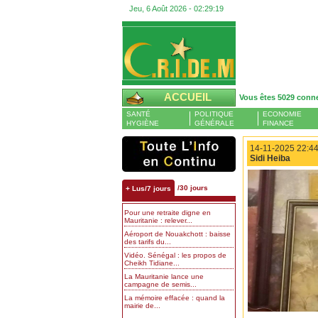
Jeu, 6 Août 2026 -
02:29:20
ACCUEIL
Vous êtes 5029 conn
SANTÉ
POLITIQUE
ECONOMIE
HYGIÈNE
GÉNÉRALE
FINANCE
14-11-2025 22:44
Sidi Heiba
/30 jours
+ Lus/7 jours
Pour une retraite digne en
Mauritanie : relever...
Aéroport de Nouakchott : baisse
des tarifs du...
Vidéo. Sénégal : les propos de
Cheikh Tidiane...
La Mauritanie lance une
campagne de semis...
La mémoire effacée : quand la
mairie de...