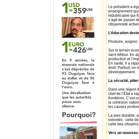
Le président a éga
enseignement qui 
républicaine qui fo
s’agit de passer d
citoyenneté active
L’éducation devien
Produire, soigner, 
Sur le terrain écon
sans détour. En ag
production et l’im
En santé, il a rap
droit. Partout, un
développement.
La sécurité, pili
Dans une région fr
chef de l’État a r
frontières. C’est 
la cohésion nation
les causes profonde
La paix durable, a-
volontés : celle d
celle des citoyens
Vers un nouveau c