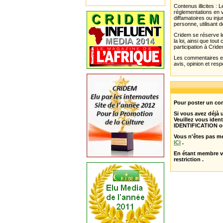
Contenus illicites :
réglementations en v
diffamatoires ou inju
personne, utilisant d
Cridem se réserve le
la loi, ainsi que to
participation à Cride
Les commentaires et 
avis, opinion et resp
Pour poster un com
Si vous avez déjà
Veuillez vous ident
IDENTIFICATION o
Vous n'êtes pas m
ICI
.
En étant membre 
restriction .