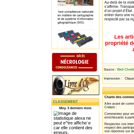
Au-delà de la visi
s’affirme. Transpa
d’un projet d’État.
entrer dans une nou
respecté par sa ri
Les art
propriété d
Source :
Weli Chei
Impression :
Cliquez
Charte des comme
CLASSEMENT
A lire avant de com
Cridem :
Moy. 3 derniers mois
Commentez pour enri
enrichissants à parti
Respectez vos interl
respect des partici
vos réponses sur de