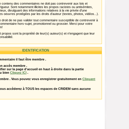
 Le contenu des commentaires ne doit pas contrevenir aux lois et
igueur. Sont notamment illicites les propos racistes ou antisémites,
rieux, divulguant des informations relatives à la vie privée d'une
es oeuvres protégées par les droits d'auteur (textes, photos, vidéos...).
 droit de ne pas valider tout commentaire susceptible de contrevenir à
ut commentaire hors-sujet, promotionnel ou grossier. Merci pour votre
m!
propos sont la propriété de leur(s) auteur(s) et n'engagent que leur
onsabilité.
IDENTIFICATION
mentaire il faut être membre .
 un accès membre .
ifier sur la page d'accueil en haut à droite dans la partie
u bien
Cliquez ICI
.
embre . Vous pouvez vous enregistrer gratuitement en
Cliquant
vous accèderez à TOUS les espaces de CRIDEM sans aucune