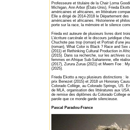
Professeure et titulaire de la Chair Lorna Goodi
Michigan, Ann Arbor (États-Unis), Frieda Ekott
américaines et africaines, en littérature comp
Elle a dirigé de 2014-2018 le Département des l
amé­ricaines et africaines. Historienne et phil
porte sur la race, la mémoire et le silence c
Frieda est auteure de plusieurs livres dont tro
L’écriture carcérale et le discours juridique ch
Chuchote pas trop (roman) et Portrait d’une je
(roman), What Color is Black ? Race and Sex a
(2011) et Rethinking Cultural Production in Afr
(2015). Dans sa recherche, sur les archives cult
femmes en Afrique Sub-Saharienne, elle réalise
(2017), Zurura Zurua (2021) et Mwem Foe : 
(2025).
Frieda Ekotto a reçu plusieurs distinctions : le 
prix Benezet (2015) et 2018 un Honorary Caus
Colorado Collège, au Colorado Springs, US. En 
de MLA, organisation des littératures aux USA.
de remise des diplômes du Colorado College en
parole que ce monde garde silencieuse.
Pascal Paradou-France