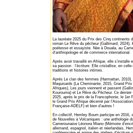
La lauréate 2025 du Prix des Cinq continents 
roman Le Rêve du pêcheur (Gallimard, 2024),
poétesse et essayiste. Née à Douala, au Camer
d’anthropologie et de commerce international.
Après avoir travaillé en Afrique, elle s’install
sa passion : l’écriture. Elle cristallise, en cell
traditions et histoires intimes.
Après Le clan des femmes (Harmattan, 2010)
Maquisards (La Cheminante, 2015, Grand Prix li
Afriques), Les jours viennent et passent (Gall
Kourouma) et Le Rêve du Pêcheur. Ce dernier 
2025, après le prix de la Francophonie, le 1er P
le Grand Prix Afrique décerné par l’Associatio
Française-ADELF) et bien d’autres !
En collectif, Hemley Boum participe en 2016, a
de Nouvelles à Volcaniques : une anthologie du 
Camerounaise Léonora Miano (Mémoire d’encrier
allemand, espagnol, italien et néerlandais, H
conférencière et anime des ateliers d’écriture q