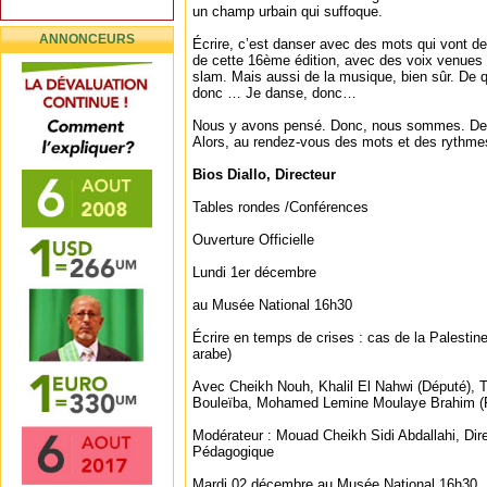
un champ urbain qui suffoque.
ANNONCEURS
Écrire, c’est danser avec des mots qui vont de l
de cette 16ème édition, avec des voix venues de
slam. Mais aussi de la musique, bien sûr. De qu
donc … Je danse, donc…
Nous y avons pensé. Donc, nous sommes. De l’a
Alors, au rendez-vous des mots et des rythmes,
Bios Diallo, Directeur
Tables rondes /Conférences
Ouverture Officielle
Lundi 1er décembre
au Musée National 16h30
Écrire en temps de crises : cas de la Palestine.
arabe)
Avec Cheikh Nouh, Khalil El Nahwi (Député),
Bouleïba, Mohamed Lemine Moulaye Brahim (Pro
Modérateur : Mouad Cheikh Sidi Abdallahi, Direc
Pédagogique
Mardi 02 décembre au Musée National 16h30