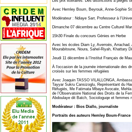
Les prix littéraires. Des distinctions à pièges o
Avec Hemley Boum, Beyrouk, Anne-Sophie Stefa
Modérateur : Ndiaye Sarr, Professeur à l’Unive
Dimanche 07 décembre au Centre Culturel Mar
15h30 Finale du concours Génies en Herbe
Avec les écoles Diam Ly, Averroès, Arrachad, 
Mourabitoune, Noura, Sahel-Riyah, Khattary Di
Jeudi 11 décembre à l’Institut Français de Mau
À l'occasion de la journée internationale des d
croisés sur les femmes réfugiées
Avec Joaquin TASSO VILALLONGA, Ambassade
Tayyar Sukru Cansizoglu, Représentant du Ha
Réfugiés, Me Fatimata Mbaye Avocate, Mehla
de l’Observatoire National des Droits de la Fe
Abdoulaye dit Batch, Sociologuqe et femmes r
Modérateur : Bios Diallo, journaliste
Portraits des auteurs Hemley Boum-France