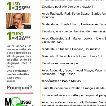
L’écriture peut-elle être une thérapie ?
Avec Raphaëlle Red, Serge Basso, Saïdou Abd
Idoumou
Modératrice : Frieda Ekotto, Professeure d’uni
L’écriture, une voie de liberté ou de transmissi
Avec Khadijetou Sall, Mariem Derwich, Dieng
Guillaume Jan
Modérateur : Kissima Diagana, Journaliste
Mercredi 03 décembre à la Guest House 18h
L’écriture est une musique
Avec Aboubakry Sow, Thiedel Mbaye, Papis K
Alexandre, Serge Basso
Modératrice : Paola Miklas
Jeudi 04 décembre à l’Institut Français de Mau
Écrire et éditer en/ sur Afrique : enjeux et per
Avec les éditeurs Kessen Tall, Mohamed Sell
Stefanini, Mohamed Bouleïba et Malika Diaga