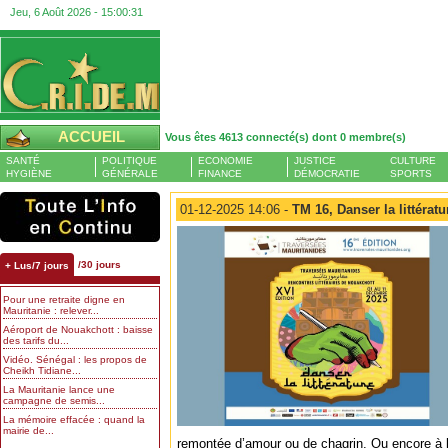
Jeu, 6 Août 2026 -
15:00:33
ACCUEIL
Vous êtes 4613 connecté(s) dont 0 membre(s)
SANTÉ
POLITIQUE
ECONOMIE
JUSTICE
CULTURE
HYGIÈNE
GÉNÉRALE
FINANCE
DÉMOCRATIE
SPORTS
01-12-2025 14:06 -
TM 16, Danser la littérat
/30 jours
+ Lus/7 jours
Pour une retraite digne en
Mauritanie : relever...
Aéroport de Nouakchott : baisse
des tarifs du...
Vidéo. Sénégal : les propos de
Cheikh Tidiane...
La Mauritanie lance une
campagne de semis...
La mémoire effacée : quand la
mairie de...
remontée d’amour ou de chagrin. Ou encore à la