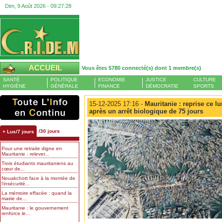
Dim, 9 Août 2026 -
09:27:29
ACCUEIL
Vous êtes 5780 connecté(s) dont 1 membre(s)
SANTÉ
POLITIQUE
ECONOMIE
JUSTICE
CULTURE
HYGIÈNE
GÉNÉRALE
FINANCE
DÉMOCRATIE
SPORTS
15-12-2025 17:16 -
Mauritanie : reprise ce lu
après un arrêt biologique de 75 jours
/30 jours
+ Lus/7 jours
Pour une retraite digne en
Mauritanie : relever...
Trois étudiants mauritaniens au
cœur de...
Nouakchott face à la montée de
l’insécurité...
La mémoire effacée : quand la
mairie de...
Mauritanie : le gouvernement
renforce le...