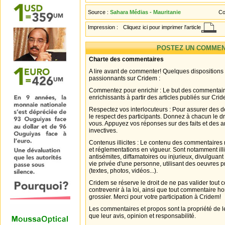
Source :
Sahara Médias - Mauritanie
Co
Impression :
Cliquez ici pour imprimer l'article
POSTEZ UN COMMEN
Charte des commentaires
A lire avant de commenter! Quelques dispositions
passionnants sur Cridem :
Commentez pour enrichir : Le but des commentair
enrichissants à partir des articles publiés sur Cri
Respectez vos interlocuteurs : Pour assurer des d
le respect des participants. Donnez à chacun le d
vous. Appuyez vos réponses sur des faits et des 
invectives.
Contenus illicites : Le contenu des commentaires n
et réglementations en vigueur. Sont notamment illi
antisémites, diffamatoires ou injurieux, divulguant
vie privée d'une personne, utilisant des oeuvres p
(textes, photos, vidéos...).
Cridem se réserve le droit de ne pas valider tout
contrevenir à la loi, ainsi que tout commentaire h
grossier. Merci pour votre participation à Cridem!
Les commentaires et propos sont la propriété de l
que leur avis, opinion et responsabilité.