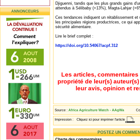
Djiguenni, tandis que les plus grands gains d'u
attendus à Sélibaby (+13%), Magta-Lahjar (+6
ANNONCEURS
Ces tendances indiquent un rétablissement et u
les principales régions productrices, ce qui app
sécurité alimentaire.
Lire le brief complet :
https://doi.org/10.54067/acpf.312
Les articles, commentaires 
propriété de leur(s) auteur(s
leur avis, opinion et r
Source :
Africa Agriculture Watch - AAgWa
Co
Impression :
Cliquez ici pour imprimer l'article
POSTEZ UN COMMEN
Charte des commentaires