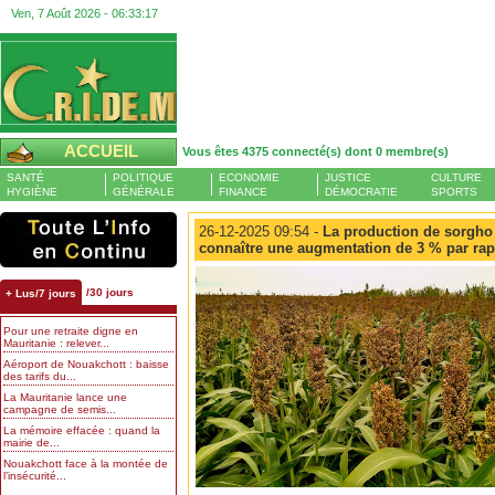
Ven, 7 Août 2026 -
06:33:18
ACCUEIL
Vous êtes 4375 connecté(s) dont 0 membre(s)
SANTÉ
POLITIQUE
ECONOMIE
JUSTICE
CULTURE
HYGIÈNE
GÉNÉRALE
FINANCE
DÉMOCRATIE
SPORTS
26-12-2025 09:54 -
La production de sorgho 
connaître une augmentation de 3 % par rap
/30 jours
+ Lus/7 jours
Pour une retraite digne en
Mauritanie : relever...
Aéroport de Nouakchott : baisse
des tarifs du...
La Mauritanie lance une
campagne de semis...
La mémoire effacée : quand la
mairie de...
Nouakchott face à la montée de
l’insécurité...