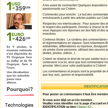
A lire avant de commenter! Quelques dispositions
passionnants sur Cridem :
Commentez pour enrichir : Le but des commentair
enrichissants à partir des articles publiés sur Cri
Respectez vos interlocuteurs : Pour assurer des d
le respect des participants. Donnez à chacun le d
vous. Appuyez vos réponses sur des faits et des 
invectives.
Contenus illicites : Le contenu des commentaires n
et réglementations en vigueur. Sont notamment illi
antisémites, diffamatoires ou injurieux, divulguant
vie privée d'une personne, utilisant des oeuvres p
(textes, photos, vidéos...).
Cridem se réserve le droit de ne pas valider tout
contrevenir à la loi, ainsi que tout commentaire h
grossier. Merci pour votre participation à Cridem!
Les commentaires et propos sont la propriété de l
que leur avis, opinion et responsabilité.
IDENTIFICATIO
Pour poster un commentaire il faut être membre
Si vous avez déjà un accès membre .
Veuillez vous identifier sur la page d'accueil en 
IDENTIFICATION ou bien
Cliquez ICI
.