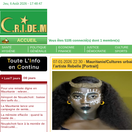
Jeu, 6 Août 2026 -
17:48:47
ACCUEIL
Vous êtes 5105 connecté(s) dont 1 membre(s)
SANTÉ
POLITIQUE
ECONOMIE
JUSTICE
CULTURE
HYGIÈNE
GÉNÉRALE
FINANCE
DÉMOCRATIE
SPORTS
07-01-2026 22:30 -
Mauritanie/Cultures urba
l'artiste Rebelle [Portrait]
/30 jours
+ Lus/7 jours
Pour une retraite digne en
Mauritanie : relever...
Aéroport de Nouakchott : baisse
des tarifs du...
La Mauritanie lance une
campagne de semis...
La mémoire effacée : quand la
mairie de...
Nouakchott face à la montée de
l’insécurité...