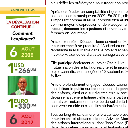
a su défier les stéréotypes pour tracer son pro
ANNONCEURS
Après des études en comptabilité et gestion, e
passion pour la musique en 2009. En 2011, elle 
s’imposant comme auteure, compositrice et inter
comme moyen d’expression et de plaidoyer, un o
tabous, dénoncer les injustices et ouvrir la vo
femmes en Mauritanie.
Artiste pionnière, Déesse Ebene devient en 201
mauritanienne à se produire à l’Auditorium de 
représente la Mauritanie dans le projet d’échan
« Jokko », aux côtés d’artistes sénégalaises 
Elle participe également au projet Oasis Live, 
mutualisation des arts, la créativité et la pro
projet connaîtra son apogée le 10 septembre 
% live.
Artiste profondément engagée, Déesse Ebene u
sensibiliser le public sur les questions de gen
des enfants, ainsi que sur d’autres enjeux so
dépasse la scène artistique : elle a pris part à
caritatives, notamment la soirée de solidarité
pour venir en aide aux familles sinistrées suit
Tout au long de sa carrière, elle a collaboré a
mauritaniens et africains tels que Adviser, Mon
des artistes internationaux, dont Joss Stone (É
dans de nombreux événements et festivals nat