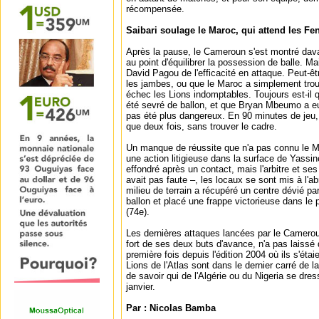
récompensée.
Saibari soulage le Maroc, qui attend les F
Après la pause, le Cameroun s'est montré dav
au point d'équilibrer la possession de balle. M
David Pagou de l'efficacité en attaque. Peut-êtr
les jambes, ou que le Maroc a simplement trou
échec les Lions indomptables. Toujours est-il 
été sevré de ballon, et que Bryan Mbeumo a eu b
pas été plus dangereux. En 90 minutes de jeu, 
que deux fois, sans trouver le cadre.
Un manque de réussite que n'a pas connu le 
une action litigieuse dans la surface de Yass
effondré après un contact, mais l'arbitre et ses 
avait pas faute –, les locaux se sont mis à l'ab
milieu de terrain a récupéré un centre dévié pa
ballon et placé une frappe victorieuse dans le 
(74e).
Les dernières attaques lancées par le Camerou
fort de ses deux buts d'avance, n'a pas laissé
première fois depuis l'édition 2004 où ils s'étai
Lions de l'Atlas sont dans le dernier carré de 
de savoir qui de l'Algérie ou du Nigeria se dres
janvier.
Par : Nicolas Bamba