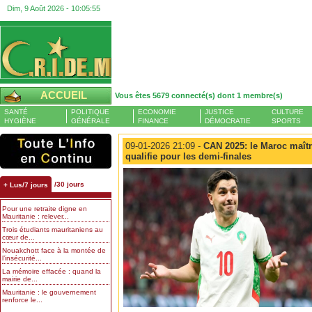
Dim, 9 Août 2026 -
10:05:55
ACCUEIL
Vous êtes 5679 connecté(s) dont 1 membre(s)
SANTÉ
POLITIQUE
ECONOMIE
JUSTICE
CULTURE
HYGIÈNE
GÉNÉRALE
FINANCE
DÉMOCRATIE
SPORTS
09-01-2026 21:09 -
CAN 2025: le Maroc maîtr
qualifie pour les demi-finales
/30 jours
+ Lus/7 jours
Pour une retraite digne en
Mauritanie : relever...
Trois étudiants mauritaniens au
cœur de...
Nouakchott face à la montée de
l’insécurité...
La mémoire effacée : quand la
mairie de...
Mauritanie : le gouvernement
renforce le...