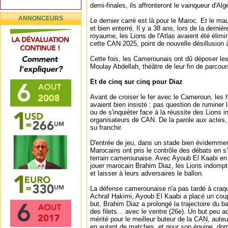
demi-finales, ils affronteront le vainqueur d'Algé
ANNONCEURS
Le dernier carré est là pour le Maroc. Et le ma
et bien enterré. Il y a 38 ans, lors de la derni
royaume, les Lions de l'Atlas avaient été élim
cette CAN 2025, point de nouvelle désillusion 
Cette fois, les Camerounais ont dû déposer le
Moulay Abdellah, théâtre de leur fin de parcour
Et de cinq sur cinq pour Diaz
Avant de croiser le fer avec le Cameroun, le
avaient bien insisté : pas question de ruminer
ou de s'inquiéter face à la réussite des Lions 
organisateurs de CAN. De la parole aux actes, 
su franchir.
D'entrée de jeu, dans un stade bien évidemmen
Marocains ont pris le contrôle des débats en s'
terrain camerounaise. Avec Ayoub El Kaabi en 
jouer marocain Brahim Diaz, les Lions indompta
et laisser à leurs adversaires le ballon.
La défense camerounaise n'a pas tardé à craqu
Achraf Hakimi, Ayoub El Kaabi a placé un coup
but, Brahim Diaz a prolongé la trajectoire du b
des filets... avec le ventre (26e). Un but peu 
mérité pour le meilleur buteur de la CAN, auteu
en autant de matches, et pour son équipe, dom