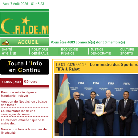
Ven, 7 Août 2026 -
01:48:24
ACCUEIL
Vous êtes 4683 connecté(s) dont 0 membre(s)
SANTÉ
POLITIQUE
ECONOMIE
JUSTICE
CULTURE
HYGIÈNE
GÉNÉRALE
FINANCE
DÉMOCRATIE
SPORTS
19-01-2026 02:17 -
Le ministre des Sports re
FIFA à Rabat
/30 jours
+ Lus/7 jours
Pour une retraite digne en
Mauritanie : relever...
Aéroport de Nouakchott : baisse
des tarifs du...
La Mauritanie lance une
campagne de semis...
La mémoire effacée : quand la
mairie de...
Nouakchott face à la montée de
l’insécurité...