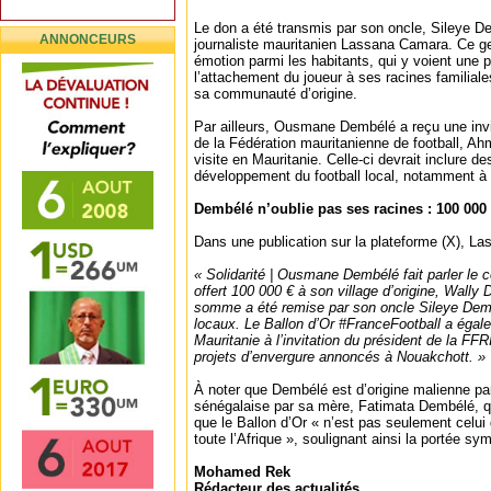
Le don a été transmis par son oncle, Sileye D
ANNONCEURS
journaliste mauritanien Lassana Camara. Ce ge
émotion parmi les habitants, qui y voient une 
l’attachement du joueur à ses racines familiale
sa communauté d’origine.
Par ailleurs, Ousmane Dembélé a reçu une invita
de la Fédération mauritanienne de football, A
visite en Mauritanie. Celle-ci devrait inclure d
développement du football local, notamment à
Dembélé n’oublie pas ses racines : 100 000
Dans une publication sur la plateforme (X), La
« Solidarité | Ousmane Dembélé fait parler le cœ
offert 100 000 € à son village d’origine, Wally 
somme a été remise par son oncle Sileye Dem
locaux. Le Ballon d’Or #FranceFootball a égal
Mauritanie à l’invitation du président de la 
projets d’envergure annoncés à Nouakchott. »
À noter que Dembélé est d’origine malienne pa
sénégalaise par sa mère, Fatimata Dembélé, qu
que le Ballon d’Or « n’est pas seulement celui 
toute l’Afrique », soulignant ainsi la portée sym
Mohamed Rek
Rédacteur des actualités