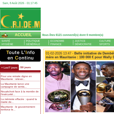
Sam, 8 Août 2026 -
01:17:45
ACCUEIL
Vous êtes 6121 connecté(s) dont 0 membre(s)
SANTÉ
POLITIQUE
ECONOMIE
JUSTICE
CULTURE
HYGIÈNE
GÉNÉRALE
FINANCE
DÉMOCRATIE
SPORTS
01-02-2026 13:47 -
Belle initiative de Dembél
mère en Mauritanie : 100 000 € pour Wally 
/30 jours
+ Lus/7 jours
Pour une retraite digne en
Mauritanie : relever...
La Mauritanie lance une
campagne de semis...
Nouakchott face à la montée de
l’insécurité...
La mémoire effacée : quand la
mairie de...
Mauritanie : le gouvernement
renforce le...