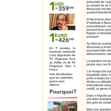
présumée de l’arg
au peuple de se se
Beaucoup ont répo
auraient transform
Et fait encore plu
d’habitude à flaire
assourdissant, co
passent leurs jou
frappés d’amnésie 
pourquoi.
Au-delà du scanda
désormais à émerg
pourraient être d
détournement, mai
La question est po
jamais reçu ces fo
Car lorsqu’une som
traçabilité claire,
porte à toutes les
illicites ou utilis
international marq
conflit, ce genre 
Dans n’importe qu
une telle révélati
des gels de compt
Mais une question