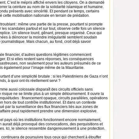
ent. C’est le mépris affiché envers les citoyens. On a demandé
rrer la ceinture au nom de la solidarité islamique et humaine.
ndu présents avec sincérité. Et pendant ce temps, certains
é cette mobilisation nationale en terrain de prédation.
s troublant : même une partie de la presse, pourtant si prompte
r les scandales partout et sur tout, observe cette fois un silence
mplice. Un silence lourd, gênant, presque organisé. Ceux qui
rnées à dénoncer la moindre irrégularité semblent soudain
journalistique. Mais chacun, au fond, croit déjà savoir
le financier, d’autres questions légitimes commencent
er. Et si elles restent sans réponses, les conséquences
ésastreuses, non seulement pour les auteurs présumés de ce
s également pour l’image même de la Mauritanie.
urtant d’une simplicité brutale : si les Palestiniens de Gaza n’ont
nds, à quoi ont-ils réellement servi ?
me aussi colossale disparaît des circuits officiels sans
 le risque ne se limite plus à un simple détournement. Il ouvre la
 inquiétudes : financement opaque, circuits parallèles, opérations
ation hors de tout contrôle institutionnel. Et dans un contexte
ué par la surveillance des flux financiers liés aux zones de
d’affaire peut rapidement prendre une dimension explosive.
el pays où les institutions fonctionnent encore normalement,
on aurait déjà provoqué des convocations, des perquisitions et
es. Ici, le silence ressemble dangereusement à une protection.
 continuera de poursuivre tous ceux qui cherchent à étouffer