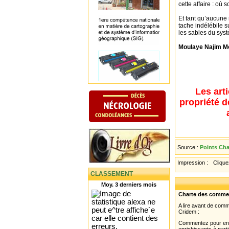
cette affaire : où 
Et tant qu’aucune
tache indélébile su
les sables du sys
Moulaye Najim M
Les art
propriété d
Source :
Points Cha
Impression :
Cliquez
CLASSEMENT
Moy. 3 derniers mois
Charte des comme
A lire avant de com
Cridem :
Commentez pour enri