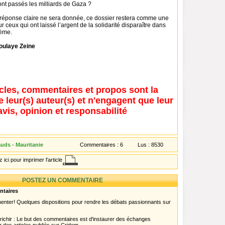
sont passés les milliards de Gaza ?
 réponse claire ne sera donnée, ce dossier restera comme une
r ceux qui ont laissé l’argent de la solidarité disparaître dans
tème.
oulaye Zeine
icles, commentaires et propos sont la
e leur(s) auteur(s) et n'engagent que leur
avis, opinion et responsabilité
uds - Mauritanie
Commentaires :
6
Lus :
8530
 ici pour imprimer l'article
POSTEZ UN COMMENTAIRE
ntaires
menter! Quelques dispositions pour rendre les débats passionnants sur
chir : Le but des commentaires est d'instaurer des échanges