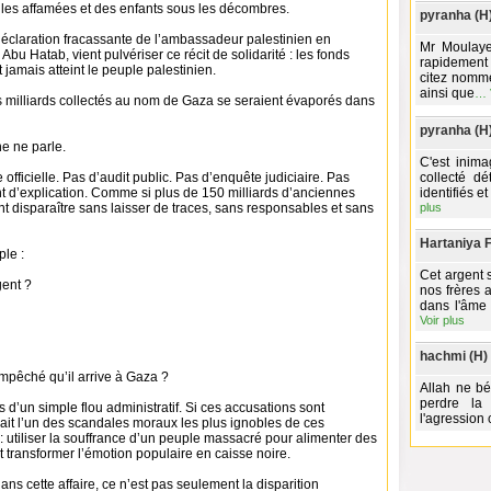
lles affamées et des enfants sous les décombres.
pyranha (H
déclaration fracassante de l’ambassadeur palestinien en
Mr Moulaye
Abu Hatab, vient pulvériser ce récit de solidarité : les fonds
rapidement 
 jamais atteint le peuple palestinien.
citez nomm
ainsi que
…
es milliards collectés au nom de Gaza se seraient évaporés dans
pyranha (H
ne ne parle.
C'est inim
officielle. Pas d’audit public. Pas d’enquête judiciaire. Pas
collecté dé
d’explication. Comme si plus de 150 milliards d’anciennes
identifiés e
 disparaître sans laisser de traces, sans responsables et sans
plus
Hartaniya Fi
ple :
Cet argent s
gent ?
nos frères
dans l'âme 
Voir plus
hachmi (H)
 empêché qu’il arrive à Gaza ?
Allah ne bé
perdre la
us d’un simple flou administratif. Si ces accusations sont
l'agression c
ait l’un des scandales moraux les plus ignobles de ces
 utiliser la souffrance d’un peuple massacré pour alimenter des
t transformer l’émotion populaire en caisse noire.
ans cette affaire, ce n’est pas seulement la disparition