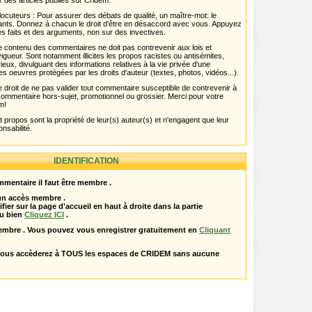
r des articles publiés sur Cridem.
ocuteurs : Pour assurer des débats de qualité, un maître-mot: le
pants. Donnez à chacun le droit d'être en désaccord avec vous. Appuyez
s faits et des arguments, non sur des invectives.
 Le contenu des commentaires ne doit pas contrevenir aux lois et
igueur. Sont notamment illicites les propos racistes ou antisémites,
rieux, divulguant des informations relatives à la vie privée d'une
es oeuvres protégées par les droits d'auteur (textes, photos, vidéos...).
 droit de ne pas valider tout commentaire susceptible de contrevenir à
ut commentaire hors-sujet, promotionnel ou grossier. Merci pour votre
m!
propos sont la propriété de leur(s) auteur(s) et n'engagent que leur
onsabilité.
IDENTIFICATION
mentaire il faut être membre .
 un accès membre .
ifier sur la page d'accueil en haut à droite dans la partie
u bien
Cliquez ICI
.
embre . Vous pouvez vous enregistrer gratuitement en
Cliquant
vous accèderez à TOUS les espaces de CRIDEM sans aucune