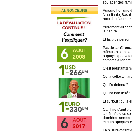
soulager des fami
ANNONCEURS
Aujourd’hui, une 
Mauritanie, Bashir 
récoltés n’auraient
Autrement dit : d
la nature.
Et là, plus person
Pas de conférence 
même un semblant 
ouguiyas pouvaient
comptes à rendre.
C’est pourtant sim
Qui a collecté l’ar
Qui l’a détenu ?
Qui l’a transféré ?
Et surtout : qui a
Car il ne s’agit pl
confirmées, ce ser
dernières années :
circuits opaques e
Le plus révoltant d