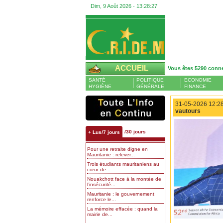
Dim, 9 Août 2026 -
13:28:28
ACCUEIL
Vous êtes 5290 conn
SANTÉ
POLITIQUE
ECONOMIE
HYGIÈNE
GÉNÉRALE
FINANCE
31-05-2026 12:28
vautours
/30 jours
+ Lus/7 jours
Pour une retraite digne en
Mauritanie : relever...
Trois étudiants mauritaniens au
cœur de...
Nouakchott face à la montée de
l’insécurité...
Mauritanie : le gouvernement
renforce le...
La mémoire effacée : quand la
mairie de...