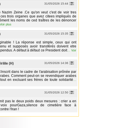
)
31/05/2026 15:44
 Nazim Zeine .Ce qu'on veut c'est de voir tres
ces trois organes que avez citees impliqués de
ément les noms de ced traîtres de les dénoncer
Voir plus
)
31/05/2026 15:35
aginable ! La réponse est simple, ceux qui ont
tenu et supposés avoir transférés doivent etre
t pendus. A défaut à défaut ce President doit
…
Voir
rilile (H)
31/05/2026 14:36
'inscrit dans le cadre de l'arabisation prônée par
 arabes. Comment peut-on se revendiquer arabes
tout en excluant ses frères de toute solidarité
…
31/05/2026 12:50
nit pas le deux poids deux mesures : crier a en
 voix pourGaza,silence de cimetière face à
ontre l'Iran !