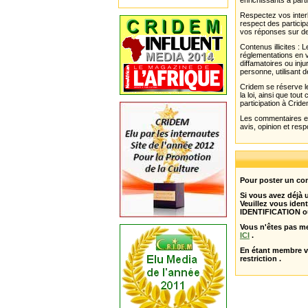
enrichissants à parti
Respectez vos interl
respect des partici
vos réponses sur de
Contenus illicites :
réglementations en v
diffamatoires ou inju
personne, utilisant d
Cridem se réserve le
la loi, ainsi que to
participation à Cride
Les commentaires et 
avis, opinion et resp
Pour poster un com
Si vous avez déjà
Veuillez vous ident
IDENTIFICATION o
Vous n'êtes pas m
ICI
.
En étant membre 
restriction .