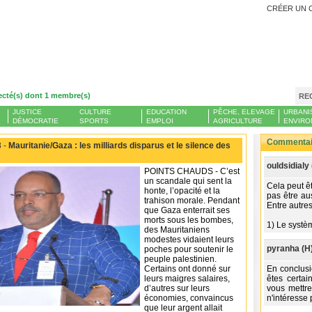
CRÉER UN 
ecté(s) dont 1 membre(s)
RE
JUSTICE
CULTURE
EDUCATION
PÊCHE, ELEVAGE
URBANI
DÉMOCRATIE
SPORTS
EMPLOI
AGRICULTURE
ENVIRO
Commentair
 -
Mauritanie/Gaza : les milliards disparus et le silence des
ouldsidialy 
POINTS CHAUDS - C’est
un scandale qui sent la
Cela peut ê
honte, l’opacité et la
pas être au
trahison morale. Pendant
Entre autres
que Gaza enterrait ses
morts sous les bombes,
1) Le systè
des Mauritaniens
modestes vidaient leurs
pyranha (H
poches pour soutenir le
peuple palestinien.
Certains ont donné sur
En conclusi
leurs maigres salaires,
êtes certain
d’autres sur leurs
vous mettre
économies, convaincus
n'intéresse
que leur argent allait