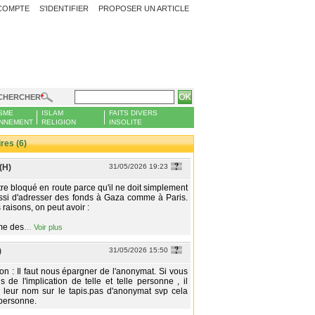
COMPTE
S'IDENTIFIER
PROPOSER UN ARTICLE
CHERCHER
SME
ISLAM
FAITS DIVERS
NNEMENT
RELIGION
INSOLITE
es (6)
(H)
31/05/2026 19:23
tre bloqué en route parce qu'il ne doit simplement
ssi d'adresser des fonds à Gaza comme à Paris.
 raisons, on peut avoir :
me des
…
Voir plus
)
31/05/2026 15:50
on : Il faut nous épargner de l'anonymat. Si vous
s de l'implication de telle et telle personne , il
 leur nom sur le tapis.pas d'anonymat svp cela
 personne.