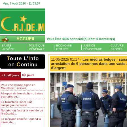
Ven, 7 Août 2026 -
11:53:58
ACCUEIL
Vous êtes 4556 connecté(s) dont 0 membre(s)
SANTÉ
POLITIQUE
ECONOMIE
JUSTICE
CULTURE
HYGIÈNE
GÉNÉRALE
FINANCE
DÉMOCRATIE
SPORTS
11-06-2026 01:17 -
Les médias belges : saisi
arrestation de 6 personnes dans une vaste 
d’argent
/30 jours
+ Lus/7 jours
Pour une retraite digne en
Mauritanie : relever...
Aéroport de Nouakchott : baisse
des tarifs du...
La Mauritanie lance une
campagne de semis...
Nouakchott face à la montée de
l’insécurité...
La mémoire effacée : quand la
mairie de...