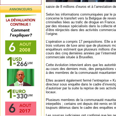
saisie de 8 millions d’euros et à l’arrestation 
ANNONCEURS
Selon les informations communiquées par le par
concerne le transfert vers la Belgique de reven
criminelles liées au trafic de drogue en France
par des réseaux spécialisés dans la collecte et
d’être réinjectés dans des activités commercial
l’origine.
L’opération a compris 17 perquisitions. Elle a 
trois voitures de luxe ainsi que de plusieurs m
enquêteurs estiment que plusieurs millions d’e
cours des cinq dernières années par l’intermédi
commerciale située à Bruxelles.
Cette évolution intervient alors que les autori
au cours des derniers mois, des perquisitions v
à des membres de la communauté mauritanien
Elles avaient également fermé l’entreprise « K
directeur sous enquête dans le cadre d’investig
d’autoriser par la suite la reprise de ses activi
locaux.
Plusieurs membres de la communauté mauritan
interpellés ; certains ont depuis été remis en l
toujours détenus dans le cadre des enquêtes e
Les sources judiciaires ont confirmé que les p