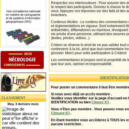
Respectez vos interlocuteurs : Pour assurer des d
le respect des participants. Donnez à chacun le d
vous. Appuyez vos réponses sur des faits et des 
invectives.
Contenus illicites : Le contenu des commentaires n
et réglementations en vigueur. Sont notamment illi
antisémites, diffamatoires ou injurieux, divulguant
vie privée d'une personne, utilisant des oeuvres p
(textes, photos, vidéos...).
Cridem se réserve le droit de ne pas valider tout
contrevenir à la loi, ainsi que tout commentaire h
grossier. Merci pour votre participation à Cridem!
Les commentaires et propos sont la propriété de l
que leur avis, opinion et responsabilité.
IDENTIFICATIO
Pour poster un commentaire il faut être membre
Si vous avez déjà un accès membre .
CLASSEMENT
Veuillez vous identifier sur la page d'accueil en 
IDENTIFICATION ou bien
Cliquez ICI
.
Moy. 3 derniers mois
Vous n'êtes pas membre . Vous pouvez vous enr
Cliquant ICI
.
En étant membre vous accèderez à TOUS les 
aucune restriction .