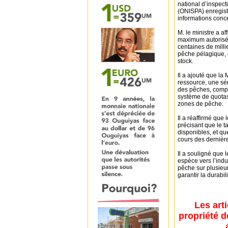
national d’inspect
(ONISPA) enregistr
informations concer
M. le ministre a a
maximum autorisé 
centaines de milli
pêche pélagique, 
stock.
Il a ajouté que la
ressource, une sér
des pêches, compr
système de quotas,
zones de pêche.
Il a réaffirmé que
précisant que le t
disponibles, et qu
cours des dernièr
Il a souligné que l
espèce vers l’indus
pêche sur plusieur
garantir la durabil
Les art
propriété d