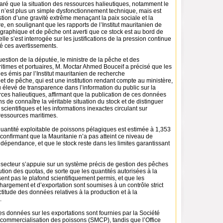
aré que la situation des ressources halieutiques, notamment le
 n’est plus un simple dysfonctionnement technique, mais est
ion d’une gravité extrême menaçant la paix sociale et la
re, en soulignant que les rapports de l’Institut mauritanien de
raphique et de pêche ont averti que ce stock est au bord de
elle s’est interrogée sur les justifications de la pression continue
ré ces avertissements.
estion de la députée, le ministre de la pêche et des
ritimes et portuaires, M. Moctar Ahmed Bouceif a précisé que les
es émis par l’Institut mauritanien de recherche
t de pêche, qui est une institution rendant compte au ministère,
u élevé de transparence dans l’information du public sur la
rces halieutiques, affirmant que la publication de ces données
s de connaître la véritable situation du stock et de distinguer
scientifiques et les informations inexactes circulant sur
ressources maritimes.
 quantité exploitable de poissons pélagiques est estimée à 1,353
 confirmant que la Mauritanie n’a pas atteint ce niveau de
ndépendance, et que le stock reste dans les limites garantissant
e secteur s’appuie sur un système précis de gestion des pêches
bution des quotas, de sorte que les quantités autorisées à la
nt pas le plafond scientifiquement permis, et que les
argement et d’exportation sont soumises à un contrôle strict
ctitude des données relatives à la production et à la
.
les données sur les exportations sont fournies par la Société
commercialisation des poissons (SMCP), tandis que l’Office