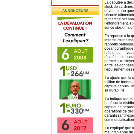
La députée a décl
stock de sardines,
ANNONCEURS
devenue une quest
sécurité alimentai
recherche océanog
l’effondrement, et 
sur ce stock malg
En réponse à la qu
infrastructures ma
rapports périodiqu
océanographique e
reflètent un nivea
réalité des ressou
permet aux citoyen
entre les données 
l’épuisement des 
Il a ajouté que la
million de tonnes,
capture depuis l’i
sa durabilité.
Il a indiqué que l
basé sur la distri
capture ne dépasse
opérations de déch
garantissant l’exa
commercialisation
Il a expliqué que 
mauritanienne de 