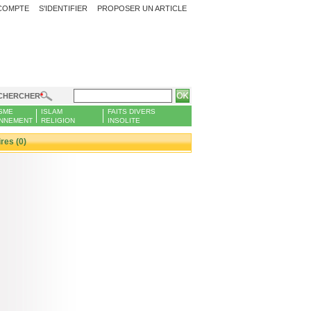
COMPTE
S'IDENTIFIER
PROPOSER UN ARTICLE
CHERCHER
SME
ISLAM
FAITS DIVERS
NNEMENT
RELIGION
INSOLITE
es (0)