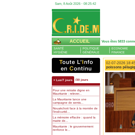
Sam, 8 Août 2026 -
08:25:43
ACCUEIL
Vous êtes 5833 conn
SANTÉ
POLITIQUE
ECONOMIE
HYGIÈNE
GÉNÉRALE
FINANCE
02-07-2026 18:45
poissons pélagiq
/30 jours
+ Lus/7 jours
Pour une retraite digne en
Mauritanie : relever...
La Mauritanie lance une
campagne de semis...
Nouakchott face à la montée de
l’insécurité...
La mémoire effacée : quand la
mairie de...
Mauritanie : le gouvernement
renforce le...