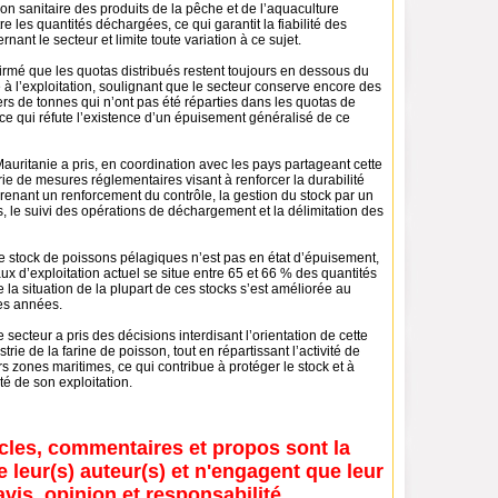
ion sanitaire des produits de la pêche et de l’aquaculture
e les quantités déchargées, ce qui garantit la fiabilité des
nant le secteur et limite toute variation à ce sujet.
ffirmé que les quotas distribués restent toujours en dessous du
à l’exploitation, soulignant que le secteur conserve encore des
ers de tonnes qui n’ont pas été réparties dans les quotas de
ce qui réfute l’existence d’un épuisement généralisé de ce
 Mauritanie a pris, en coordination avec les pays partageant cette
ie de mesures réglementaires visant à renforcer la durabilité
enant un renforcement du contrôle, la gestion du stock par un
 le suivi des opérations de déchargement et la délimitation des
 le stock de poissons pélagiques n’est pas en état d’épuisement,
aux d’exploitation actuel se situe entre 65 et 66 % des quantités
e la situation de la plupart de ces stocks s’est améliorée au
es années.
e secteur a pris des décisions interdisant l’orientation de cette
trie de la farine de poisson, tout en répartissant l’activité de
s zones maritimes, ce qui contribue à protéger le stock et à
ité de son exploitation.
icles, commentaires et propos sont la
e leur(s) auteur(s) et n'engagent que leur
avis, opinion et responsabilité