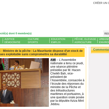
CRÉER UN 
ecté(s) dont 0 membre(s)
RE
JUSTICE
CULTURE
EDUCATION
PÊCHE, ELEVAGE
URBANI
DÉMOCRATIE
SPORTS
EMPLOI
AGRICULTURE
ENVIRO
Commentair
 -
Ministre de la pêche : La Mauritanie dispose d’un stock de
ues exploitable sans compromettre sa durabilité
AMI
-- L’Assemblée
nationale a tenu ce jeudi,
une séance plénière
présidée par M. Hacen
Cheikh Bah, vice-
président de
l’Assemblée, consacrée à
l’écoute des réponses du
ministre de la Pêche et
des Infrastructures
maritimes et portuaires, à
une question orale posée
par la députée Aziza Mint
Jiddou.