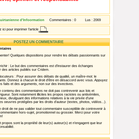
uirtanienne d'Infoormation
Commentaires :
0
Lus :
2069
 ici pour imprimer l'article
POSTEZ UN COMMENTAIRE
ntaires
menter! Quelques dispositions pour rendre les débats passionnants sur
chir : Le but des commentaires est d'instaurer des échanges
r des articles publiés sur Cridem.
ocuteurs : Pour assurer des débats de qualité, un maître-mot: le
pants. Donnez à chacun le droit d'être en désaccord avec vous. Appuyez
s faits et des arguments, non sur des invectives.
 Le contenu des commentaires ne doit pas contrevenir aux lois et
igueur. Sont notamment illicites les propos racistes ou antisémites,
rieux, divulguant des informations relatives à la vie privée d'une
es oeuvres protégées par les droits d'auteur (textes, photos, vidéos...).
 droit de ne pas valider tout commentaire susceptible de contrevenir à
ut commentaire hors-sujet, promotionnel ou grossier. Merci pour votre
m!
propos sont la propriété de leur(s) auteur(s) et n'engagent que leur
onsabilité.