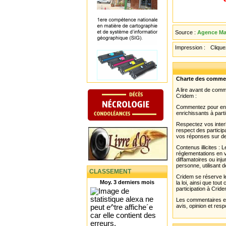
Source :
Agence Ma
Impression :
Cliquez
Charte des comme
A lire avant de com
Cridem :
Commentez pour enri
enrichissants à parti
Respectez vos interl
respect des partici
vos réponses sur de
Contenus illicites :
réglementations en v
diffamatoires ou inju
personne, utilisant d
CLASSEMENT
Cridem se réserve le
Moy. 3 derniers mois
la loi, ainsi que to
participation à Cride
Les commentaires et 
avis, opinion et resp