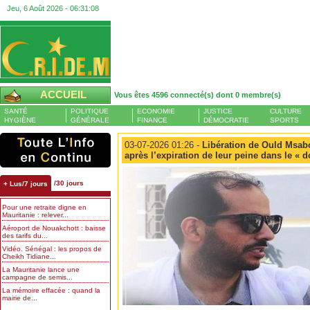
Jeu, 6 Août 2026 -
06:31:09
ACCUEIL
Vous êtes 4596 connecté(s) dont 0 membre(s)
SANTÉ
POLITIQUE
ECONOMIE
JUSTICE
CULTURE
HYGIÈNE
GÉNÉRALE
FINANCE
DÉMOCRATIE
SPORTS
03-07-2026 01:26 -
Libération de Ould Msabo
après l’expiration de leur peine dans le « d
/30 jours
+ Lus/7 jours
Pour une retraite digne en
Mauritanie : relever...
Aéroport de Nouakchott : baisse
des tarifs du...
Vidéo. Sénégal : les propos de
Cheikh Tidiane...
La Mauritanie lance une
campagne de semis...
La mémoire effacée : quand la
mairie de...