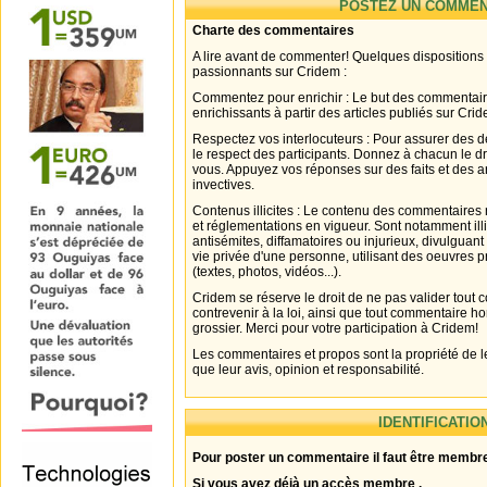
POSTEZ UN COMMEN
Charte des commentaires
A lire avant de commenter! Quelques dispositions
passionnants sur Cridem :
Commentez pour enrichir : Le but des commentair
enrichissants à partir des articles publiés sur Cri
Respectez vos interlocuteurs : Pour assurer des d
le respect des participants. Donnez à chacun le d
vous. Appuyez vos réponses sur des faits et des 
invectives.
Contenus illicites : Le contenu des commentaires n
et réglementations en vigueur. Sont notamment illi
antisémites, diffamatoires ou injurieux, divulguant
vie privée d'une personne, utilisant des oeuvres p
(textes, photos, vidéos...).
Cridem se réserve le droit de ne pas valider tout
contrevenir à la loi, ainsi que tout commentaire h
grossier. Merci pour votre participation à Cridem!
Les commentaires et propos sont la propriété de l
que leur avis, opinion et responsabilité.
IDENTIFICATIO
Pour poster un commentaire il faut être membre
Si vous avez déjà un accès membre .