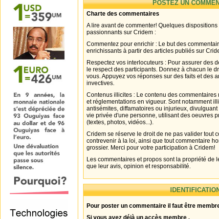
POSTEZ UN COMMEN
Charte des commentaires
A lire avant de commenter! Quelques dispositions
passionnants sur Cridem :
Commentez pour enrichir : Le but des commentair
enrichissants à partir des articles publiés sur Cri
Respectez vos interlocuteurs : Pour assurer des d
le respect des participants. Donnez à chacun le d
vous. Appuyez vos réponses sur des faits et des 
invectives.
Contenus illicites : Le contenu des commentaires n
et réglementations en vigueur. Sont notamment illi
antisémites, diffamatoires ou injurieux, divulguant
vie privée d'une personne, utilisant des oeuvres p
(textes, photos, vidéos...).
Cridem se réserve le droit de ne pas valider tout
contrevenir à la loi, ainsi que tout commentaire h
grossier. Merci pour votre participation à Cridem!
Les commentaires et propos sont la propriété de l
que leur avis, opinion et responsabilité.
IDENTIFICATIO
Pour poster un commentaire il faut être membre
Si vous avez déjà un accès membre .