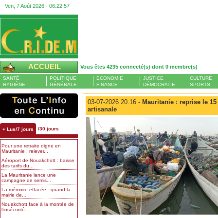
Ven, 7 Août 2026 -
06:22:58
ACCUEIL
Vous êtes 4235 connecté(s) dont 0 membre(s)
SANTÉ
POLITIQUE
ECONOMIE
JUSTICE
CULTURE
HYGIÈNE
GÉNÉRALE
FINANCE
DÉMOCRATIE
SPORTS
03-07-2026 20:16 -
Mauritanie : reprise le 15 
artisanale
/30 jours
+ Lus/7 jours
Pour une retraite digne en
Mauritanie : relever...
Aéroport de Nouakchott : baisse
des tarifs du...
La Mauritanie lance une
campagne de semis...
La mémoire effacée : quand la
mairie de...
Nouakchott face à la montée de
l’insécurité...