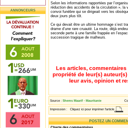
Selon les informations rapportées par l’organi
réduction des accidents de la circulation », la 
ANNONCEURS
convoi funèbre qui se dirigeait vers les obsè
deux jours plus tôt.
Ce qui devait être un ultime hommage s’est t
drame d’une rare cruauté. La route, déjà endeui
seconde perte à une famille frappée en l’espa
succession tragique de malheurs.
Les articles, commentaires 
propriété de leur(s) auteur(s
leur avis, opinion et r
Source :
Shems Maarif - Mauritanie
Co
Impression :
Cliquez ici pour imprimer l'article
POSTEZ UN COMMEN
Charte des commentaires