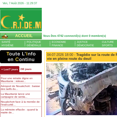
Ven, 7 Août 2026 -
11:29:38
ACCUEIL
Vous êtes 4742 connecté(s) dont 0 membre(s)
SANTÉ
POLITIQUE
ECONOMIE
JUSTICE
CULTURE
HYGIÈNE
GÉNÉRALE
FINANCE
DÉMOCRATIE
SPORTS
04-07-2026 18:00 -
Tragédie sur la route de 
vie en pleine route du deuil
/30 jours
+ Lus/7 jours
Pour une retraite digne en
Mauritanie : relever...
Aéroport de Nouakchott : baisse
des tarifs du...
La Mauritanie lance une
campagne de semis...
Nouakchott face à la montée de
l’insécurité...
La mémoire effacée : quand la
mairie de...