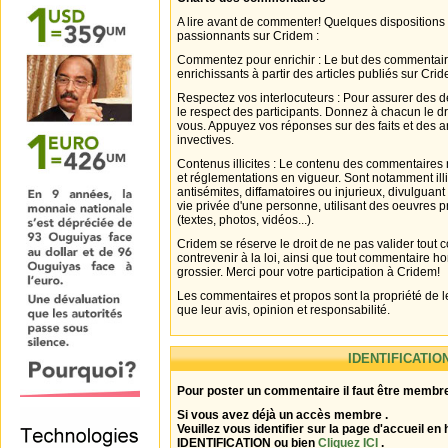
A lire avant de commenter! Quelques dispositions
passionnants sur Cridem :
Commentez pour enrichir : Le but des commentair
enrichissants à partir des articles publiés sur Cri
Respectez vos interlocuteurs : Pour assurer des d
le respect des participants. Donnez à chacun le d
vous. Appuyez vos réponses sur des faits et des 
invectives.
Contenus illicites : Le contenu des commentaires n
et réglementations en vigueur. Sont notamment illi
antisémites, diffamatoires ou injurieux, divulguant
vie privée d'une personne, utilisant des oeuvres p
(textes, photos, vidéos...).
Cridem se réserve le droit de ne pas valider tout
contrevenir à la loi, ainsi que tout commentaire h
grossier. Merci pour votre participation à Cridem!
Les commentaires et propos sont la propriété de l
que leur avis, opinion et responsabilité.
IDENTIFICATIO
Pour poster un commentaire il faut être membre
Si vous avez déjà un accès membre .
Veuillez vous identifier sur la page d'accueil en 
IDENTIFICATION ou bien
Cliquez ICI
.