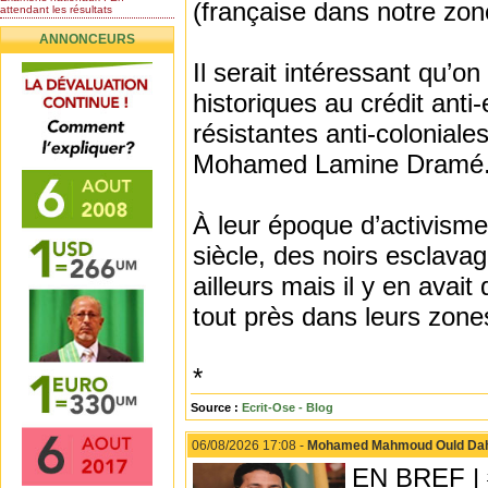
(française dans notre zon
attendant les résultats
Nomination de l’Honorable Diye
ANNONCEURS
Ba au poste de...
Mauritanie : les résultats du
Il serait intéressant qu’o
baccalauréat 2026...
historiques au crédit anti
Mauritanie : Les 10 premiers au
BEPC 2026
résistantes anti-colonial
Un syndicat de l’enseignement
rejette la...
Mohamed Lamine Dramé.
À leur époque d’activisme 
siècle, des noirs esclavag
ailleurs mais il y en avai
tout près dans leurs zone
*
Source :
Ecrit-Ose - Blog
06/08/2026 17:08 -
Mohamed Mahmoud Ould Dahy 
EN BREF | 