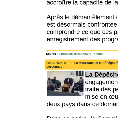
accroître la capacité de l
Après le démantèlement d
est désormais confrontée à
comprendre ce que ces pro
enregistrement des progrè
Source :
L'Entraide Missionnaire - France
10/07/2026 18:18 -
La Mauritanie et le Sénégal r
personnes
La Dépêch
engagement 
traite des pe
mise en œu
deux pays dans ce domai