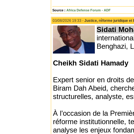
Source :
Africa Defense Forum - ADF
03/08/2026 19:33 -
Justice, réforme juridique et 
Sidati Mo
internationa
Benghazi, Li
Cheikh Sidati Hamady
Expert senior en droits 
Biram Dah Abeid, chercheu
structurelles, analyste, es
À l’occasion de la Premièr
réforme institutionnelle, 
analyse les enjeux fondame