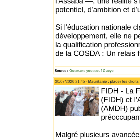
l'Assaba —, une réalité s
potentiel, d'ambition et d
Si l'éducation nationale c
développement, elle ne pe
la qualification profession
de la COSDA : Un relais f
Source :
Ousmane youssouf Gueye
30/07/2026 21:45 -
Mauritanie : placer les droit
FIDH - La F
(FIDH) et l
(AMDH) publ
préoccupant
Malgré plusieurs avancées l