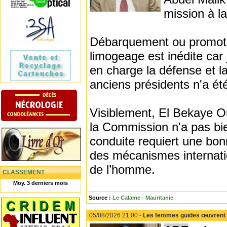
mission à l
Débarquement ou promotion
limogeage est inédite car 
en charge la défense et l
anciens présidents n'a ét
Visiblement, El Bekaye Ou
la Commission n'a pas bien
conduite requiert une bon
des mécanismes internatio
de l’homme.
CLASSEMENT
Moy. 3 derniers mois
Source :
Le Calame - Mauritanie
05/08/2026 21:00 -
Les femmes guides œuvrent po