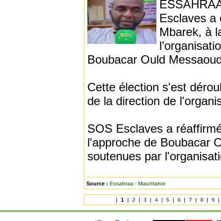
ESSAHRAA - 
Esclaves a 
Mbarek, à l
l’organisati
Boubacar Ould Messaoud
Cette élection s'est déro
de la direction de l'organ
SOS Esclaves a réaffirmé
l'approche de Boubacar 
soutenues par l'organisati
Source :
Essahraa - Mauritanie
|
1
|
2
|
3
|
4
|
5
|
6
|
7
|
8
|
9
|