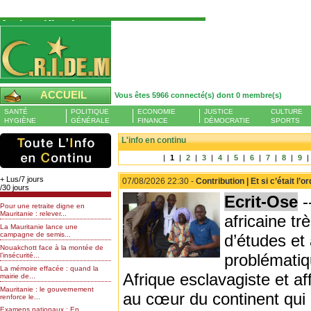
Authentification
Pour S'authentifier veuillez fournir votre
Pseudo et Mot de passer et cliquez sur : Se
connecter
Pseudo
ACCUEIL
Vous êtes 5966 connecté(s) dont 0 membre(s)
Liste des membres en ligne (0)
SANTÉ
POLITIQUE
ECONOMIE
JUSTICE
CULTURE
Mot de passe
HYGIÈNE
GÉNÉRALE
FINANCE
DÉMOCRATIE
SPORTS
L'info en continu
|
1
|
2
|
3
|
4
|
5
|
6
|
7
|
8
|
9
|
Mot de passe oublié
+ Lus/7 jours
07/08/2026 22:30 -
Contribution | Et si c’était l
/30 jours
Ecrit-Ose
-
Pour une retraite digne en
Mauritanie : relever...
africaine t
La Mauritanie lance une
campagne de semis...
d’études et 
Nouakchott face à la montée de
problématiq
l’insécurité...
La mémoire effacée : quand la
Afrique esclavagiste et a
mairie de...
Mauritanie : le gouvernement
au cœur du continent qui 
renforce le...
Examens nationaux : En