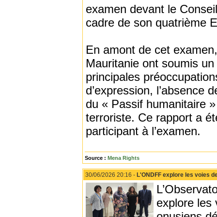
examen devant le Conseil
cadre de son quatrième 
En amont de cet examen, 
Mauritanie ont soumis un r
principales préoccupations
d’expression, l’absence d
du « Passif humanitaire » e
terroriste. Ce rapport a 
participant à l’examen.
Source :
Mena Rights
30/06/2026 20:16 -
L'ONDFF explore les voies d
L’Observato
explore les
onusiens dé