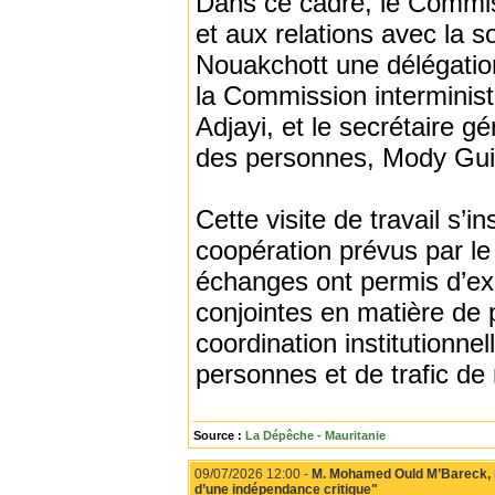
Dans ce cadre, le Commiss
et aux relations avec la s
Nouakchott une délégation
la Commission interministé
Adjayi, et le secrétaire gé
des personnes, Mody Gui
Cette visite de travail s’
coopération prévus par l
échanges ont permis d’ex
conjointes en matière de 
coordination institutionnel
personnes et de trafic de
Source :
La Dépêche - Mauritanie
09/07/2026 12:00 -
M. Mohamed Ould M’Bareck, no
d’une indépendance critique"