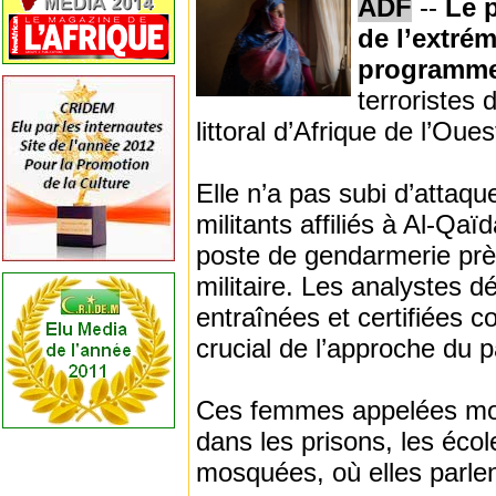
ADF
--
Le p
de l’extré
programme 
terroristes 
littoral d’Afrique de l’Oue
Elle n’a pas subi d’attaqu
militants affiliés à Al-Q
poste de gendarmerie près
militaire. Les analystes 
entraînées et certifiées 
crucial de l’approche du p
Ces femmes appelées mourc
dans les prisons, les écol
mosquées, où elles parle