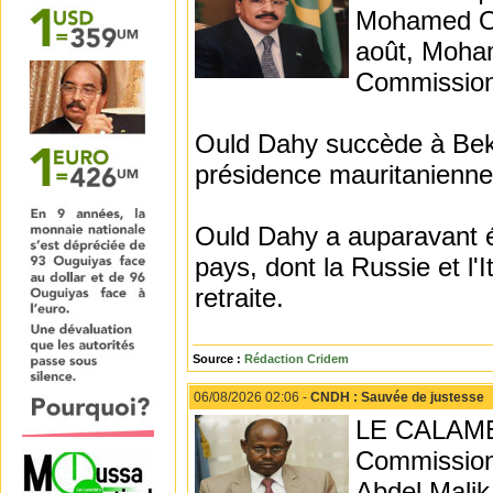
Mohamed Ou
août, Moha
Commission
Ould Dahy succède à Beka
présidence mauritanienne
Ould Dahy a auparavant é
pays, dont la Russie et l'I
retraite.
Source :
Rédaction Cridem
06/08/2026 02:06 -
CNDH : Sauvée de justesse
LE CALAME 
Commission
Abdel Malik