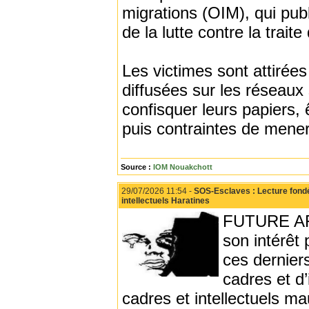
migrations (OIM), qui pub
de la lutte contre la trait
Les victimes sont attirée
diffusées sur les réseaux 
confisquer leurs papiers, 
puis contraintes de mene
Source :
IOM Nouakchott
29/07/2026 11:54 -
SOS-Esclaves : Lecture fondée
intellectuels Haratines
FUTURE AFR
son intérêt 
ces derniers
cadres et d’
cadres et intellectuels m