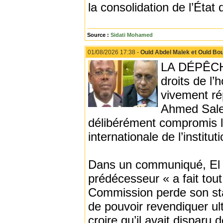
la consolidation de l’État d
Source :
Sidati Mohamed
01/08/2026 17:38 -
Ould Abdel Malek et Ould Bou
LA DÉPÊCHE
droits de l
vivement ré
Ahmed Salem
délibérément compromis l
internationale de l’instituti
Dans un communiqué, El 
prédécesseur « a fait tout
Commission perde son stat
de pouvoir revendiquer ult
croire qu’il avait disparu d