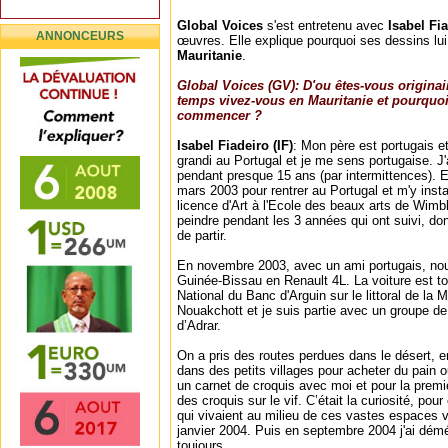
Global Voices
s'est entretenu avec
Isabel Fi
ANNONCEURS
œuvres. Elle explique pourquoi ses dessins lui
Mauritanie
.
Global Voices (GV): D'ou êtes-vous origina
temps vivez-vous en Mauritanie et pourquoi
commencer ?
Isabel Fiadeiro (IF)
: Mon père est portugais e
grandi au Portugal et je me sens portugaise. J'
pendant presque 15 ans (par intermittences). En 
mars 2003 pour rentrer au Portugal et m'y inst
licence d'Art à l'Ecole des beaux arts de Wim
peindre pendant les 3 années qui ont suivi, donc
de partir.
En novembre 2003, avec un ami portugais, nou
Guinée-Bissau en Renault 4L. La voiture est 
National du Banc d'Arguin sur le littoral de la 
Nouakchott et je suis partie avec un groupe de
d’Adrar.
On a pris des routes perdues dans le désert, e
dans des petits villages pour acheter du pain o
un carnet de croquis avec moi et pour la premiè
des croquis sur le vif. C’était la curiosité, pou
qui vivaient au milieu de ces vastes espaces vi
janvier 2004. Puis en septembre 2004 j'ai dém
toujours.