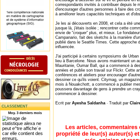
correspondants invités à contribuer depuis le m
d'encourager d'autres personnes à faire des cro
à améliorer leurs capacités techniques et d'obs
Je les ai découverts en 2008, et cela a été u
jusque là, j'étais isolée ; rencontrer cette c
envie de “croquer” plus, et mieux. Le fondateu
Campanario, fait des sketchs à la manière d'un 
publié dans le Seattle Times. Cette approche
influencée.
J'ai participé à certains symposiums de Urban
lieu à Barcelone. Nous avons maintenant un a
Mauritanie, Oumar Ball, qui a commencé à dessi
années et publie son travail sur Flickr. Cette a
conférences et ateliers pour encourager d'autr
dessiner ce qu'ils voient. Citymag, un magazin
mois à Nouakchott, a commencé a publier mes 
poussera davantage de gens à prendre un cray
commencer à dessiner.
Ecrit par
Ayesha Saldanha
· Traduit par
Clair
CLASSEMENT
Moy. 3 derniers mois
Les articles, commentaires 
propriété de leur(s) auteur(s) e