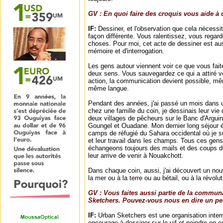
GV : En quoi faire des croquis vous aide à
IF:
Dessiner, et l'observation que cela nécessit
façon différente. Vous ralentissez, vous rega
choses. Pour moi, cet acte de dessiner est aus
mémoire et d'interrogation.
Les gens autour viennent voir ce que vous fai
deux sens. Vous sauvegardez ce qui a attiré vot
action, la communication devient possible, mê
même langue.
Pendant des années, j'ai passé un mois dans un
chez une famille du coin, je dessinais leur vie 
deux villages de pêcheurs sur le Banc d'Arguin
Goungel et Ouadane. Mon dernier long séjour ét
camps de réfugié du Sahara occidental où je s
et leur travail dans les champs. Tous ces ge
échangeons toujours des mails et des coups de 
leur arrive de venir à Nouakchott.
Dans chaque coin, aussi, j'ai découvert un nouv
la mer ou à la terre ou au bétail, ou à la révolut
GV : Vous faites aussi partie de la commun
Sketchers. Pouvez-vous nous en dire un pe
IF:
Urban Sketchers est une organisation intern
encourage à dessiner sur le vif et peindre en ex