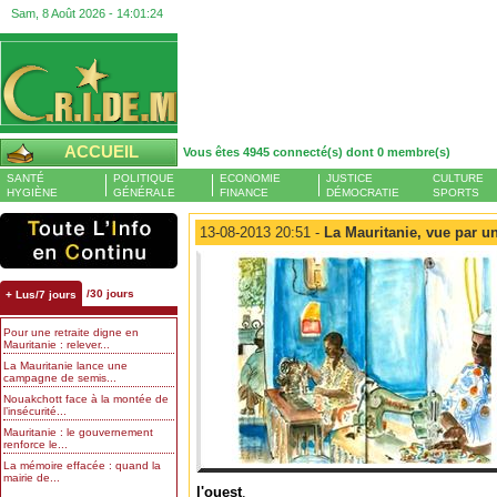
Sam, 8 Août 2026 -
14:01:25
ACCUEIL
Vous êtes 4945 connecté(s) dont 0 membre(s)
SANTÉ
POLITIQUE
ECONOMIE
JUSTICE
CULTURE
HYGIÈNE
GÉNÉRALE
FINANCE
DÉMOCRATIE
SPORTS
13-08-2013 20:51 -
La Mauritanie, vue par un
/30 jours
+ Lus/7 jours
Pour une retraite digne en
Mauritanie : relever...
La Mauritanie lance une
campagne de semis...
Nouakchott face à la montée de
l’insécurité...
Mauritanie : le gouvernement
renforce le...
La mémoire effacée : quand la
mairie de...
l'ouest
.