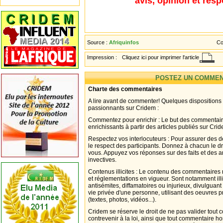
avis, opinion et resp
Source :
Afriquinfos
Co
Impression :
Cliquez ici pour imprimer l'article
POSTEZ UN COMMEN
Charte des commentaires
A lire avant de commenter! Quelques dispositions
passionnants sur Cridem :
Commentez pour enrichir : Le but des commentair
enrichissants à partir des articles publiés sur Cri
Respectez vos interlocuteurs : Pour assurer des d
le respect des participants. Donnez à chacun le d
vous. Appuyez vos réponses sur des faits et des 
invectives.
Contenus illicites : Le contenu des commentaires n
et réglementations en vigueur. Sont notamment illi
antisémites, diffamatoires ou injurieux, divulguant
vie privée d'une personne, utilisant des oeuvres p
(textes, photos, vidéos...).
Cridem se réserve le droit de ne pas valider tout
contrevenir à la loi, ainsi que tout commentaire h