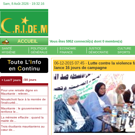
Sam, 8 Août 2026 -
19:32:17
ACCUEIL
Vous êtes 5952 connecté(s) dont 0 membre(s)
SANTÉ
POLITIQUE
ECONOMIE
JUSTICE
CULTURE
HYGIÈNE
GÉNÉRALE
FINANCE
DÉMOCRATIE
SPORTS
06-12-2015 07:45 -
Lutte contre la violence 
lance 16 jours de campagne
/30 jours
+ Lus/7 jours
Pour une retraite digne en
Mauritanie : relever...
Nouakchott face à la montée de
l’insécurité...
Mauritanie : le gouvernement
renforce le...
La mémoire effacée : quand la
mairie de...
Trois étudiants mauritaniens au
cœur de...