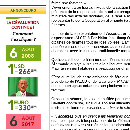
faites aux femmes ».
L’évènement a eu lieu au niveau de la section
ANNONCEURS
présence de la responsable de la cellule charg
ministère des Affaires sociales, de la famille e
représentants de la Coopération allemande (GIZ
femmes.
La cour de la représentation de l’
Association d
dépendance
(ALCD) à
Dar Naïm
était flanqué
dizaines de femmes tout de rose voilées. L’amb
animée par des chants improvisés au son d’u
alternaient avec la musique traditionnelle maure
Quelques silhouette féminines se déhanchaien
Allemande aux yeux bleu et à la silhouette peu
Mauritaniennes habituées à beaucoup de chair 
C’est au milieu de cette ambiance de fête que
présidente de l’
ALCD
et de la cellule
« RIHAB 
conflits conjugaux entamera son plaidoyer cont
femmes.
Ouvrant la séance, la voix essoufflée par une 
l’avaient contrainte, ainsi que son ami allema
invitera les femmes présentes à
« briser le si
« N’acceptez plus en silence les violences co
dira celle que les téléspectateurs de la télévi
dorénavant à travers son émission hebdomadai
forcing pour débattre des conflits qui secouent