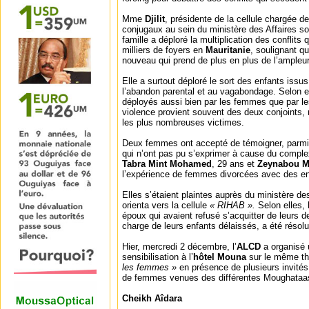
Mme
Djilit
, présidente de la cellule chargée de
conjugaux au sein du ministère des Affaires soc
famille a déploré la multiplication des conflits
milliers de foyers en
Mauritanie
, soulignant q
nouveau qui prend de plus en plus de l’ampleur
Elle a surtout déploré le sort des enfants issu
l’abandon parental et au vagabondage. Selon ell
déployés aussi bien par les femmes que par l
violence provient souvent des deux conjoints
les plus nombreuses victimes.
Deux femmes ont accepté de témoigner, parmi 
qui n’ont pas pu s’exprimer à cause du comple
Tabra Mint Mohamed
, 29 ans et
Zeynabou M
l’expérience de femmes divorcées avec des en
Elles s’étaient plaintes auprès du ministère des
orienta vers la cellule
« RIHAB ».
Selon elles, l
époux qui avaient refusé s’acquitter de leurs de
charge de leurs enfants délaissés, a été résolu
Hier, mercredi 2 décembre, l’
ALCD
a organisé 
sensibilisation à l’
hôtel Mouna
sur le même t
les femmes »
en présence de plusieurs invité
de femmes venues des différentes Moughata
Cheikh Aîdara