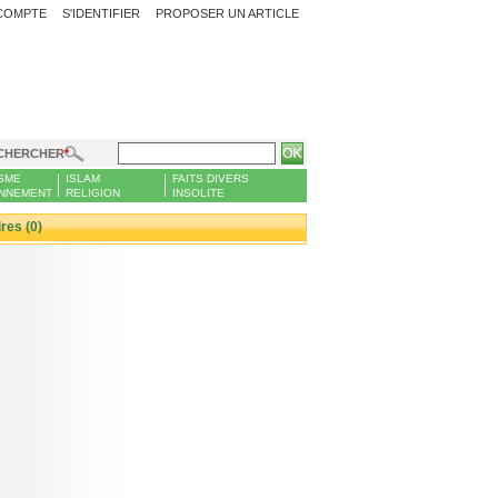
COMPTE
S'IDENTIFIER
PROPOSER UN ARTICLE
CHERCHER
SME
ISLAM
FAITS DIVERS
NNEMENT
RELIGION
INSOLITE
es (0)