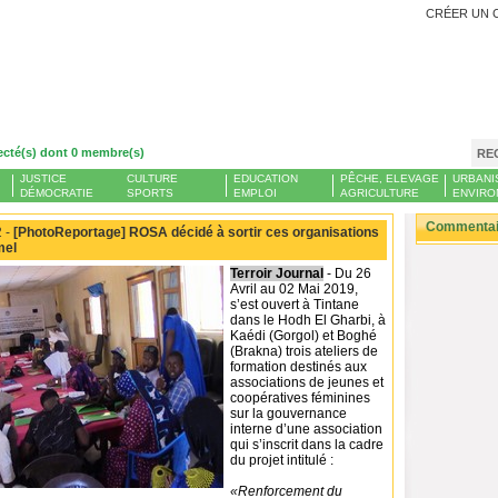
CRÉER UN 
ecté(s) dont 0 membre(s)
RE
JUSTICE
CULTURE
EDUCATION
PÊCHE, ELEVAGE
URBANI
DÉMOCRATIE
SPORTS
EMPLOI
AGRICULTURE
ENVIRO
Commentair
 -
[PhotoReportage] ROSA décidé à sortir ces organisations
mel
Terroir Journal
- Du 26
Avril au 02 Mai 2019,
s’est ouvert à Tintane
dans le Hodh El Gharbi, à
Kaédi (Gorgol) et Boghé
(Brakna) trois ateliers de
formation destinés aux
associations de jeunes et
coopératives féminines
sur la gouvernance
interne d’une association
qui s’inscrit dans la cadre
du projet intitulé :
«Renforcement du