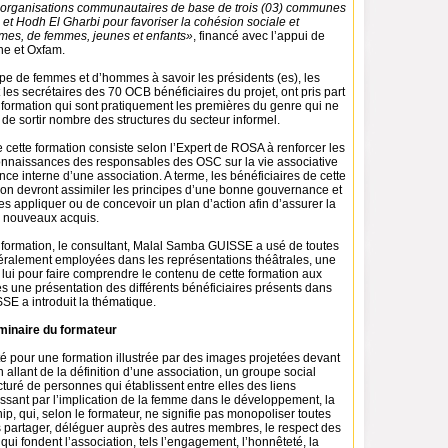
d’organisations communautaires de base de trois (03) communes
et Hodh El Gharbi pour favoriser la cohésion sociale et
mes, de femmes, jeunes et enfants»
, financé avec l’appui de
ne et Oxfam.
pe de femmes et d’hommes à savoir les présidents (es), les
t les secrétaires des 70 OCB bénéficiaires du projet, ont pris part
 formation qui sont pratiquement les premières du genre qui ne
e sortir nombre des structures du secteur informel.
de cette formation consiste selon l’Expert de ROSA à renforcer les
connaissances des responsables des OSC sur la vie associative
nce interne d’une association. A terme, les bénéficiaires de cette
ion devront assimiler les principes d’une bonne gouvernance et
es appliquer ou de concevoir un plan d’action afin d’assurer la
 nouveaux acquis.
a formation, le consultant, Malal Samba GUISSE a usé de toutes
néralement employées dans les représentations théâtrales, une
 lui pour faire comprendre le contenu de cette formation aux
ès une présentation des différents bénéficiaires présents dans
SSE a introduit la thématique.
iminaire du formateur
é pour une formation illustrée par des images projetées devant
n allant de la définition d’une association, un groupe social
ucturé de personnes qui établissent entre elles des liens
ssant par l’implication de la femme dans le développement, la
ip, qui, selon le formateur, ne signifie pas monopoliser toutes
s partager, déléguer auprès des autres membres, le respect des
qui fondent l’association, tels l’engagement, l’honnêteté, la