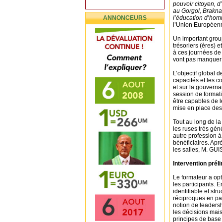
pouvoir citoyen, 
au Gorgol, Brakna 
ANNONCEURS
l’éducation d’hom
l’Union Européen
Un important grou
trésoriers (ères) e
à ces journées de
vont pas manquer d
L’objectif global 
capacités et les 
et sur la gouverna
session de format
être capables de l
mise en place des
Tout au long de l
les ruses très gé
autre profession à
bénéficiaires. Apr
les salles, M. GUI
Intervention prél
Le formateur a opt
les participants. E
identifiable et str
réciproques en pa
notion de leadersh
les décisions mai
principes de base 