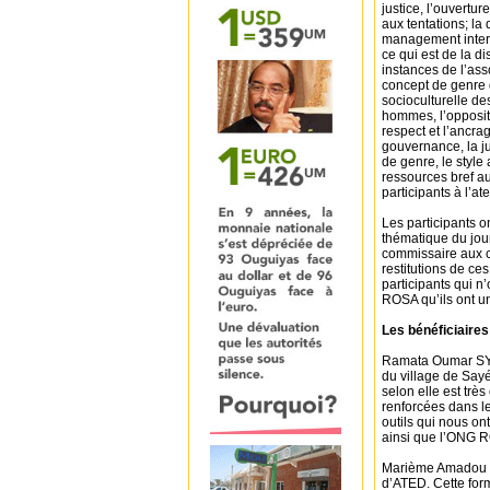
justice, l’ouvertur
aux tentations; la d
management intern
ce qui est de la d
instances de l’ass
concept de genre q
socioculturelle de
hommes, l’oppositi
respect et l’ancra
gouvernance, la jus
de genre, le style 
ressources bref a
participants à l’ate
Les participants o
thématique du jour
commissaire aux c
restitutions de ces
participants qui 
ROSA qu’ils ont un
Les bénéficiaire
Ramata Oumar SY,
du village de Say
selon elle est très
renforcées dans l
outils qui nous o
ainsi que l’ONG R
Marième Amadou L
d’ATED. Cette form