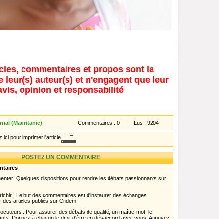
icles, commentaires et propos sont la
e leur(s) auteur(s) et n'engagent que leur
avis, opinion et responsabilité
rnal (Mauritanie)
Commentaires :
0
Lus :
9204
 ici pour imprimer l'article
POSTEZ UN COMMENTAIRE
ntaires
menter! Quelques dispositions pour rendre les débats passionnants sur
chir : Le but des commentaires est d'instaurer des échanges
r des articles publiés sur Cridem.
ocuteurs : Pour assurer des débats de qualité, un maître-mot: le
pants. Donnez à chacun le droit d'être en désaccord avec vous. Appuyez