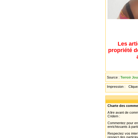
Les art
propriété d
Source :
Terroir Jou
Impression :
Cliquez
Charte des comme
A lire avant de com
Cridem :
Commentez pour enri
enrichissants à parti
Respectez vos interl
respect des partici