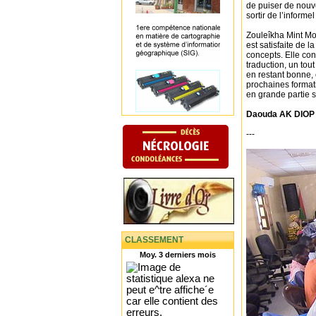
de puiser de nouv
sortir de l’inform
Zouleîkha Mint Mo
est satisfaite de 
concepts. Elle con
traduction, un tout
en restant bonne, c
prochaines formati
en grande partie s
Daouda AK DIOP
---
CLASSEMENT
Moy. 3 derniers mois