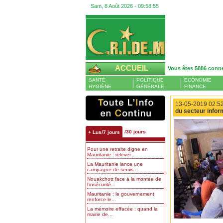
Sam, 8 Août 2026 -
09:58:57
ACCUEIL
Vous êtes 5886 conn
SANTÉ
POLITIQUE
ECONOMIE
HYGIÈNE
GÉNÉRALE
FINANCE
13-05-2019 02:52
du secteur infor
/30 jours
+ Lus/7 jours
Pour une retraite digne en
Mauritanie : relever...
La Mauritanie lance une
campagne de semis...
Nouakchott face à la montée de
l’insécurité...
Mauritanie : le gouvernement
renforce le...
La mémoire effacée : quand la
mairie de...