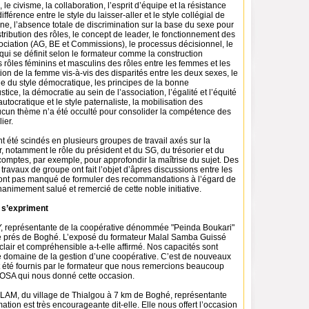
e, le civisme, la collaboration, l’esprit d’équipe et la résistance
ifférence entre le style du laisser-aller et le style collégial de
e, l’absence totale de discrimination sur la base du sexe pour
istribution des rôles, le concept de leader, le fonctionnement des
ociation (AG, BE et Commissions), le processus décisionnel, le
ui se définit selon le formateur comme la construction
s rôles féminins et masculins des rôles entre les femmes et les
on de la femme vis-à-vis des disparités entre les deux sexes, le
ge du style démocratique, les principes de la bonne
tice, la démocratie au sein de l’association, l’égalité et l’équité
autocratique et le style paternaliste, la mobilisation des
ucun thème n’a été occulté pour consolider la compétence des
lier.
nt été scindés en plusieurs groupes de travail axés sur la
, notamment le rôle du président et du SG, du trésorier et du
omptes, par exemple, pour approfondir la maîtrise du sujet. Des
 travaux de groupe ont fait l’objet d’âpres discussions entre les
n’ont pas manqué de formuler des recommandations à l’égard de
animement salué et remercié de cette noble initiative.
s s’expriment
 représentante de la coopérative dénommée "Peinda Boukari"
é prés de Boghé. L’exposé du formateur Malal Samba Guissé
 clair et compréhensible a-t-elle affirmé. Nos capacités sont
e domaine de la gestion d’une coopérative. C’est de nouveaux
nt été fournis par le formateur que nous remercions beaucoup
OSA qui nous donné cette occasion.
AM, du village de Thialgou à 7 km de Boghé, représentante
ation est très encourageante dit-elle. Elle nous offert l’occasion