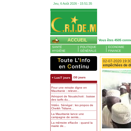
Jeu, 6 Août 2026 -
15:51:36
ACCUEIL
Vous êtes 4505 conn
SANTÉ
POLITIQUE
ECONOMIE
HYGIÈNE
GÉNÉRALE
FINANCE
02-07-2020 19:30
empêchées de dir
/30 jours
+ Lus/7 jours
Pour une retraite digne en
Mauritanie : relever...
Aéroport de Nouakchott : baisse
des tarifs du...
Vidéo. Sénégal : les propos de
Cheikh Tidiane...
La Mauritanie lance une
campagne de semis...
La mémoire effacée : quand la
mairie de...