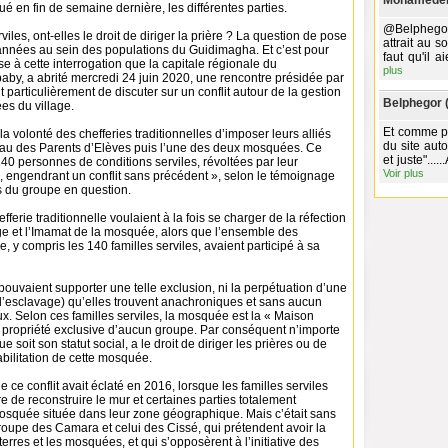
Mohameden
 en fin de semaine dernière, les différentes parties.
@Belphegor,
iles, ont-elles le droit de diriger la prière ? La question de pose
attrait au so
nnées au sein des populations du Guidimagha. Et c’est pour
faut qu'il a
e à cette interrogation que la capitale régionale du
plus
aby, a abrité mercredi 24 juin 2020, une rencontre présidée par
ait particulièrement de discuter sur un conflit autour de la gestion
Belphegor 
s du village.
Et comme pa
 la volonté des chefferies traditionnelles d’imposer leurs alliés
du site aut
eau des Parents d’Elèves puis l’une des deux mosquées. Ce
et juste"...
40 personnes de conditions serviles, révoltées par leur
Voir plus
é, engendrant un conflit sans précédent », selon le témoignage
 du groupe en question.
efferie traditionnelle voulaient à la fois se charger de la réfection
age et l’Imamat de la mosquée, alors que l’ensemble des
e, y compris les 140 familles serviles, avaient participé à sa
ouvaient supporter une telle exclusion, ni la perpétuation d’une
 l’esclavage) qu’elles trouvent anachroniques et sans aucun
x. Selon ces familles serviles, la mosquée est la « Maison
a propriété exclusive d’aucun groupe. Par conséquent n’importe
ue soit son statut social, a le droit de diriger les prières ou de
habilitation de cette mosquée.
ue ce conflit avait éclaté en 2016, lorsque les familles serviles
e de reconstruire le mur et certaines parties totalement
osquée située dans leur zone géographique. Mais c’était sans
roupe des Camara et celui des Cissé, qui prétendent avoir la
terres et les mosquées, et qui s’opposèrent à l’initiative des