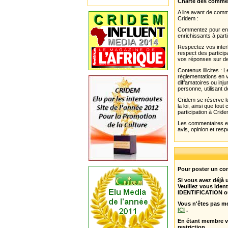
Charte des comme
A lire avant de com
Cridem :
Commentez pour enri
enrichissants à parti
Respectez vos interl
respect des partici
vos réponses sur de
Contenus illicites :
réglementations en v
diffamatoires ou inju
personne, utilisant d
Cridem se réserve le
la loi, ainsi que to
participation à Cride
Les commentaires et 
avis, opinion et resp
Pour poster un com
Si vous avez déjà
Veuillez vous ident
IDENTIFICATION o
Vous n'êtes pas m
ICI
.
En étant membre 
restriction .