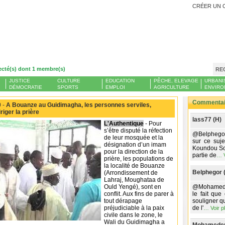
CRÉER UN 
ecté(s) dont 1 membre(s)
RE
JUSTICE
CULTURE
EDUCATION
PÊCHE, ELEVAGE
URBANI
DÉMOCRATIE
SPORTS
EMPLOI
AGRICULTURE
ENVIRO
Commentair
 -
A Bouanze au Guidimagha, les personnes serviles,
iger la prière
lass77 (H)
L'Authentique
-
Pour
s’être disputé la réfection
@Belphegor
de leur mosquée et la
sur ce suje
désignation d’un imam
Koundou So
pour la direction de la
partie de
…
prière, les populations de
la localité de Bouanze
Belphegor 
(Arrondissement de
Lahraj, Moughataa de
Ould Yengé), sont en
@Mohameden
conflit. Aux fins de parer à
le fait que
tout dérapage
souligner qu
préjudiciable à la paix
de l'
…
Voir p
civile dans le zone, le
Wali du Guidimagha a