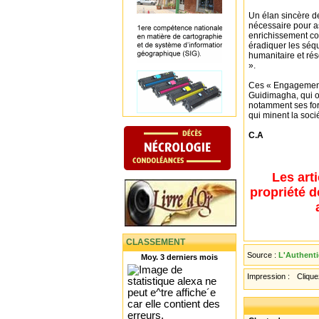
Un élan sincère de
nécessaire pour a
enrichissement col
éradiquer les séqu
humanitaire et rés
».
Ces « Engagements
Guidimagha, qui on
notamment ses form
qui minent la soci
C.A
Les art
propriété d
CLASSEMENT
Source :
L'Authenti
Moy. 3 derniers mois
Impression :
Cliquez