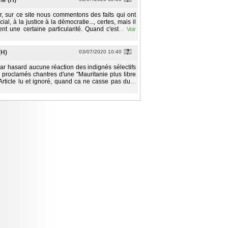
e (H)
 sur ce site nous commentons des faits qui ont
cial, à la justice à la démocratie..., certes, mais il
ient une certaine particularité. Quand c'est
…
Voir
(H)
03/07/2020 10:40
r hasard aucune réaction des indignés sélectifs
o proclamés chantres d'une "Mauritanie plus libre
...Article lu et ignoré, quand ca ne casse pas du
…