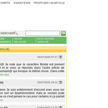
COMPTE
S'IDENTIFIER
PROPOSER UN ARTICLE
CHERCHER
SME
ISLAM
FAITS DIVERS
NNEMENT
RELIGION
INSOLITE
es (4)
04/07/2020 07:27
@ Je note que le caractère féodal est present
t et je vous ai répondu dans l'autre article de
umaré@ qui évoque la même chose. Dans cette
Voir plus
(H)
03/07/2020 19:12
e Je suis entièrement d'accord avec vous sur
 ce soit un épiphénomène mais je voulais juste
e ce n'est jamais le cas pour certains si ça parlait
lus
03/07/2020 12:36