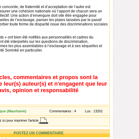
 concorde, de fraternité et d’acceptation de l’autre est
ssurer une cohésion nationale où l’apport de chacun sera un
lectif. Une action d’envergure doit vite être engagée pour
elles de l’esclavage, panser les plaies laissées par le passif
orber toute forme de disparité issue des discriminations sociales
 » ont bien été notifiés aux personnalités et cadres du
t été interpellés sur les questions de discrimination,
es les plus assimilables à l’esclavage et à ses séquelles et
été Soninké en particulier.
icles, commentaires et propos sont la
e leur(s) auteur(s) et n'engagent que leur
avis, opinion et responsabilité
que (Mauritanie)
Commentaires :
4
Lus :
13201
 ici pour imprimer l'article
POSTEZ UN COMMENTAIRE