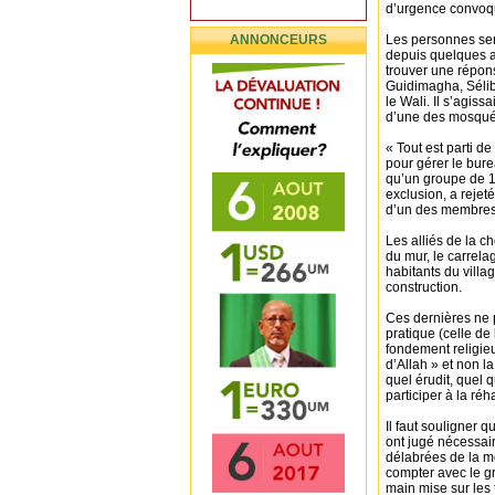
d’urgence convoqué
ANNONCEURS
Les personnes serv
depuis quelques a
trouver une répons
Guidimagha, Sélib
le Wali. Il s’agiss
d’une des mosquée
« Tout est parti de
pour gérer le bur
qu’un groupe de 1
exclusion, a rejet
d’un des membres
Les alliés de la ch
du mur, le carrel
habitants du villag
construction.
Ces dernières ne p
pratique (celle de
fondement religieu
d’Allah » et non l
quel érudit, quel q
participer à la ré
Il faut souligner q
ont jugé nécessair
délabrées de la m
compter avec le g
main mise sur les 