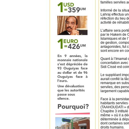
familles serviles 
Informé de la situ
Lahraj effectua un
réfection du lieu 
activité de réhabi
L’affaire sera por
par le Hakem de O
Islamiques et de 
de gestion, comp
antagonistes, fut 
sont encore en co
Quant à l’Imamat d
concertation avec 
Sidi Cissé est co
Le suppléant impos
aurait confié la t
remarque en subst
serviles, des pers
largement capables
Face à la persista
habitants serviles
(TAAHOUDATI » d
Chapitre 3 intitulé
même » où il a déc
déterminée à dépa
dont certaines son
droits humains.