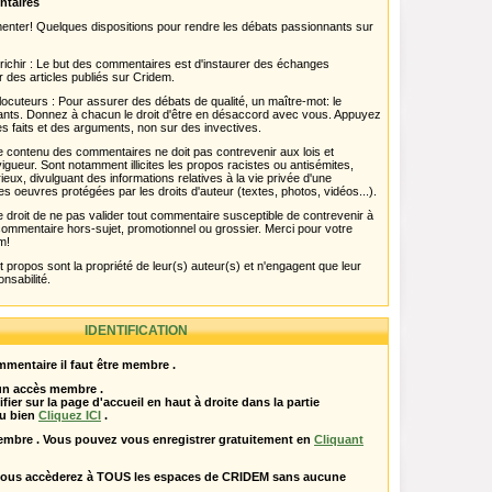
ntaires
menter! Quelques dispositions pour rendre les débats passionnants sur
chir : Le but des commentaires est d'instaurer des échanges
r des articles publiés sur Cridem.
ocuteurs : Pour assurer des débats de qualité, un maître-mot: le
pants. Donnez à chacun le droit d'être en désaccord avec vous. Appuyez
s faits et des arguments, non sur des invectives.
 Le contenu des commentaires ne doit pas contrevenir aux lois et
igueur. Sont notamment illicites les propos racistes ou antisémites,
rieux, divulguant des informations relatives à la vie privée d'une
es oeuvres protégées par les droits d'auteur (textes, photos, vidéos...).
 droit de ne pas valider tout commentaire susceptible de contrevenir à
ut commentaire hors-sujet, promotionnel ou grossier. Merci pour votre
m!
propos sont la propriété de leur(s) auteur(s) et n'engagent que leur
onsabilité.
IDENTIFICATION
mentaire il faut être membre .
 un accès membre .
ifier sur la page d'accueil en haut à droite dans la partie
u bien
Cliquez ICI
.
embre . Vous pouvez vous enregistrer gratuitement en
Cliquant
vous accèderez à TOUS les espaces de CRIDEM sans aucune