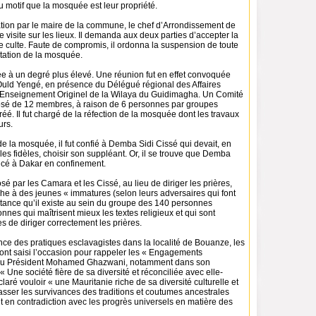
au motif que la mosquée est leur propriété.
ation par le maire de la commune, le chef d’Arrondissement de
e visite sur les lieux. Il demanda aux deux parties d’accepter la
de culte. Faute de compromis, il ordonna la suspension de toute
litation de la mosquée.
tée à un degré plus élevé. Une réunion fut en effet convoquée
uld Yengé, en présence du Délégué régional des Affaires
l’Enseignement Originel de la Wilaya du Guidimagha. Un Comité
osé de 12 membres, à raison de 6 personnes par groupes
créé. Il fut chargé de la réfection de la mosquée dont les travaux
urs.
e la mosquée, il fut confié à Demba Sidi Cissé qui devait, en
les fidèles, choisir son suppléant. Or, il se trouve que Demba
incé à Dakar en confinement.
é par les Camara et les Cissé, au lieu de diriger les prières,
âche à des jeunes « immatures (selon leurs adversaires qui font
ance qu’il existe au sein du groupe des 140 personnes
onnes qui maîtrisent mieux les textes religieux et qui sont
 de diriger correctement les prières.
nce des pratiques esclavagistes dans la localité de Bouanze, les
 ont saisi l’occasion pour rappeler les « Engagements
u Président Mohamed Ghazwani, notamment dans son
 « Une société fière de sa diversité et réconciliée avec elle-
laré vouloir « une Mauritanie riche de sa diversité culturelle et
sser les survivances des traditions et coutumes ancestrales
t en contradiction avec les progrès universels en matière des