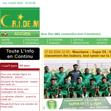
Jeu, 6 Août 2026 -
19:25:09
ACCUEIL
Vous êtes 4861 connecté(s) dont 0 membre(s)
SANTÉ
POLITIQUE
ECONOMIE
JUSTICE
CULTURE
HYGIÈNE
GÉNÉRALE
FINANCE
DÉMOCRATIE
SPORTS
27-02-2024 12:33 -
Mauritanie – Super D1 : R
classement des buteurs, tout savoir sur la 
/30 jours
+ Lus/7 jours
Pour une retraite digne en
Mauritanie : relever...
Aéroport de Nouakchott : baisse
des tarifs du...
La Mauritanie lance une
campagne de semis...
La mémoire effacée : quand la
mairie de...
Nouakchott face à la montée de
l’insécurité...