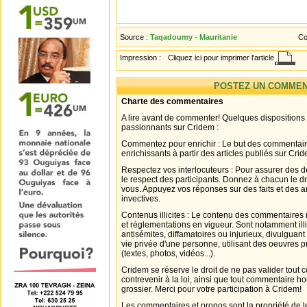
Source :
Taqadoumy - Mauritanie
Co
Impression :
Cliquez ici pour imprimer l'article
POSTEZ UN COMMEN
Charte des commentaires
A lire avant de commenter! Quelques dispositions
passionnants sur Cridem :
Commentez pour enrichir : Le but des commentair
enrichissants à partir des articles publiés sur Cri
Respectez vos interlocuteurs : Pour assurer des d
le respect des participants. Donnez à chacun le d
vous. Appuyez vos réponses sur des faits et des 
invectives.
Contenus illicites : Le contenu des commentaires n
et réglementations en vigueur. Sont notamment illi
antisémites, diffamatoires ou injurieux, divulguant
vie privée d'une personne, utilisant des oeuvres p
(textes, photos, vidéos...).
Cridem se réserve le droit de ne pas valider tout
contrevenir à la loi, ainsi que tout commentaire h
grossier. Merci pour votre participation à Cridem!
Les commentaires et propos sont la propriété de l