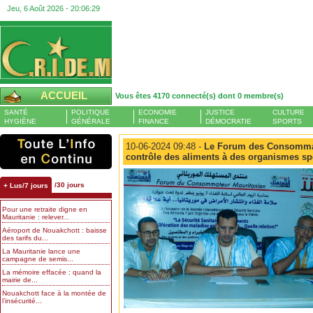
Jeu, 6 Août 2026 -
20:06:29
ACCUEIL
Vous êtes 4170 connecté(s) dont 0 membre(s)
SANTÉ
POLITIQUE
ECONOMIE
JUSTICE
CULTURE
HYGIÈNE
GÉNÉRALE
FINANCE
DÉMOCRATIE
SPORTS
10-06-2024 09:48 -
Le Forum des Consommate
contrôle des aliments à des organismes sp
/30 jours
+ Lus/7 jours
Pour une retraite digne en
Mauritanie : relever...
Aéroport de Nouakchott : baisse
des tarifs du...
La Mauritanie lance une
campagne de semis...
La mémoire effacée : quand la
mairie de...
Nouakchott face à la montée de
l’insécurité...