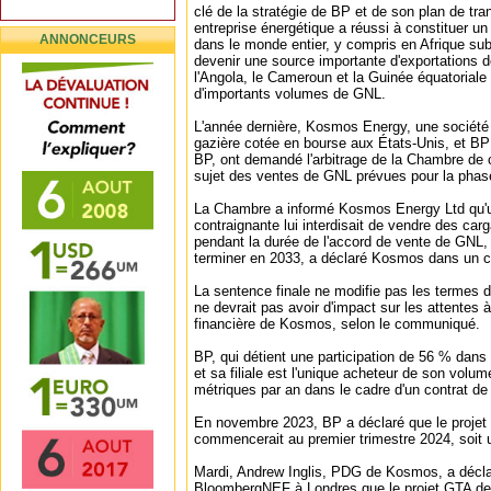
clé de la stratégie de BP et de son plan de tra
entreprise énergétique a réussi à constituer un
ANNONCEURS
dans le monde entier, y compris en Afrique sub
devenir une source importante d'exportations 
l'Angola, le Cameroun et la Guinée équatoriale
d'importants volumes de GNL.
L'année dernière, Kosmos Energy, une société d
gazière cotée en bourse aux États-Unis, et BP 
BP, ont demandé l'arbitrage de la Chambre de
sujet des ventes de GNL prévues pour la phas
La Chambre a informé Kosmos Energy Ltd qu'u
contraignante lui interdisait de vendre des ca
pendant la durée de l'accord de vente de GNL, 
terminer en 2033, a déclaré Kosmos dans un
La sentence finale ne modifie pas les termes 
ne devrait pas avoir d'impact sur les attentes à
financière de Kosmos, selon le communiqué.
BP, qui détient une participation de 56 % dans 
et sa filiale est l'unique acheteur de son volu
métriques par an dans le cadre d'un contrat de
En novembre 2023, BP a déclaré que le projet é
commencerait au premier trimestre 2024, soit 
Mardi, Andrew Inglis, PDG de Kosmos, a décla
BloombergNEF à Londres que le projet GTA devra