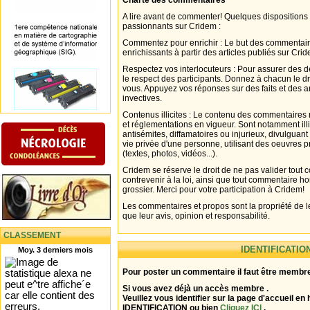
Charte des commentaires
A lire avant de commenter! Quelques dispositions
passionnants sur Cridem :
Commentez pour enrichir : Le but des commentair
enrichissants à partir des articles publiés sur Cri
Respectez vos interlocuteurs : Pour assurer des d
le respect des participants. Donnez à chacun le d
vous. Appuyez vos réponses sur des faits et des 
invectives.
Contenus illicites : Le contenu des commentaires n
et réglementations en vigueur. Sont notamment illi
antisémites, diffamatoires ou injurieux, divulguant
vie privée d'une personne, utilisant des oeuvres p
(textes, photos, vidéos...).
Cridem se réserve le droit de ne pas valider tout
contrevenir à la loi, ainsi que tout commentaire h
grossier. Merci pour votre participation à Cridem!
Les commentaires et propos sont la propriété de l
que leur avis, opinion et responsabilité.
CLASSEMENT
IDENTIFICATIO
Moy. 3 derniers mois
Pour poster un commentaire il faut être membre
Si vous avez déjà un accès membre .
Veuillez vous identifier sur la page d'accueil en 
IDENTIFICATION ou bien
Cliquez ICI
.