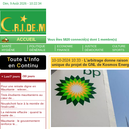
Dim, 9 Août 2026 -
10:22:34
ACCUEIL
Vous êtes 5820 connecté(s) dont 1 membre(s)
SANTÉ
POLITIQUE
ECONOMIE
JUSTICE
CULTURE
HYGIÈNE
GÉNÉRALE
FINANCE
DÉMOCRATIE
SPORTS
10-10-2024 10:33 -
L'arbitrage donne raison 
unique du projet de GNL de Kosmos Energ
/30 jours
+ Lus/7 jours
Pour une retraite digne en
Mauritanie : relever...
Trois étudiants mauritaniens au
cœur de...
Nouakchott face à la montée de
l’insécurité...
La mémoire effacée : quand la
mairie de...
Mauritanie : le gouvernement
renforce le...