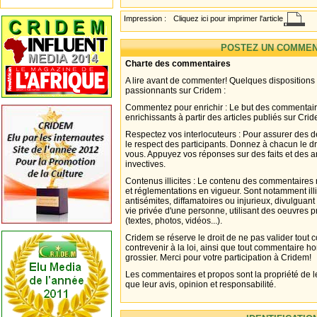
Impression :
Cliquez ici pour imprimer l'article
POSTEZ UN COMMEN
Charte des commentaires
A lire avant de commenter! Quelques dispositions
passionnants sur Cridem :
Commentez pour enrichir : Le but des commentair
enrichissants à partir des articles publiés sur Cri
Respectez vos interlocuteurs : Pour assurer des d
le respect des participants. Donnez à chacun le d
vous. Appuyez vos réponses sur des faits et des 
invectives.
Contenus illicites : Le contenu des commentaires n
et réglementations en vigueur. Sont notamment illi
antisémites, diffamatoires ou injurieux, divulguant
vie privée d'une personne, utilisant des oeuvres p
(textes, photos, vidéos...).
Cridem se réserve le droit de ne pas valider tout
contrevenir à la loi, ainsi que tout commentaire h
grossier. Merci pour votre participation à Cridem!
Les commentaires et propos sont la propriété de l
que leur avis, opinion et responsabilité.