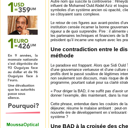
Autre nom qui suscite la controverse : Hmeyda
influent de Mohamed Ould Abdel Aziz et toujo
symboles d’un système ancien où opacité, clien
se côtoyaient sans complexe.
Le retour de ces figures aux avant-postes d’u
institution censée incarner la bonne gouvernanc
rigueur a de quoi surprendre. Pire : il alimente
les partenaires techniques et financiers de la
président qu’il incarne une rupture avec les p
Une contradiction entre le dis
méthode
Le paradoxe est frappant. Alors que Sidi Ould T
d’une gouvernance vertueuse et d’une culture du
profils dont le passé soulève de légitimes inter
non seulement son discours, mais risque de dét
programme, pourtant salué pour sa clarté strat
« Pour diriger la BAD, il ne suffit pas d’avoir u
donner l’exemple, dès maintenant, dans la man
Cette phrase, entendue dans les couloirs de la
déjeuner, résume le malaise ambiant : peut-on 
nouvelle ère de développement en s’entourant
système ?
Une BAD à la croisée des ch