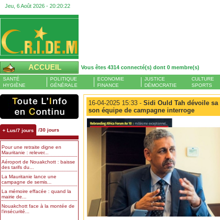
Jeu, 6 Août 2026 -
20:20:23
ACCUEIL
Vous êtes 4314 connecté(s) dont 0 membre(s)
SANTÉ
POLITIQUE
ECONOMIE
JUSTICE
CULTURE
HYGIÈNE
GÉNÉRALE
FINANCE
DÉMOCRATIE
SPORTS
16-04-2025 15:33 -
Sidi Ould Tah dévoile sa
son équipe de campagne interroge
/30 jours
+ Lus/7 jours
Pour une retraite digne en
Mauritanie : relever...
Aéroport de Nouakchott : baisse
des tarifs du...
La Mauritanie lance une
campagne de semis...
La mémoire effacée : quand la
mairie de...
Nouakchott face à la montée de
l’insécurité...