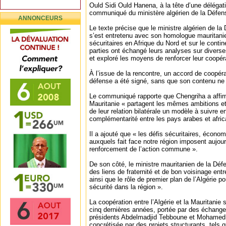
Ould Sidi Ould Hanena, à la tête d’une délégati
communiqué du ministère algérien de la Défen
ANNONCEURS
Le texte précise que le ministre algérien de l
s’est entretenu avec son homologue mauritani
sécuritaires en Afrique du Nord et sur le contin
parties ont échangé leurs analyses sur divers
et exploré les moyens de renforcer leur coopérat
À l’issue de la rencontre, un accord de coopér
défense a été signé, sans que son contenu ne 
Le communiqué rapporte que Chengriha a affirm
Mauritanie « partagent les mêmes ambitions e
de leur relation bilatérale un modèle à suivre 
complémentarité entre les pays arabes et afric
Il a ajouté que « les défis sécuritaires, écono
auxquels fait face notre région imposent aujour
renforcement de l’action commune ».
De son côté, le ministre mauritanien de la Déf
des liens de fraternité et de bon voisinage ent
ainsi que le rôle de premier plan de l’Algérie po
sécurité dans la région ».
La coopération entre l’Algérie et la Mauritanie 
cinq dernières années, portée par des échanges
présidents Abdelmadjid Tebboune et Mohamed 
concrétisée par des projets structurants, tels 