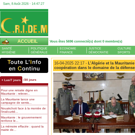
Sam, 8 Août 2026 -
14:47:28
ACCUEIL
Vous êtes 5696 connecté(s) dont 0 membre(s)
SANTÉ
POLITIQUE
ECONOMIE
JUSTICE
CULTURE
HYGIÈNE
GÉNÉRALE
FINANCE
DÉMOCRATIE
SPORTS
16-04-2025 22:17 -
L’Algérie et la Mauritani
coopération dans le domaine de la défense
/30 jours
+ Lus/7 jours
Pour une retraite digne en
Mauritanie : relever...
La Mauritanie lance une
campagne de semis...
Nouakchott face à la montée de
l’insécurité...
Mauritanie : le gouvernement
renforce le...
La mémoire effacée : quand la
mairie de...