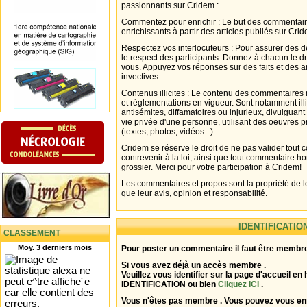
passionnants sur Cridem :
Commentez pour enrichir : Le but des commentair
enrichissants à partir des articles publiés sur Cri
Respectez vos interlocuteurs : Pour assurer des d
le respect des participants. Donnez à chacun le d
vous. Appuyez vos réponses sur des faits et des 
invectives.
Contenus illicites : Le contenu des commentaires n
et réglementations en vigueur. Sont notamment illi
antisémites, diffamatoires ou injurieux, divulguant
vie privée d'une personne, utilisant des oeuvres p
(textes, photos, vidéos...).
Cridem se réserve le droit de ne pas valider tout
contrevenir à la loi, ainsi que tout commentaire h
grossier. Merci pour votre participation à Cridem!
Les commentaires et propos sont la propriété de l
que leur avis, opinion et responsabilité.
IDENTIFICATIO
CLASSEMENT
Moy. 3 derniers mois
Pour poster un commentaire il faut être membre
Si vous avez déjà un accès membre .
Veuillez vous identifier sur la page d'accueil en 
IDENTIFICATION ou bien
Cliquez ICI
.
Vous n'êtes pas membre . Vous pouvez vous enr