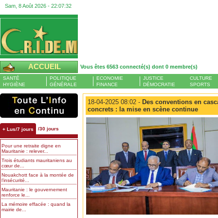
Sam, 8 Août 2026 -
22:07:32
ACCUEIL
Vous êtes 6563 connecté(s) dont 0 membre(s)
SANTÉ
POLITIQUE
ECONOMIE
JUSTICE
CULTURE
HYGIÈNE
GÉNÉRALE
FINANCE
DÉMOCRATIE
SPORTS
18-04-2025 08:02 -
Des conventions en casc
concrets : la mise en scène continue
/30 jours
+ Lus/7 jours
Pour une retraite digne en
Mauritanie : relever...
Trois étudiants mauritaniens au
cœur de...
Nouakchott face à la montée de
l’insécurité...
Mauritanie : le gouvernement
renforce le...
La mémoire effacée : quand la
mairie de...