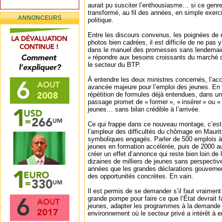
aurait pu susciter l’enthousiasme… si ce genre
transformé, au fil des années, en simple exer
ANNONCEURS
politique.
Entre les discours convenus, les poignées de 
photos bien cadrées, il est difficile de ne pas 
dans le manuel des promesses sans lendemain. C
« répondre aux besoins croissants du marché 
le secteur du BTP.
À entendre les deux ministres concernés, l’ac
avancée majeure pour l’emploi des jeunes. En ré
répétition de formules déjà entendues, dans u
passage promet de « former », « insérer » ou « 
jeunes… sans bilan crédible à l’arrivée.
Ce qui frappe dans ce nouveau montage, c’est 
l’ampleur des difficultés du chômage en Mauri
symboliques engagés. Parler de 500 emplois à
jeunes en formation accélérée, puis de 2000 a
créer un effet d’annonce qui reste bien loin de l
dizaines de milliers de jeunes sans perspectiv
années que les grandes déclarations gouverne
des opportunités concrètes. En vain.
Il est permis de se demander s’il faut vraimen
grande pompe pour faire ce que l’État devrait fa
jeunes, adapter les programmes à la demande 
environnement où le secteur privé a intérêt à 