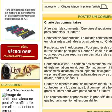
Impression :
Cliquez ici pour imprimer l'article
POSTEZ UN COMMEN
Charte des commentaires
A lire avant de commenter! Quelques dispositions
passionnants sur Cridem :
Commentez pour enrichir : Le but des commentair
enrichissants à partir des articles publiés sur Cri
Respectez vos interlocuteurs : Pour assurer des d
le respect des participants. Donnez à chacun le d
vous. Appuyez vos réponses sur des faits et des 
invectives.
Contenus illicites : Le contenu des commentaires n
et réglementations en vigueur. Sont notamment illi
antisémites, diffamatoires ou injurieux, divulguant
vie privée d'une personne, utilisant des oeuvres p
(textes, photos, vidéos...).
Cridem se réserve le droit de ne pas valider tout
CLASSEMENT
contrevenir à la loi, ainsi que tout commentaire h
Moy. 3 derniers mois
grossier. Merci pour votre participation à Cridem!
Les commentaires et propos sont la propriété de l
que leur avis, opinion et responsabilité.