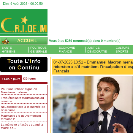
Dim, 9 Août 2026 -
06:00:51
ACCUEIL
Vous êtes 5259 connecté(s) dont 0 membre(s)
SANTÉ
POLITIQUE
ECONOMIE
JUSTICE
CULTURE
HYGIÈNE
GÉNÉRALE
FINANCE
DÉMOCRATIE
SPORTS
04-07-2025 13:51 -
Emmanuel Macron menace
rétorsion » s’il maintient l’inculpation d’
Français
/30 jours
+ Lus/7 jours
Pour une retraite digne en
Mauritanie : relever...
Trois étudiants mauritaniens au
cœur de...
Nouakchott face à la montée de
l’insécurité...
Mauritanie : le gouvernement
renforce le...
La mémoire effacée : quand la
mairie de...