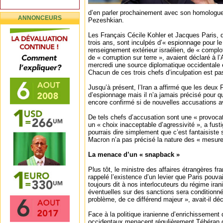
d’en parler prochainement avec son homologu
ANNONCEURS
Pezeshkian.
Les Français Cécile Kohler et Jacques Paris, 
trois ans, sont inculpés d’« espionnage pour l
renseignement extérieur israélien, de « complo
de « corruption sur terre », avaient déclaré à
mercredi une source diplomatique occidentale 
Chacun de ces trois chefs d’inculpation est pa
Jusqu’à présent, l’Iran a affirmé que les deux
d’espionnage mais il n’a jamais précisé pour q
encore confirmé si de nouvelles accusations a
De tels chefs d’accusation sont une « provocat
un « choix inacceptable d’agressivité », a fu
pourrais dire simplement que c’est fantaisiste s
Macron n’a pas précisé la nature des « mesure
La menace d’un « snapback »
Plus tôt, le ministre des affaires étrangères fr
rappelé l’existence d’un levier que Paris pouvai
toujours dit à nos interlocuteurs du régime iran
éventuelles sur des sanctions sera conditionn
problème, de ce différend majeur », avait-il déc
Face à la politique iranienne d’enrichissement
occidentaux menacent régulièrement Téhéran 