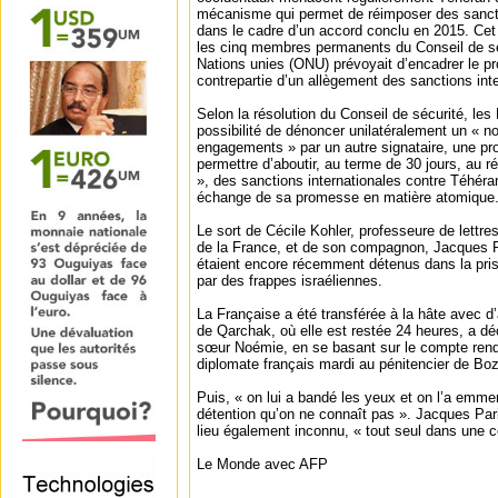
mécanisme qui permet de réimposer des sancti
dans le cadre d’un accord conclu en 2015. Ce
les cinq membres permanents du Conseil de sé
Nations unies (ONU) prévoyait d’encadrer le p
contrepartie d’un allègement des sanctions inte
Selon la résolution du Conseil de sécurité, les 
possibilité de dénoncer unilatéralement un « n
engagements » par un autre signataire, une pr
permettre d’aboutir, au terme de 30 jours, au 
», des sanctions internationales contre Téhéra
échange de sa promesse en matière atomique
Le sort de Cécile Kohler, professeure de lettres
de la France, et de son compagnon, Jacques Par
étaient encore récemment détenus dans la pris
par des frappes israéliennes.
La Française a été transférée à la hâte avec d’
de Qarchak, où elle est restée 24 heures, a dé
sœur Noémie, en se basant sur le compte rendu
diplomate français mardi au pénitencier de Bo
Puis, « on lui a bandé les yeux et on l’a emme
détention qu’on ne connaît pas ». Jacques Paris
lieu également inconnu, « tout seul dans une ce
Le Monde avec AFP