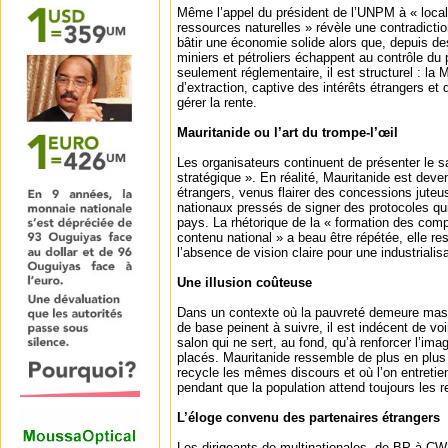
Même l’appel du président de l’UNPM à « local
ressources naturelles » révèle une contradicti
bâtir une économie solide alors que, depuis d
miniers et pétroliers échappent au contrôle du
seulement réglementaire, il est structurel : la
d’extraction, captive des intérêts étrangers et 
gérer la rente.
Mauritanide ou l’art du trompe-l’œil
Les organisateurs continuent de présenter le
stratégique ». En réalité, Mauritanide est deve
étrangers, venus flairer des concessions juteu
nationaux pressés de signer des protocoles qui
pays. La rhétorique de la « formation des com
contenu national » a beau être répétée, elle re
l’absence de vision claire pour une industrialisa
Une illusion coûteuse
Dans un contexte où la pauvreté demeure massi
de base peinent à suivre, il est indécent de voi
salon qui ne sert, au fond, qu’à renforcer l’im
placés. Mauritanide ressemble de plus en plus
recycle les mêmes discours et où l’on entretient
pendant que la population attend toujours les
L’éloge convenu des partenaires étrangers
Les dirigeants de multinationales, de BP à C