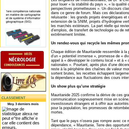
pour louer « la stabilité du pays », « la qualité 
perspectives prometteuses ». Un discours clas
dans ce genre de forum. Mais ces déclaration
reluisante : les grands projets énergétiques e
extension de la SNIM, projets d’hydrogène ver
les marchés extérieurs. La part réelle qui revi
d’emplois, de transfert de technologie ou de r
extrêmement limitée.
Un rendez-vous qui recycle les mêmes pr
Chaque édition de Mauritanide ressemble à la 
d’un « potentiel immense », promesse de « div
appel à « développer le contenu local » et à 
nationales ». Pourtant, après plus d’une décen
reste à la périphérie des chaînes de valeur mo
sortent brutes, les recettes échappent largeme
la dépendance aux fluctuations des cours inte
Un show plus qu’une stratégie
Mauritanide 2025 confirme la dérive de ces gra
CLASSEMENT
communication soigneusement mise en scène, 
investisseurs étrangers et à offrir aux autorit
Moy. 3 derniers mois
pour la population, les promesses de retombée
mortes.
Tant que le pays n’osera pas rompre avec ce m
dépendance, « Mauritanie, Terre des opportuni