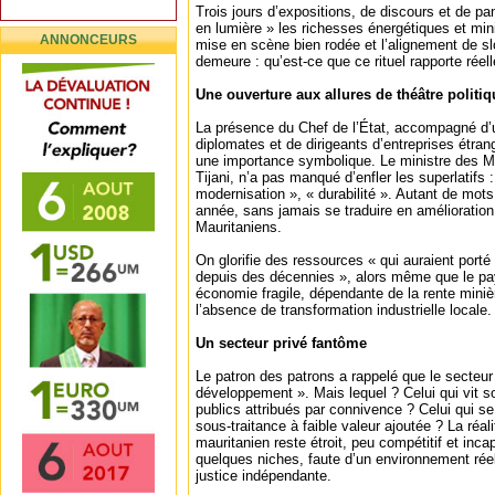
Trois jours d’expositions, de discours et de p
en lumière » les richesses énergétiques et min
ANNONCEURS
mise en scène bien rodée et l’alignement de sl
demeure : qu’est-ce que ce rituel rapporte réel
Une ouverture aux allures de théâtre politiq
La présence du Chef de l’État, accompagné d’u
diplomates et de dirigeants d’entreprises étra
une importance symbolique. Le ministre des Mi
Tijani, n’a pas manqué d’enfler les superlatif
modernisation », « durabilité ». Autant de mot
année, sans jamais se traduire en amélioration 
Mauritaniens.
On glorifie des ressources « qui auraient port
depuis des décennies », alors même que le pa
économie fragile, dépendante de la rente minièr
l’absence de transformation industrielle locale.
Un secteur privé fantôme
Le patron des patrons a rappelé que le secteur 
développement ». Mais lequel ? Celui qui vit 
publics attribués par connivence ? Celui qui se 
sous-traitance à faible valeur ajoutée ? La réal
mauritanien reste étroit, peu compétitif et inc
quelques niches, faute d’un environnement rée
justice indépendante.