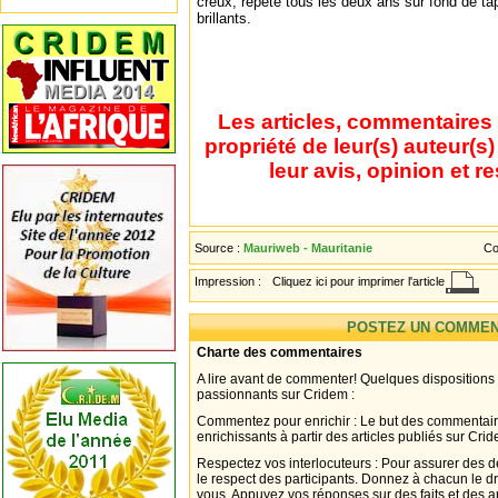
creux, répété tous les deux ans sur fond de ta
brillants.
Les articles, commentaires 
propriété de leur(s) auteur(s
leur avis, opinion et r
Source :
Mauriweb - Mauritanie
Co
Impression :
Cliquez ici pour imprimer l'article
POSTEZ UN COMMEN
Charte des commentaires
A lire avant de commenter! Quelques dispositions
passionnants sur Cridem :
Commentez pour enrichir : Le but des commentair
enrichissants à partir des articles publiés sur Cri
Respectez vos interlocuteurs : Pour assurer des d
le respect des participants. Donnez à chacun le d
vous. Appuyez vos réponses sur des faits et des 