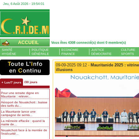
Jeu, 6 Août 2026 -
19:54:02
ACCUEIL
Vous êtes 4308 connecté(s) dont 0 membre(s)
SANTÉ
POLITIQUE
ECONOMIE
JUSTICE
CULTURE
HYGIÈNE
GÉNÉRALE
FINANCE
DÉMOCRATIE
SPORTS
09-09-2025 09:12 -
Mauritanide 2025 : vitrin
illusions
/30 jours
+ Lus/7 jours
Pour une retraite digne en
Mauritanie : relever...
Aéroport de Nouakchott : baisse
des tarifs du...
La Mauritanie lance une
campagne de semis...
La mémoire effacée : quand la
mairie de...
Nouakchott face à la montée de
l’insécurité...