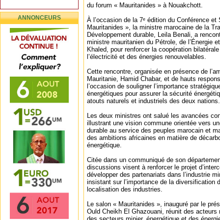
du forum « Mauritanides » à Nouakchott.
ANNONCEURS
À l’occasion de la 7ᵉ édition du Conférence et 
Mauritanides », la ministre marocaine de la Tra
Développement durable, Leila Benali, a rencont
ministre mauritanien du Pétrole, de l’Énergie
Khaled, pour renforcer la coopération bilatéra
l’électricité et des énergies renouvelables.
Cette rencontre, organisée en présence de l’
Mauritanie, Hamid Chabar, et de hauts respon
l’occasion de souligner l’importance stratégiqu
énergétiques pour assurer la sécurité énergétiq
atouts naturels et industriels des deux nations.
Les deux ministres ont salué les avancées con
illustrant une vision commune orientée vers un
durable au service des peuples marocain et m
des ambitions africaines en matière de décarbo
énergétique.
Citée dans un communiqué de son département
discussions visent à renforcer le projet d’inter
développer des partenariats dans l’industrie mi
insistant sur l’importance de la diversification
localisation des industries.
Le salon « Mauritanides », inauguré par le pr
Ould Cheikh El Ghazouani, réunit des acteurs 
des secteurs minier, énergétique et des énerg