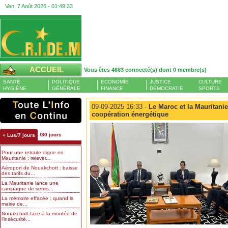
Ven, 7 Août 2026 -
01:49:34
ACCUEIL
Vous êtes 4683 connecté(s) dont 0 membre(s)
SANTÉ
POLITIQUE
ECONOMIE
JUSTICE
CULTURE
HYGIÈNE
GÉNÉRALE
FINANCE
DÉMOCRATIE
SPORTS
09-09-2025 16:33 -
Le Maroc et la Mauritanie
coopération énergétique
/30 jours
+ Lus/7 jours
Pour une retraite digne en
Mauritanie : relever...
Aéroport de Nouakchott : baisse
des tarifs du...
La Mauritanie lance une
campagne de semis...
La mémoire effacée : quand la
mairie de...
Nouakchott face à la montée de
l’insécurité...