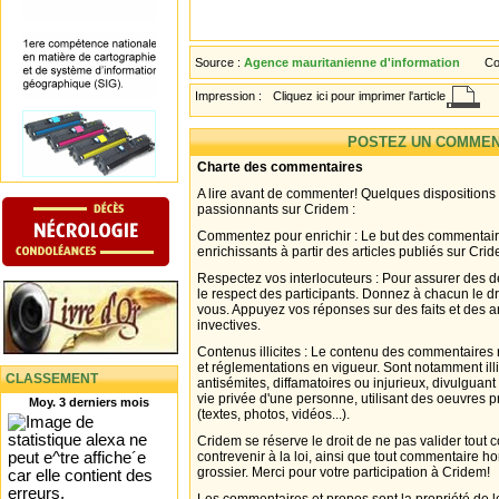
Source :
Agence mauritanienne d'information
Co
Impression :
Cliquez ici pour imprimer l'article
POSTEZ UN COMMEN
Charte des commentaires
A lire avant de commenter! Quelques dispositions
passionnants sur Cridem :
Commentez pour enrichir : Le but des commentair
enrichissants à partir des articles publiés sur Cri
Respectez vos interlocuteurs : Pour assurer des d
le respect des participants. Donnez à chacun le d
vous. Appuyez vos réponses sur des faits et des 
invectives.
Contenus illicites : Le contenu des commentaires n
et réglementations en vigueur. Sont notamment illi
CLASSEMENT
antisémites, diffamatoires ou injurieux, divulguant
vie privée d'une personne, utilisant des oeuvres p
Moy. 3 derniers mois
(textes, photos, vidéos...).
Cridem se réserve le droit de ne pas valider tout
contrevenir à la loi, ainsi que tout commentaire h
grossier. Merci pour votre participation à Cridem!