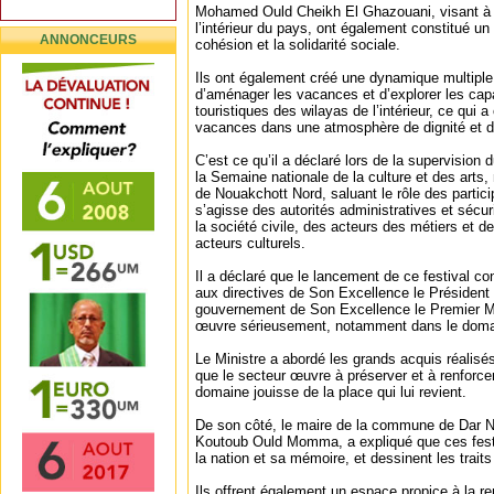
Mohamed Ould Cheikh El Ghazouani, visant à 
l’intérieur du pays, ont également constitué un 
ANNONCEURS
cohésion et la solidarité sociale.
Ils ont également créé une dynamique multiple,
d’aménager les vacances et d’explorer les capa
touristiques des wilayas de l’intérieur, ce qui a
vacances dans une atmosphère de dignité et d’e
C’est ce qu’il a déclaré lors de la supervision
la Semaine nationale de la culture et des arts, 
de Nouakchott Nord, saluant le rôle des particip
s’agisse des autorités administratives et sécur
la société civile, des acteurs des métiers et de
acteurs culturels.
Il a déclaré que le lancement de ce festival c
aux directives de Son Excellence le Président 
gouvernement de Son Excellence le Premier Mi
œuvre sérieusement, notamment dans le domai
Le Ministre a abordé les grands acquis réalis
que le secteur œuvre à préserver et à renforce
domaine jouisse de la place qui lui revient.
De son côté, le maire de la commune de Dar
Koutoub Ould Momma, a expliqué que ces festi
la nation et sa mémoire, et dessinent les traits
Ils offrent également un espace propice à la re