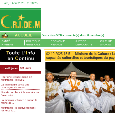
Sam, 8 Août 2026 -
11:20:26
ACCUEIL
Vous êtes 5534 connecté(s) dont 0 membre(s)
SANTÉ
POLITIQUE
ECONOMIE
JUSTICE
CULTURE
HYGIÈNE
GÉNÉRALE
FINANCE
DÉMOCRATIE
SPORTS
02-10-2025 15:51 -
Ministre de la Culture : L
capacités culturelles et touristiques du pay
/30 jours
+ Lus/7 jours
Pour une retraite digne en
Mauritanie : relever...
La Mauritanie lance une
campagne de semis...
Nouakchott face à la montée de
l’insécurité...
La mémoire effacée : quand la
mairie de...
Mauritanie : le gouvernement
renforce le...