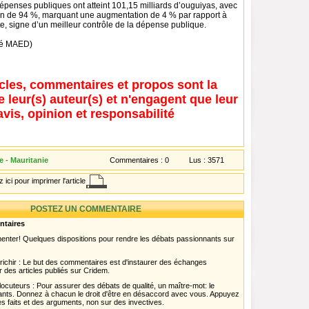
dépenses publiques ont atteint 101,15 milliards d’ouguiyas, avec
on de 94 %, marquant une augmentation de 4 % par rapport à
e, signe d’un meilleur contrôle de la dépense publique.
ué MAED)
icles, commentaires et propos sont la
e leur(s) auteur(s) et n'engagent que leur
avis, opinion et responsabilité
 - Mauritanie
Commentaires :
0
Lus :
3571
 ici pour imprimer l'article
POSTEZ UN COMMENTAIRE
ntaires
menter! Quelques dispositions pour rendre les débats passionnants sur
chir : Le but des commentaires est d'instaurer des échanges
r des articles publiés sur Cridem.
ocuteurs : Pour assurer des débats de qualité, un maître-mot: le
pants. Donnez à chacun le droit d'être en désaccord avec vous. Appuyez
s faits et des arguments, non sur des invectives.