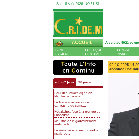
Sam, 8 Août 2026 -
09:51:24
ACCUEIL
Vous êtes 5922 conn
SANTÉ
POLITIQUE
ECONOMIE
HYGIÈNE
GÉNÉRALE
FINANCE
02-10-2025 14:30
annonce une haus
/30 jours
+ Lus/7 jours
Pour une retraite digne en
Mauritanie : relever...
La Mauritanie lance une
campagne de semis...
Nouakchott face à la montée de
l’insécurité...
Mauritanie : le gouvernement
renforce le...
La mémoire effacée : quand la
mairie de...