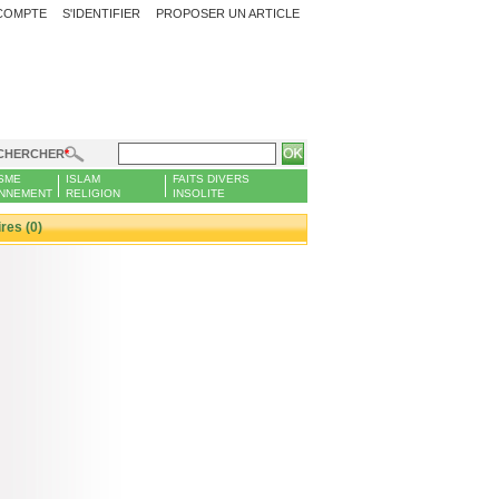
COMPTE
S'IDENTIFIER
PROPOSER UN ARTICLE
CHERCHER
SME
ISLAM
FAITS DIVERS
NNEMENT
RELIGION
INSOLITE
es (0)