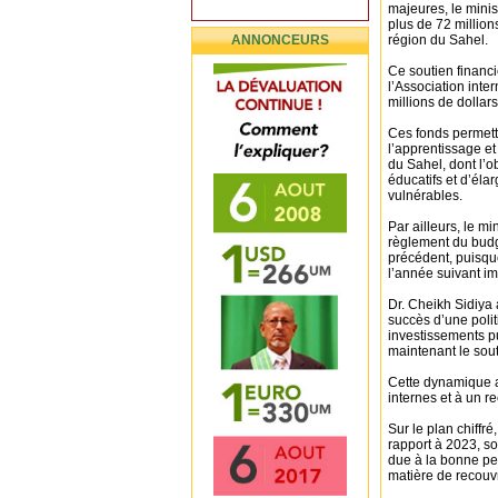
majeures, le minis
plus de 72 million
ANNONCEURS
région du Sahel.
Ce soutien financi
l’Association inte
millions de dolla
Ces fonds permettr
l’apprentissage et
du Sahel, dont l’o
éducatifs et d’éla
vulnérables.
Par ailleurs, le mi
règlement du budg
précédent, puisque
l’année suivant i
Dr. Cheikh Sidiya 
succès d’une polit
investissements pu
maintenant le sout
Cette dynamique a
internes et à un r
Sur le plan chiffr
rapport à 2023, so
due à la bonne per
matière de recouv