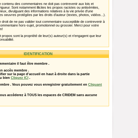
 Le contenu des commentaires ne doit pas contrevenir aux lois et
igueur. Sont notamment illicites les propos racistes ou antisémites,
rieux, divulguant des informations relatives à la vie privée d'une
es oeuvres protégées par les droits d'auteur (textes, photos, vidéos...).
 droit de ne pas valider tout commentaire susceptible de contrevenir à
ut commentaire hors-sujet, promotionnel ou grossier. Merci pour votre
m!
propos sont la propriété de leur(s) auteur(s) et n'engagent que leur
onsabilité.
IDENTIFICATION
mentaire il faut être membre .
 un accès membre .
ifier sur la page d'accueil en haut à droite dans la partie
u bien
Cliquez ICI
.
embre . Vous pouvez vous enregistrer gratuitement en
Cliquant
vous accèderez à TOUS les espaces de CRIDEM sans aucune