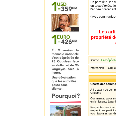
En parallèle, les 
un taux d’exécuti
l’année précédent
(avec communiq
Les art
propriété d
Source :
La Dépêche
Impression :
Cliquez
Charte des comme
A lire avant de com
Cridem :
Commentez pour enri
enrichissants à parti
Respectez vos interl
respect des partici
vos réponses sur de