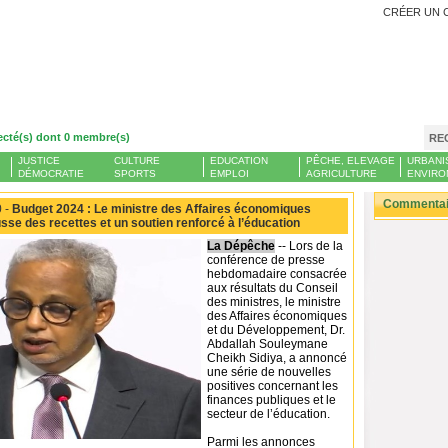
CRÉER UN 
ecté(s) dont 0 membre(s)
RE
JUSTICE
CULTURE
EDUCATION
PÊCHE, ELEVAGE
URBANI
DÉMOCRATIE
SPORTS
EMPLOI
AGRICULTURE
ENVIRO
Commentair
 -
Budget 2024 : Le ministre des Affaires économiques
se des recettes et un soutien renforcé à l’éducation
La Dépêche
-- Lors de la
conférence de presse
hebdomadaire consacrée
aux résultats du Conseil
des ministres, le ministre
des Affaires économiques
et du Développement, Dr.
Abdallah Souleymane
Cheikh Sidiya, a annoncé
une série de nouvelles
positives concernant les
finances publiques et le
secteur de l’éducation.
Parmi les annonces