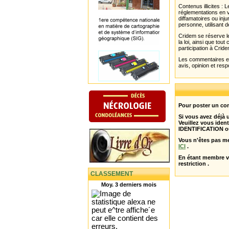
Contenus illicites :
réglementations en v
diffamatoires ou inju
personne, utilisant d
Cridem se réserve le
la loi, ainsi que to
participation à Cride
Les commentaires et 
avis, opinion et resp
Pour poster un com
Si vous avez déjà
Veuillez vous ident
IDENTIFICATION o
Vous n'êtes pas m
ICI
.
En étant membre 
restriction .
CLASSEMENT
Moy. 3 derniers mois