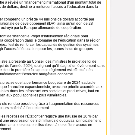
tre a révélé un financement international d’un montant total de
s de dollars, destiné à renforcer l’accès à l’éducation dans la
er comprend un prêt de 44 millions de dollars accordé par
rnationale de développement (IDA), ainsi qu’un don de 28
rs octroyé par la Banque allemande de coopération.
ont de financer le Projet d’intervention régionale pour
 la coopération dans le domaine de l’éducation dans la région
bjectif est de renforcer les capacités de gestion des systèmes
rgir l’accès à l’éducation pour les jeunes issus de groupes
nistre a présenté au Conseil des ministres le projet de loi de
et de l’année 2024, soulignant qu’il s’agit d’un événement sans
 c’est la première fois que ce règlement est effectué dès
mmédiatement l’exercice budgétaire concerné.
a précisé que la performance budgétaire de 2024 traduit le
ique financière expansionniste, avec une priorité accordée aux
blics dans les infrastructures sociales et productives, tout en
ien aux populations les plus vulnérables.
 été rendue possible grâce à l’augmentation des ressources
ecours maîtrisé à l’endettement.
é, les recettes de l’État ont enregistré une hausse de 10 % par
it une progression de 8,6 milliards d’ouguiyas, principalement
formance des recettes fiscales et à des efforts accrus en
rement.