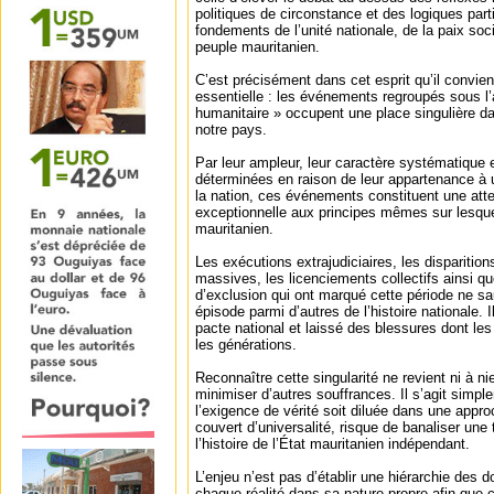
politiques de circonstance et des logiques part
fondements de l’unité nationale, de la paix soc
peuple mauritanien.
C’est précisément dans cet esprit qu’il convien
essentielle : les événements regroupés sous l’
humanitaire » occupent une place singulière da
notre pays.
Par leur ampleur, leur caractère systématique e
déterminées en raison de leur appartenance à
la nation, ces événements constituent une atte
exceptionnelle aux principes mêmes sur lesqu
mauritanien.
Les exécutions extrajudiciaires, les disparition
massives, les licenciements collectifs ainsi q
d’exclusion qui ont marqué cette période ne sau
épisode parmi d’autres de l’histoire nationale. 
pacte national et laissé des blessures dont les
les générations.
Reconnaître cette singularité ne revient ni à nie
minimiser d’autres souffrances. Il s’agit simpl
l’exigence de vérité soit diluée dans une appro
couvert d’universalité, risque de banaliser un
l’histoire de l’État mauritanien indépendant.
L’enjeu n’est pas d’établir une hiérarchie des d
chaque réalité dans sa nature propre afin que 