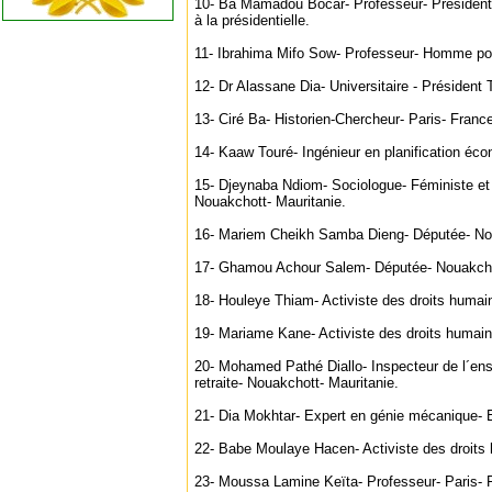
10- Ba Mamadou Bocar- Professeur- Président
à la présidentielle.
11- Ibrahima Mifo Sow- Professeur- Homme pol
12- Dr Alassane Dia- Universitaire - Présiden
13- Ciré Ba- Historien-Chercheur- Paris- Franc
14- Kaaw Touré- Ingénieur en planification é
15- Djeynaba Ndiom- Sociologue- Féministe et 
Nouakchott- Mauritanie.
16- Mariem Cheikh Samba Dieng- Députée- Nou
17- Ghamou Achour Salem- Députée- Nouakcho
18- Houleye Thiam- Activiste des droits hum
19- Mariame Kane- Activiste des droits humain
20- Mohamed Pathé Diallo- Inspecteur de l´e
retraite- Nouakchott- Mauritanie.
21- Dia Mokhtar- Expert en génie mécanique-
22- Babe Moulaye Hacen- Activiste des droits
23- Moussa Lamine Keïta- Professeur- Paris- 