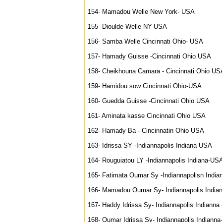
154- Mamadou Welle New York- USA
155- Dioulde Welle NY-USA
156- Samba Welle Cincinnati Ohio- USA
157- Hamady Guisse -Cincinnati Ohio USA
158- Cheikhouna Camara - Cincinnati Ohio US
159- Hamidou sow Cincinnati Ohio-USA
160- Guedda Guisse -Cincinnati Ohio USA
161- Aminata kasse Cincinnati Ohio USA
162- Hamady Ba - Cincinnatin Ohio USA
163- Idrissa SY -Indiannapolis Indiana USA
164- Rouguiatou LY -Indiannapolis Indiana-US
165- Fatimata Oumar Sy -Indiannapolisn India
166- Mamadou Oumar Sy- Indiannapolis India
167- Haddy Idrissa Sy- Indiannapolis Indianna
168- Oumar Idrissa Sy- Indiannapolis Indiann