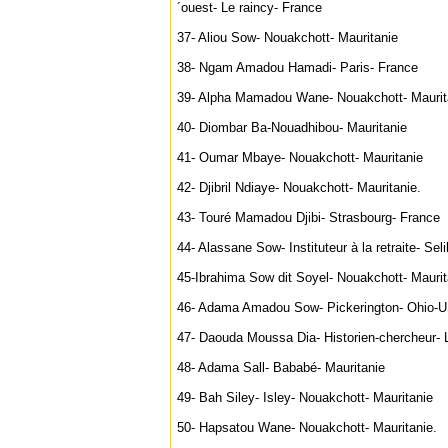
´ouest- Le raincy- France
37- Aliou Sow- Nouakchott- Mauritanie
38- Ngam Amadou Hamadi- Paris- France
39- Alpha Mamadou Wane- Nouakchott- Maurit
40- Diombar Ba-Nouadhibou- Mauritanie
41- Oumar Mbaye- Nouakchott- Mauritanie
42- Djibril Ndiaye- Nouakchott- Mauritanie.
43- Touré Mamadou Djibi- Strasbourg- France
44- Alassane Sow- Instituteur à la retraite- Sel
45-Ibrahima Sow dit Soyel- Nouakchott- Maurit
46- Adama Amadou Sow- Pickerington- Ohio-
47- Daouda Moussa Dia- Historien-chercheur- 
48- Adama Sall- Bababé- Mauritanie
49- Bah Siley- Isley- Nouakchott- Mauritanie
50- Hapsatou Wane- Nouakchott- Mauritanie.