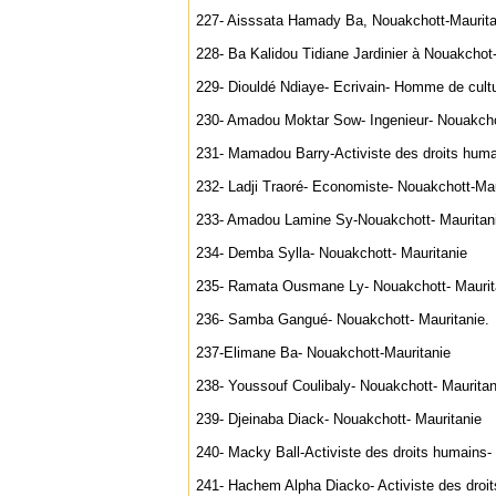
227- Aisssata Hamady Ba, Nouakchott-Maurita
228- Ba Kalidou Tidiane Jardinier à Nouakchot
229- Diouldé Ndiaye- Ecrivain- Homme de cult
230- Amadou Moktar Sow- Ingenieur- Nouakcho
231- Mamadou Barry-Activiste des droits huma
232- Ladji Traoré- Economiste- Nouakchott-Mau
233- Amadou Lamine Sy-Nouakchott- Mauritan
234- Demba Sylla- Nouakchott- Mauritanie
235- Ramata Ousmane Ly- Nouakchott- Maurit
236- Samba Gangué- Nouakchott- Mauritanie.
237-Elimane Ba- Nouakchott-Mauritanie
238- Youssouf Coulibaly- Nouakchott- Mauritan
239- Djeinaba Diack- Nouakchott- Mauritanie
240- Macky Ball-Activiste des droits humains-
241- Hachem Alpha Diacko- Activiste des droi