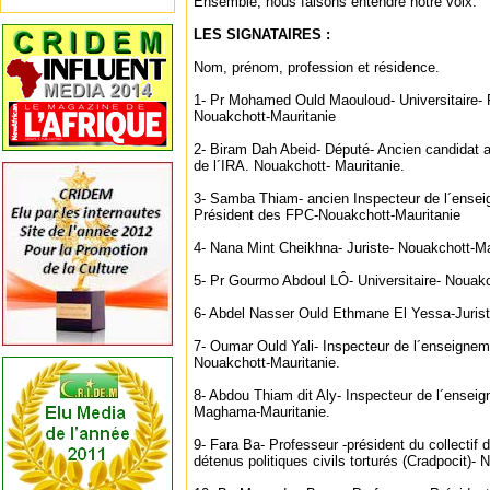
Ensemble, nous faisons entendre notre voix.
LES SIGNATAIRES :
Nom, prénom, profession et résidence.
1- Pr Mohamed Ould Maouloud- Universitaire- 
Nouakchott-Mauritanie
2- Biram Dah Abeid- Député- Ancien candidat a 
de l´IRA. Nouakchott- Mauritanie.
3- Samba Thiam- ancien Inspecteur de l´ense
Président des FPC-Nouakchott-Mauritanie
4- Nana Mint Cheikhna- Juriste- Nouakchott-Ma
5- Pr Gourmo Abdoul LÔ- Universitaire- Nouakc
6- Abdel Nasser Ould Ethmane El Yessa-Jurist
7- Oumar Ould Yali- Inspecteur de l´enseigne
Nouakchott-Mauritanie.
8- Abdou Thiam dit Aly- Inspecteur de l´ensei
Maghama-Mauritanie.
9- Fara Ba- Professeur -président du collectif
détenus politiques civils torturés (Cradpocit)- 