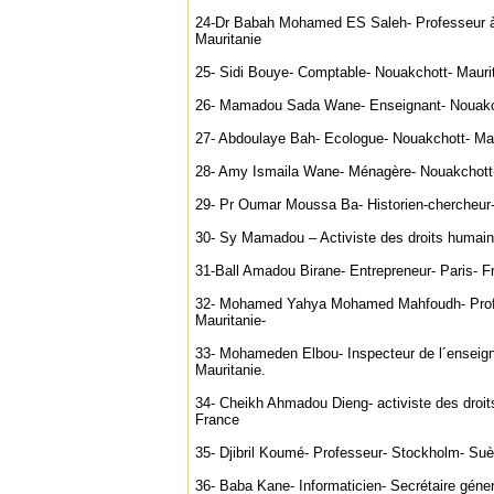
24-Dr Babah Mohamed ES Saleh- Professeur à 
Mauritanie
25- Sidi Bouye- Comptable- Nouakchott- Maurit
26- Mamadou Sada Wane- Enseignant- Nouakch
27- Abdoulaye Bah- Ecologue- Nouakchott- Mau
28- Amy Ismaila Wane- Ménagère- Nouakchott-
29- Pr Oumar Moussa Ba- Historien-chercheur
30- Sy Mamadou – Activiste des droits humain
31-Ball Amadou Birane- Entrepreneur- Paris- F
32- Mohamed Yahya Mohamed Mahfoudh- Prof
Mauritanie-
33- Mohameden Elbou- Inspecteur de l´enseig
Mauritanie.
34- Cheikh Ahmadou Dieng- activiste des droits
France
35- Djibril Koumé- Professeur- Stockholm- Suè
36- Baba Kane- Informaticien- Secrétaire géne