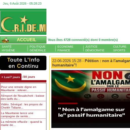
Jeu, 6 Août 2026 -
05:28:24
ACCUEIL
Vous êtes 4728 connecté(s) dont 0 membre(s)
SANTÉ
POLITIQUE
ECONOMIE
JUSTICE
CULTURE
HYGIÈNE
GÉNÉRALE
FINANCE
DÉMOCRATIE
SPORTS
22-06-2026 15:28 -
Pétition : non à l'amalga
humanitaire"!
/30 jours
+ Lus/7 jours
Pour une retraite digne en
Mauritanie : relever...
Aéroport de Nouakchott : baisse
des tarifs du...
Vidéo. Sénégal : les propos de
Cheikh Tidiane...
La Mauritanie lance une
campagne de semis...
La mémoire effacée : quand la
mairie de...