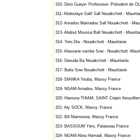
310- Doro Gueye- Professeur- Président de OL
311- Abdoulaye Salif Sall Nouakchott - Maurita
312- Amadou Mamadou Sall Nouakchott - Maur
313- Abdoul Moussa Ball Nouakchott - Maurita
314- Yero Dia - Nouakchott - Mauritanie
315- Alassane samba Sow - Nouakchott -Mauri
316- Daouda Ba Nouakchott - Mauritanie
317- Baila Sow Nouakchott - Mauritanie
318- DIANKA Youba, Massy France
319- NGAM Amadou, Massy France
320- Harouna THIAM, SAINT Crépin Ibouvillier
321- Aly SOCK, Massy, France
322- BA Maimouna, Massy France
323- BASSOUM Yéro, Palaiseau France
324- NGAM Abou Hamadi, Massy France