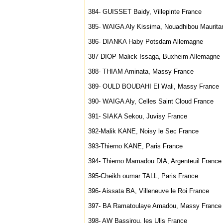
384- GUISSET Baidy, Villepinte France
385- WAIGA Aly Kissima, Nouadhibou Maurita
386- DIANKA Haby Potsdam Allemagne
387-DIOP Malick Issaga, Buxheim Allemagne
388- THIAM Aminata, Massy France
389- OULD BOUDAHI El Wali, Massy France
390- WAIGA Aly, Celles Saint Cloud France
391- SIAKA Sekou, Juvisy France
392-Malik KANE, Noisy le Sec France
393-Thierno KANE, Paris France
394- Thierno Mamadou DIA, Argenteuil France
395-Cheikh oumar TALL, Paris France
396- Aissata BA, Villeneuve le Roi France
397- BA Ramatoulaye Amadou, Massy France
398- AW Bassirou, les Ulis France