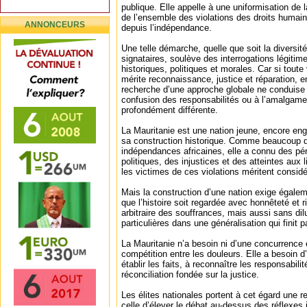
publique. Elle appelle à une uniformisation de l
de l’ensemble des violations des droits humai
ANNONCEURS
depuis l’indépendance.
Une telle démarche, quelle que soit la diversi
signataires, soulève des interrogations légitim
historiques, politiques et morales. Car si toute
mérite reconnaissance, justice et réparation, en
recherche d’une approche globale ne conduise à
confusion des responsabilités ou à l’amalgame 
profondément différente.
La Mauritanie est une nation jeune, encore eng
sa construction historique. Comme beaucoup d
indépendances africaines, elle a connu des pé
politiques, des injustices et des atteintes aux
les victimes de ces violations méritent considér
Mais la construction d’une nation exige égalemen
que l’histoire soit regardée avec honnêteté et r
arbitraire des souffrances, mais aussi sans dil
particulières dans une généralisation qui finit pa
La Mauritanie n’a besoin ni d’une concurrence 
compétition entre les douleurs. Elle a besoin d’u
établir les faits, à reconnaître les responsabili
réconciliation fondée sur la justice.
Les élites nationales portent à cet égard une re
celle d’élever le débat au-dessus des réflexes i