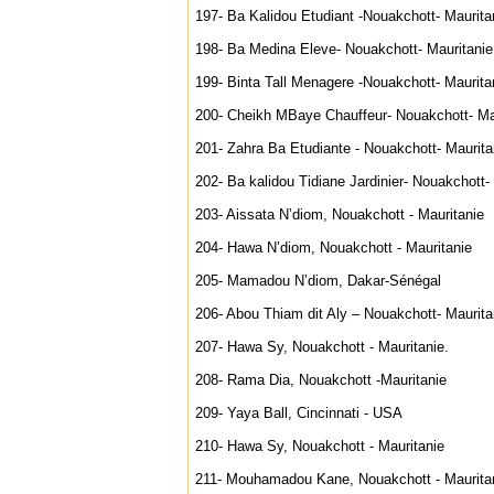
197- Ba Kalidou Etudiant -Nouakchott- Maurita
198- Ba Medina Eleve- Nouakchott- Mauritanie
199- Binta Tall Menagere -Nouakchott- Maurita
200- Cheikh MBaye Chauffeur- Nouakchott- Ma
201- Zahra Ba Etudiante - Nouakchott- Maurita
202- Ba kalidou Tidiane Jardinier- Nouakchott-
203- Aissata N’diom, Nouakchott - Mauritanie
204- Hawa N’diom, Nouakchott - Mauritanie
205- Mamadou N’diom, Dakar-Sénégal
206- Abou Thiam dit Aly – Nouakchott- Maurita
207- Hawa Sy, Nouakchott - Mauritanie.
208- Rama Dia, Nouakchott -Mauritanie
209- Yaya Ball, Cincinnati - USA
210- Hawa Sy, Nouakchott - Mauritanie
211- Mouhamadou Kane, Nouakchott - Maurita