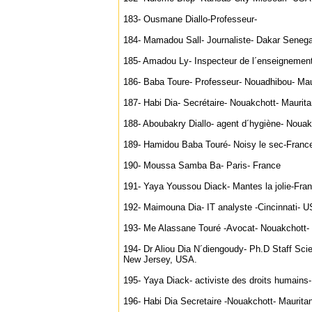
183- Ousmane Diallo-Professeur-
184- Mamadou Sall- Journaliste- Dakar Senega
185- Amadou Ly- Inspecteur de l´enseignement
186- Baba Toure- Professeur- Nouadhibou- Mau
187- Habi Dia- Secrétaire- Nouakchott- Maurita
188- Aboubakry Diallo- agent d´hygiène- Nouak
189- Hamidou Baba Touré- Noisy le sec-Franc
190- Moussa Samba Ba- Paris- France
191- Yaya Youssou Diack- Mantes la jolie-Fra
192- Maimouna Dia- IT analyste -Cincinnati- 
193- Me Alassane Touré -Avocat- Nouakchott- 
194- Dr Aliou Dia N´diengoudy- Ph.D Staff Scie
New Jersey, USA.
195- Yaya Diack- activiste des droits humains
196- Habi Dia Secretaire -Nouakchott- Maurita