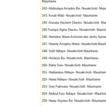
Mauritanie
242- Abdoulaye Amadou Ba- Nouakchott- Mauri
243- Koudi Watt- Nouakchott- Mauritanie
244- Aissata Hachem Diacko- Nouakchott- Maur
245-Toulaye Alpha Diacko- Nouakchott- Maurit
246- Hamidou Wane-Activiste des droits humai
247- Hawoly Amadou Wane- Nouakchott-Mauri
248- Salif Ndiaye- Nouakchott-Mauritanie
249- Houleye Ba- Nouakchott- Mauritanie.
250- Baba Sow- Nouakchott- Mauritanie
251- Hadiaratou Ndiaye- Nouakchott- Mauritani
252- Hawa Ndiaye- Nouakchott- Mauritanie
253- Sow Fatimata- Nouakchott- Mauritanie
254- Abdoul Aziz Ndiaye- Nouakchott- Mauritan
255- Hawa Seydou Ba- Nouakchott- Mauritanie