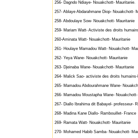
256- Dagndo Ndiaye- Nouakchott- Mauritanie.
257- Ablaye Abdarahmane Diop- Nouakchott- M
258- Abdoulaye Sow- Nouakchott- Mauritanie
259- Mariam Watt- Activiste des droits humain
260-Aminata Watt- Nouakchott- Mauritanie
261- Houlaye Mamadou Watt- Nouakchott- Maur
262- Yeya Wane- Nouakchott- Mauritanie
263- Djeinaba Wane- Nouakchott- Mauritanie
264- Malick Sao- activiste des droits humains
265- Mamadou Abdourahmane Wane- Nouakchot
266- Mamadou Moustapha Wane- Nouakchott- 
267- Diallo Ibrahima dit Babayel- professeur- 
268- Madina Kane Diallo- Rambouillet- France
269- Ramata Watt- Nouakchott- Mauritanie
270- Mohamed Habib Samba- Nouakchott- Maur