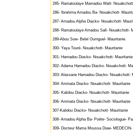
285- Ramatoulaye Mamadou Watt- Nouakchott-
286- Ibrahima Amadou Ba- Nouakchott- Maurit
287- Amadou Alpha Diacko- Nouakchott- Mauri
288- Ramatoulaye Amadou Sall- Nouakchott- M
289-Abou Sow- Belel Ournguel- Mauritanie.
300- Yaya Touré- Nouakchott- Mauritanie
301- Hamadou Diacko- Nouakchott- Mauritanie
302- Adama Hamadou Diacko- Nouakchott- Mau
303- Alassane Hamadou Diacko- Nouakchott- M
304- Aminata Diacko- Nouakchott- Mauritanie
305- Kalidou Diacko- Nouakchott- Mauritanie
306- Aminata Diacko- Nouakchott- Mauritanie
307-Kalidou Diacko- Nouakchott- Mauritanie
308- Amadou Alpha Ba- Poète- Sociologue- Par
309- Docteur Mama Moussa Diaw- MEDECIN- Éc