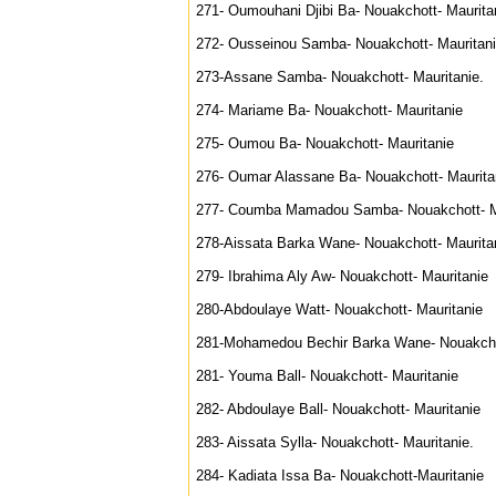
271- Oumouhani Djibi Ba- Nouakchott- Maurita
272- Ousseinou Samba- Nouakchott- Mauritan
273-Assane Samba- Nouakchott- Mauritanie.
274- Mariame Ba- Nouakchott- Mauritanie
275- Oumou Ba- Nouakchott- Mauritanie
276- Oumar Alassane Ba- Nouakchott- Maurita
277- Coumba Mamadou Samba- Nouakchott- M
278-Aissata Barka Wane- Nouakchott- Maurita
279- Ibrahima Aly Aw- Nouakchott- Mauritanie
280-Abdoulaye Watt- Nouakchott- Mauritanie
281-Mohamedou Bechir Barka Wane- Nouakchot
281- Youma Ball- Nouakchott- Mauritanie
282- Abdoulaye Ball- Nouakchott- Mauritanie
283- Aissata Sylla- Nouakchott- Mauritanie.
284- Kadiata Issa Ba- Nouakchott-Mauritanie