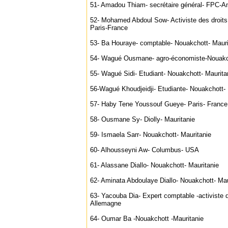
51- Amadou Thiam- secrétaire général- FPC-A
52- Mohamed Abdoul Sow- Activiste des droit
Paris-France
53- Ba Houraye- comptable- Nouakchott- Mauri
54- Wagué Ousmane- agro-économiste-Nouakch
55- Wagué Sidi- Etudiant- Nouakchott- Maurita
56-Wagué Khoudjeidji- Etudiante- Nouakchott- 
57- Haby Tene Youssouf Gueye- Paris- France
58- Ousmane Sy- Diolly- Mauritanie
59- Ismaela Sarr- Nouakchott- Mauritanie
60- Alhousseyni Aw- Columbus- USA
61- Alassane Diallo- Nouakchott- Mauritanie
62- Aminata Abdoulaye Diallo- Nouakchott- Mau
63- Yacouba Dia- Expert comptable -activiste 
Allemagne
64- Oumar Ba -Nouakchott -Mauritanie