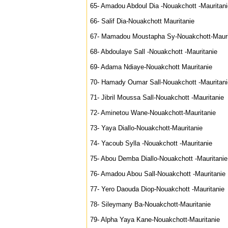
65- Amadou Abdoul Dia -Nouakchott -Mauritani
66- Salif Dia-Nouakchott Mauritanie
67- Mamadou Moustapha Sy-Nouakchott-Mauri
68- Abdoulaye Sall -Nouakchott -Mauritanie
69- Adama Ndiaye-Nouakchott Mauritanie
70- Hamady Oumar Sall-Nouakchott -Mauritani
71- Jibril Moussa Sall-Nouakchott -Mauritanie
72- Aminetou Wane-Nouakchott-Mauritanie
73- Yaya Diallo-Nouakchott-Mauritanie
74- Yacoub Sylla -Nouakchott -Mauritanie
75- Abou Demba Diallo-Nouakchott -Mauritanie
76- Amadou Abou Sall-Nouakchott -Mauritanie
77- Yero Daouda Diop-Nouakchott -Mauritanie
78- Sileymany Ba-Nouakchott-Mauritanie
79- Alpha Yaya Kane-Nouakchott-Mauritanie