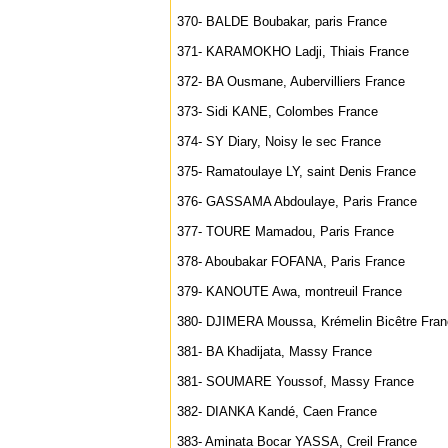
370- BALDE Boubakar, paris France
371- KARAMOKHO Ladji, Thiais France
372- BA Ousmane, Aubervilliers France
373- Sidi KANE, Colombes France
374- SY Diary, Noisy le sec France
375- Ramatoulaye LY, saint Denis France
376- GASSAMA Abdoulaye, Paris France
377- TOURE Mamadou, Paris France
378- Aboubakar FOFANA, Paris France
379- KANOUTE Awa, montreuil France
380- DJIMERA Moussa, Krémelin Bicêtre Fra
381- BA Khadijata, Massy France
381- SOUMARE Youssof, Massy France
382- DIANKA Kandé, Caen France
383- Aminata Bocar YASSA, Creil France