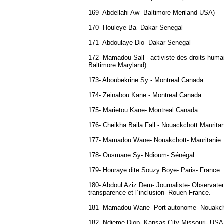
169- Abdellahi Aw- Baltimore Meriland-USA)
170- Houleye Ba- Dakar Senegal
171- Abdoulaye Dio- Dakar Senegal
172- Mamadou Sall - activiste des droits hum
Baltimore Maryland)
173- Aboubekrine Sy - Montreal Canada
174- Zeinabou Kane - Montreal Canada
175- Marietou Kane- Montreal Canada
176- Cheikha Baila Fall - Nouackchott Maurita
177- Mamadou Wane- Nouakchott- Mauritanie.
178- Ousmane Sy- Ndioum- Sénégal
179- Houraye dite Souzy Boye- Paris- France
180- Abdoul Aziz Dem- Journaliste- Observateu
transparence et l´inclusion- Rouen-France.
181- Mamadou Wane- Port autonome- Nouakcho
182- Ndieme Diop- Kansas City Missouri- USA