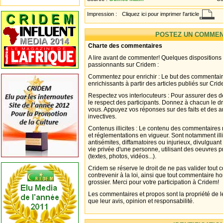
Impression :
Cliquez ici pour imprimer l'article
POSTEZ UN COMMEN
Charte des commentaires
A lire avant de commenter! Quelques dispositions
passionnants sur Cridem :
Commentez pour enrichir : Le but des commentair
enrichissants à partir des articles publiés sur Cri
Respectez vos interlocuteurs : Pour assurer des d
le respect des participants. Donnez à chacun le d
vous. Appuyez vos réponses sur des faits et des 
invectives.
Contenus illicites : Le contenu des commentaires n
et réglementations en vigueur. Sont notamment illi
antisémites, diffamatoires ou injurieux, divulguant
vie privée d'une personne, utilisant des oeuvres p
(textes, photos, vidéos...).
Cridem se réserve le droit de ne pas valider tout
contrevenir à la loi, ainsi que tout commentaire h
grossier. Merci pour votre participation à Cridem!
Les commentaires et propos sont la propriété de l
que leur avis, opinion et responsabilité.