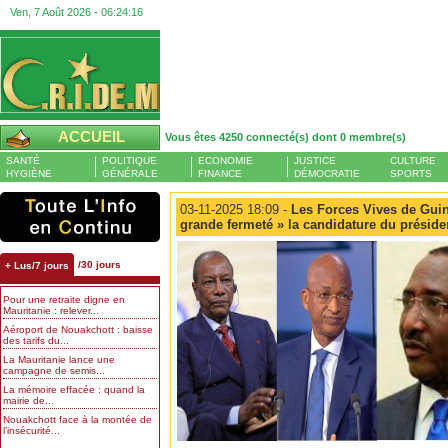
Ven, 7 Août 2026 -
06:24:16
ACCUEIL
Vous êtes 4250 connecté(s) dont 0 membre(s)
SANTÉ
POLITIQUE
ECONOMIE
JUSTICE
CULTURE
HYGIÈNE
GÉNÉRALE
FINANCE
DÉMOCRATIE
SPORTS
03-11-2025 18:09 -
Les Forces Vives de Guiné
grande fermeté » la candidature du prési
/30 jours
+ Lus/7 jours
Pour une retraite digne en
Mauritanie : relever...
Aéroport de Nouakchott : baisse
des tarifs du...
La Mauritanie lance une
campagne de semis...
La mémoire effacée : quand la
mairie de...
Nouakchott face à la montée de
l’insécurité...