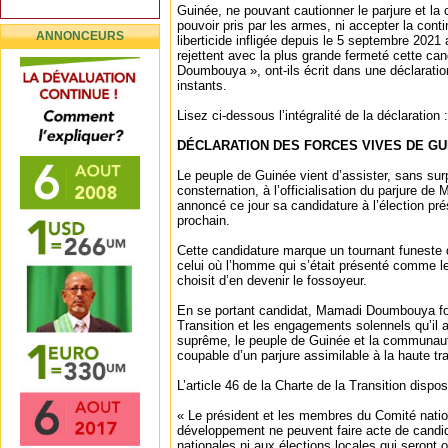
Guinée, ne pouvant cautionner le parjure et la c
pouvoir pris par les armes, ni accepter la con
ANNONCEURS
liberticide infligée depuis le 5 septembre 2021
rejettent avec la plus grande fermeté cette c
Doumbouya », ont-ils écrit dans une déclaration
instants.
Lisez ci-dessous l’intégralité de la déclaration :
DÉCLARATION DES FORCES VIVES DE GUI
Le peuple de Guinée vient d’assister, sans su
consternation, à l’officialisation du parjure 
annoncé ce jour sa candidature à l’élection pr
prochain.
Cette candidature marque un tournant funeste d
celui où l’homme qui s’était présenté comme le
choisit d’en devenir le fossoyeur.
En se portant candidat, Mamadi Doumbouya fou
Transition et les engagements solennels qu’il a
suprême, le peuple de Guinée et la communauté
coupable d’un parjure assimilable à la haute tr
L’article 46 de la Charte de la Transition disp
« Le président et les membres du Comité nati
développement ne peuvent faire acte de candid
nationales ni aux élections locales qui seront 