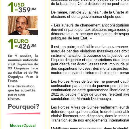
de la transition. Cette disposition ne peut fair
De même, l’article 25, alinéa 4, de la Charte a
élections et de la gouvernance stipule que :
« Les auteurs de changement anticonstitution
doivent ni participer aux élections organisées po
démocratique, ni occuper des postes de respons
politiques de leur État. »
Il est, en outre, indéniable que la gouverna
marquée par des violations massives des droi
instrumentalisation à outrance de la justice, 
l’équipe dirigeante et des restrictions drastiqu
peut citer à cet égard l’assassinat impuni de 
des disparitions forcées, des morts suspectes
nocturnes suivis de tortures de plusieurs person
Les Forces Vives de Guinée, ne pouvant caution
confiscation par la junte du pouvoir pris par le
continuation de cette gouvernance liberticide i
2021 au peuple martyr de Guinée, rejettent ave
candidature de Mamadi Doumbouya.
Les Forces Vives de Guinée réaffirment leur dé
défendre, quoi qu’il en coûte, le droit inaliéna
choisir librement ses dirigeants, dans le strict
Transition et de nos engagements internationa
Mobilisons-nous massivement, dans la dignité e