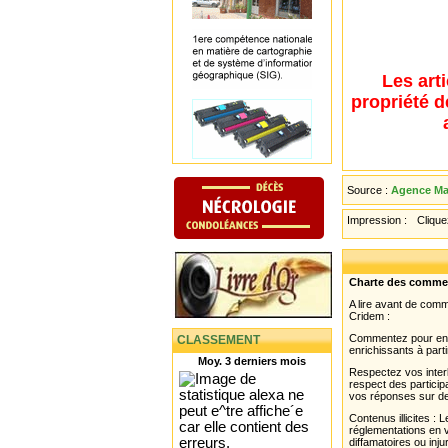
Les art
propriété d
Source :
Agence Mau
Impression :
Cliquez
Charte des comme
A lire avant de com
Cridem :
Commentez pour enri
CLASSEMENT
enrichissants à parti
Moy. 3 derniers mois
Respectez vos interl
respect des partici
vos réponses sur de
Contenus illicites :
réglementations en v
diffamatoires ou inju