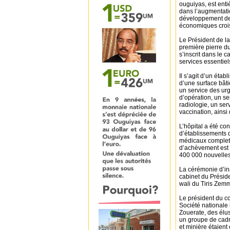
ouguiyas, est ent
dans l’augmentati
développement des 
économiques croi
Le Président de l
première pierre du
s’inscrit dans le 
services essentie
Il s’agit d’un éta
d’une surface bâti
un service des urg
d’opération, un se
radiologie, un ser
vaccination, ainsi
L’hôpital a été c
d’établissements d
médicaux complets
d’achèvement est e
400 000 nouvelles
La cérémonie d’in
cabinet du Préside
wali du Tiris Zem
Le président du co
Société nationale 
Zouerate, des élus
un groupe de cadre
et minière étaient