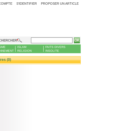
COMPTE
S'IDENTIFIER
PROPOSER UN ARTICLE
CHERCHER
SME
ISLAM
FAITS DIVERS
NNEMENT
RELIGION
INSOLITE
es (0)