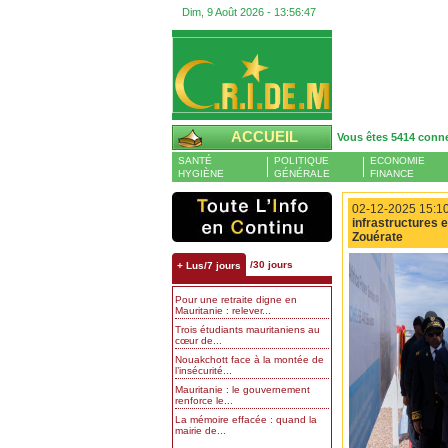
Dim, 9 Août 2026 -
13:56:48
ACCUEIL
Vous êtes 5414 conn
SANTÉ
POLITIQUE
ECONOMIE
HYGIÈNE
GÉNÉRALE
FINANCE
02-12-2025 15:10
infrastructures 
Zouérate
/30 jours
+ Lus/7 jours
Pour une retraite digne en
Mauritanie : relever...
Trois étudiants mauritaniens au
cœur de...
Nouakchott face à la montée de
l’insécurité...
Mauritanie : le gouvernement
renforce le...
La mémoire effacée : quand la
mairie de...