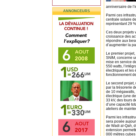
anniversaire de l
ANNONCEURS
Parmi ces infrastr
centrale solaire 
représentant 29 %
Ces deux projets vi
croissance des act
répondre aux beso
d’augmenter la pa
Le premier projet,
SNIM, concerne une
mise en service d
550 watts, l’intég
électriques et les
fonctionnement de 
Le second projet, 
par la trésorerie 
de 10 mégawatts, t
électrique (une de
33 kV, des tours d
d’une capacité tot
ateliers de maint
Parmi les infrastr
sera posée aujour
de Wadi al-Qah, d
extension permett
000 mètres cubes p