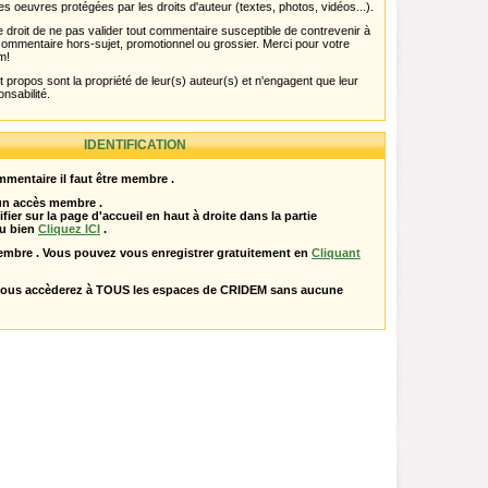
es oeuvres protégées par les droits d'auteur (textes, photos, vidéos...).
 droit de ne pas valider tout commentaire susceptible de contrevenir à
ut commentaire hors-sujet, promotionnel ou grossier. Merci pour votre
m!
propos sont la propriété de leur(s) auteur(s) et n'engagent que leur
onsabilité.
IDENTIFICATION
mentaire il faut être membre .
 un accès membre .
ifier sur la page d'accueil en haut à droite dans la partie
u bien
Cliquez ICI
.
embre . Vous pouvez vous enregistrer gratuitement en
Cliquant
vous accèderez à TOUS les espaces de CRIDEM sans aucune