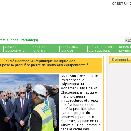
CRÉER UN 
ecté(s) dont 0 membre(s)
RE
JUSTICE
CULTURE
EDUCATION
PÊCHE, ELEVAGE
URBANI
DÉMOCRATIE
SPORTS
EMPLOI
AGRICULTURE
ENVIRO
Commentair
 -
Le Président de la République inaugure des
et pose la première pierre de nouveaux équipements à
AMI - Son Excellence le
Président de la
République, M.
Mohamed Ould Cheikh El
Ghazouani, a inauguré
mardi plusieurs
infrastructures et projets
de développement et
posé la première pierre
d’autres projets de
services importants à
Zouérate, capitale de la
wilaya du Tiris-Zemmour,
dans le cadre des