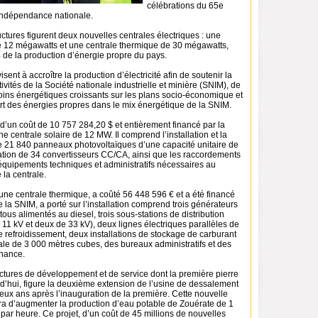
célébrations du 65e
’indépendance nationale.
uctures figurent deux nouvelles centrales électriques : une
de 12 mégawatts et une centrale thermique de 30 mégawatts,
 de la production d’énergie propre du pays.
sent à accroître la production d’électricité afin de soutenir la
ivités de la Société nationale industrielle et minière (SNIM), de
ins énergétiques croissants sur les plans socio-économique et
rt des énergies propres dans le mix énergétique de la SNIM.
 d’un coût de 10 757 284,20 $ et entièrement financé par la
 centrale solaire de 12 MW. Il comprend l’installation et la
e 21 840 panneaux photovoltaïques d’une capacité unitaire de
ration de 34 convertisseurs CC/CA, ainsi que les raccordements
 équipements techniques et administratifs nécessaires au
la centrale.
une centrale thermique, a coûté 56 448 596 € et a été financé
de la SNIM, a porté sur l’installation comprend trois générateurs
ous alimentés au diesel, trois sous-stations de distribution
 11 kV et deux de 33 kV), deux lignes électriques parallèles de
e refroidissement, deux installations de stockage de carburant
ale de 3 000 mètres cubes, des bureaux administratifs et des
enance.
uctures de développement et de service dont la première pierre
d’hui, figure la deuxième extension de l’usine de dessalement
eux ans après l’inauguration de la première. Cette nouvelle
ra d’augmenter la production d’eau potable de Zouérate de 1
ar heure. Ce projet, d’un coût de 45 millions de nouvelles