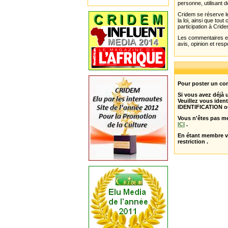
personne, utilisant d
Cridem se réserve le
la loi, ainsi que to
participation à Cride
Les commentaires et 
avis, opinion et resp
Pour poster un com
Si vous avez déjà
Veuillez vous ident
IDENTIFICATION o
Vous n'êtes pas m
ICI
.
En étant membre 
restriction .