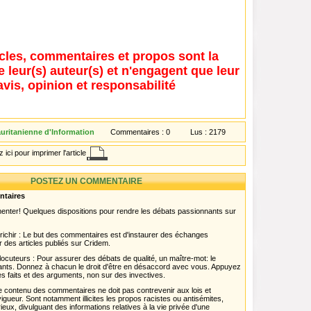
icles, commentaires et propos sont la
e leur(s) auteur(s) et n'engagent que leur
avis, opinion et responsabilité
ritanienne d'Information
Commentaires :
0
Lus :
2179
 ici pour imprimer l'article
POSTEZ UN COMMENTAIRE
ntaires
menter! Quelques dispositions pour rendre les débats passionnants sur
chir : Le but des commentaires est d'instaurer des échanges
r des articles publiés sur Cridem.
ocuteurs : Pour assurer des débats de qualité, un maître-mot: le
pants. Donnez à chacun le droit d'être en désaccord avec vous. Appuyez
s faits et des arguments, non sur des invectives.
 Le contenu des commentaires ne doit pas contrevenir aux lois et
igueur. Sont notamment illicites les propos racistes ou antisémites,
rieux, divulguant des informations relatives à la vie privée d'une