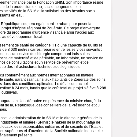
ièrement financé par la Fondation SNIM. Son importance réside
on de la production d’eau, l’accompagnement du
activités de la SNIM et la satisfaction des besoins socio-
ssants en eau.
a République coupera également le ruban pour poser la
 projet d’hôpital régional de Zouérate. Ce projet d’envergure
cadre du programme d’urgence visant à élargir l’accès aux
ls au développement local.
blissement de santé de catégorie H1 d’une capacité de 80 lits et
e de 8 630 mètres carrés, répartie entre les services suivants :
ences, un service de chirurgie comprenant trois salles
rvice de maternité et de pédiatrie, un laboratoire, un service de
vice de consultations et un service de prévention et de
 que des infrastructures techniques et logistiques.
onçu conformément aux normes internationales en matière
e santé, garantissant ainsi aux habitants de Zouérate des soins
 dans des conditions optimales. Le délai contractuel
stimé à 24 mois, tandis que le coût total du projet s’élève à 288
 ouguiyas.
auguration s’est déroulée en présence du ministre chargé du
nt de la, République, des conseillers de la Présidence et du
mour.
nseil d’administration de la SNIM et le directeur général de la
industrielle et minière (SNIM) ; le hakem de la moughataa de
 locaux, des responsables militaires et de sécurité de l’État, et
s supérieurs et d’ouvriers de la Société nationale industrielle
 également présents.