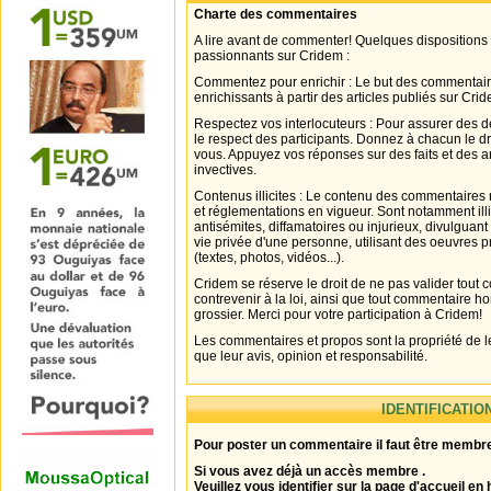
Charte des commentaires
A lire avant de commenter! Quelques dispositions
passionnants sur Cridem :
Commentez pour enrichir : Le but des commentair
enrichissants à partir des articles publiés sur Cri
Respectez vos interlocuteurs : Pour assurer des d
le respect des participants. Donnez à chacun le d
vous. Appuyez vos réponses sur des faits et des 
invectives.
Contenus illicites : Le contenu des commentaires n
et réglementations en vigueur. Sont notamment illi
antisémites, diffamatoires ou injurieux, divulguant
vie privée d'une personne, utilisant des oeuvres p
(textes, photos, vidéos...).
Cridem se réserve le droit de ne pas valider tout
contrevenir à la loi, ainsi que tout commentaire h
grossier. Merci pour votre participation à Cridem!
Les commentaires et propos sont la propriété de l
que leur avis, opinion et responsabilité.
IDENTIFICATIO
Pour poster un commentaire il faut être membre
Si vous avez déjà un accès membre .
Veuillez vous identifier sur la page d'accueil en 