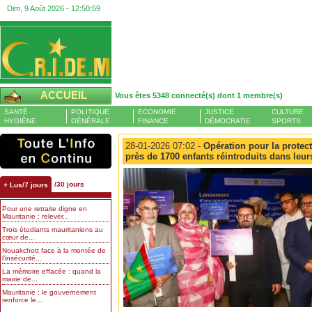
Dim, 9 Août 2026 -
12:51:00
ACCUEIL
Vous êtes 5348 connecté(s) dont 1 membre(s)
SANTÉ
POLITIQUE
ECONOMIE
JUSTICE
CULTURE
HYGIÈNE
GÉNÉRALE
FINANCE
DÉMOCRATIE
SPORTS
28-01-2026 07:02 -
Opération pour la protect
près de 1700 enfants réintroduits dans leur
/30 jours
+ Lus/7 jours
Pour une retraite digne en
Mauritanie : relever...
Trois étudiants mauritaniens au
cœur de...
Nouakchott face à la montée de
l’insécurité...
La mémoire effacée : quand la
mairie de...
Mauritanie : le gouvernement
renforce le...