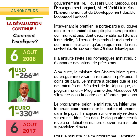
gouvernement, M. Houssein Ould Meddou, des 
l’Enseignement originel, M. El Vadil Ould Sid
ANNONCEURS
l’Environnement et du Développement durab
Mohamed Laghdaf.
Intervenant le premier, le porte-parole du gouv
conseil a examiné et adopté plusieurs projets d
communications, dont ceux relatifs au littoral, à
industrielle, à l’octroi de permis de recherche e
domaine minier ainsi qu’au programme de renf
territoriale du secteur des Affaires islamiques.
Il a ensuite invité ses homologues ministres, 
à apporter davantage de précisions.
A sa suite, le ministre des Affaires islamiques
du programme visant à renforcer la présence d
coins du pays. Le ministre a déclaré que le sec
des priorités du Président de la République, e
programme dit « Programme des Mosquées Offi
s’inscrire dans la cadre des réformes que conn
Le programme, selon le ministre, va initier une
le terrain pour moderniser le secteur et ancre
dans le pays. Il s’appuie sur une analyse des
structurels identifiés dans le diagnostic secto
révélé un déficit en matière couverture institutio
supervision directe.
Pour le ministre, via ce programme, l’ambition 