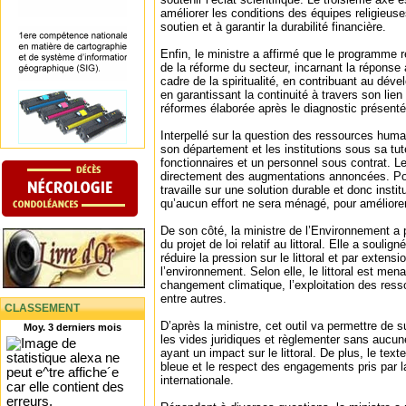
améliorer les conditions des équipes religieus
soutien et à garantir la durabilité financière.
Enfin, le ministre a affirmé que le programme r
de la réforme du secteur, incarnant la réponse 
cadre de la spiritualité, en contribuant au déve
en garantissant la continuité à travers son lien
réformes élaborée après le diagnostic présenté
Interpellé sur la question des ressources huma
son département et les institutions sous sa tut
fonctionnaires et un personnel sous contrat. Le
directement des augmentations annoncées. Pour
travaille sur une solution durable et donc institu
qu’aucun effort ne sera ménagé, pour améliorer 
De son côté, la ministre de l’Environnement a p
du projet de loi relatif au littoral. Elle a soulig
réduire la pression sur le littoral et par extensi
l’environnement. Selon elle, le littoral est men
changement climatique, l’exploitation des resso
entre autres.
CLASSEMENT
D’après la ministre, cet outil va permettre de s
Moy. 3 derniers mois
les vides juridiques et règlementer sans aucune
ayant un impact sur le littoral. De plus, le tex
bleue et le respect des engagements pris par l
internationale.