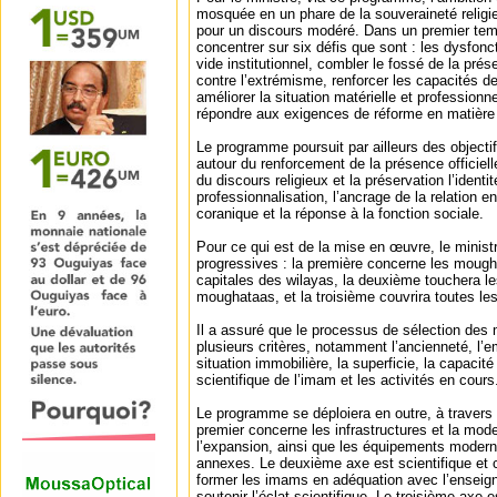
mosquée en un phare de la souveraineté religie
pour un discours modéré. Dans un premier te
concentrer sur six défis que sont : les dysfonct
vide institutionnel, combler le fossé de la prése
contre l’extrémisme, renforcer les capacités d
améliorer la situation matérielle et professionne
répondre aux exigences de réforme en matière 
Le programme poursuit par ailleurs des objectifs
autour du renforcement de la présence officielle 
du discours religieux et la préservation l’identit
professionnalisation, l’ancrage de la relation e
coranique et la réponse à la fonction sociale.
Pour ce qui est de la mise en œuvre, le minist
progressives : la première concerne les mough
capitales des wilayas, la deuxième touchera l
moughataas, et la troisième couvrira toutes l
Il a assuré que le processus de sélection des
plusieurs critères, notamment l’ancienneté, l’
situation immobilière, la superficie, la capacit
scientifique de l’imam et les activités en cours
Le programme se déploiera en outre, à travers t
premier concerne les infrastructures et la mode
l’expansion, ainsi que les équipements moderne
annexes. Le deuxième axe est scientifique et 
former les imams en adéquation avec l’enseign
soutenir l’éclat scientifique. Le troisième axe es