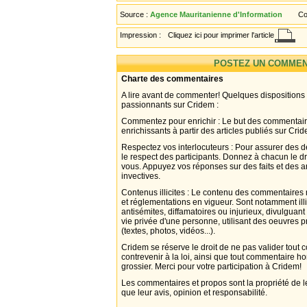
Source :
Agence Mauritanienne d'Information
Co
Impression :
Cliquez ici pour imprimer l'article
POSTEZ UN COMMEN
Charte des commentaires
A lire avant de commenter! Quelques dispositions
passionnants sur Cridem :
Commentez pour enrichir : Le but des commentair
enrichissants à partir des articles publiés sur Cri
Respectez vos interlocuteurs : Pour assurer des d
le respect des participants. Donnez à chacun le d
vous. Appuyez vos réponses sur des faits et des 
invectives.
Contenus illicites : Le contenu des commentaires n
et réglementations en vigueur. Sont notamment illi
antisémites, diffamatoires ou injurieux, divulguant
vie privée d'une personne, utilisant des oeuvres p
(textes, photos, vidéos...).
Cridem se réserve le droit de ne pas valider tout
contrevenir à la loi, ainsi que tout commentaire h
grossier. Merci pour votre participation à Cridem!
Les commentaires et propos sont la propriété de l
que leur avis, opinion et responsabilité.