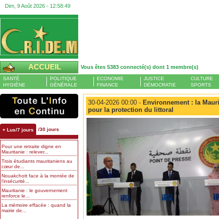
Dim, 9 Août 2026 -
12:58:49
ACCUEIL
Vous êtes 5383 connecté(s) dont 1 membre(s)
SANTÉ
POLITIQUE
ECONOMIE
JUSTICE
CULTURE
HYGIÈNE
GÉNÉRALE
FINANCE
DÉMOCRATIE
SPORTS
30-04-2026 00:00 -
Environnement : la Maurit
pour la protection du littoral
/30 jours
+ Lus/7 jours
Pour une retraite digne en
Mauritanie : relever...
Trois étudiants mauritaniens au
cœur de...
Nouakchott face à la montée de
l’insécurité...
Mauritanie : le gouvernement
renforce le...
La mémoire effacée : quand la
mairie de...