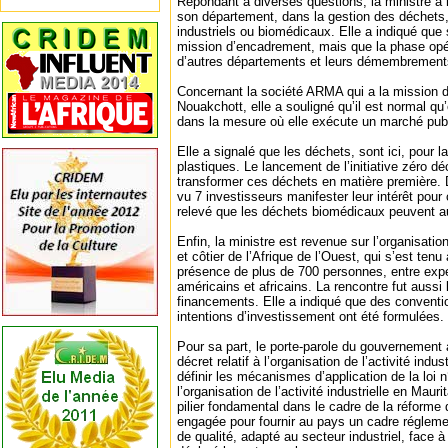
Répondant à diverses questions, la ministre a r
son département, dans la gestion des déchets,
industriels ou biomédicaux. Elle a indiqué qu
mission d’encadrement, mais que la phase opéra
d’autres départements et leurs démembrement
Concernant la société ARMA qui a la mission d
Nouakchott, elle a souligné qu’il est normal qu’
dans la mesure où elle exécute un marché publ
Elle a signalé que les déchets, sont ici, pour 
plastiques. Le lancement de l’initiative zéro d
transformer ces déchets en matière première. D
vu 7 investisseurs manifester leur intérêt pour c
relevé que les déchets biomédicaux peuvent au
Enfin, la ministre est revenue sur l’organisati
et côtier de l’Afrique de l’Ouest, qui s’est tenu
présence de plus de 700 personnes, entre exp
américains et africains. La rencontre fut aussi
financements. Elle a indiqué que des conventi
intentions d’investissement ont été formulées.
Pour sa part, le porte-parole du gouvernement 
décret relatif à l’organisation de l’activité indu
définir les mécanismes d’application de la loi n
l’organisation de l’activité industrielle en Mauri
pilier fondamental dans le cadre de la réforme
engagée pour fournir au pays un cadre réglemen
de qualité, adapté au secteur industriel, face 