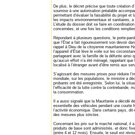
De plus, le décret précise que toute création d’u
soumise à une autorisation préalable accompa
permettant d’évaluer la faisabilité du projet et 
les impacts environnementaux et sanitaires, a s
L’étude du dossier doit se faire en coordination
concernées, et une fois les conditions remplies
Répondant à plusieurs questions, le porte-par
que l’État a fait rigoureusement son devoir dans
rappel à Dieu de la citoyenne mauritanienne H
l’appareil d’État lève le voile sur les circonst
partageant avec la famille de la défunte ainsi q
qu’aucun effort n’a été ménagé, rappelant que l
localisé à l’étranger avant d’être remis aux ser
S’agissant des mesures prises pour réduire l’i
mondiale, sur les populations, le ministre a dé
probants ont été enregistrés. Selon lui, la sit
l’efficacité de la lutte contre la contrebande, m
la consommation.
Il a aussi signalé que la Mauritanie a décidé d
essentielle des véhicules pendant une courte f
l’activité économique. Dans certains pays, dit-
des mesures plus strictes.
Concernant les prix sur le marché national, il a
produits de base sont administrés, et donc fi
(entre 4 et 12 mois). Ensuite, le seuil est révis