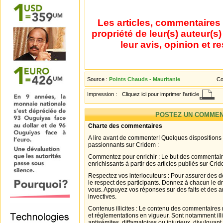
Les articles, commentaires 
propriété de leur(s) auteur(s
leur avis, opinion et r
Source :
Points Chauds - Mauritanie
Co
Impression :
Cliquez ici pour imprimer l'article
POSTEZ UN COMMEN
Charte des commentaires
A lire avant de commenter! Quelques dispositions
passionnants sur Cridem :
Commentez pour enrichir : Le but des commentair
enrichissants à partir des articles publiés sur Cri
Respectez vos interlocuteurs : Pour assurer des d
le respect des participants. Donnez à chacun le d
vous. Appuyez vos réponses sur des faits et des 
invectives.
Contenus illicites : Le contenu des commentaires n
et réglementations en vigueur. Sont notamment illi
antisémites, diffamatoires ou injurieux, divulguant