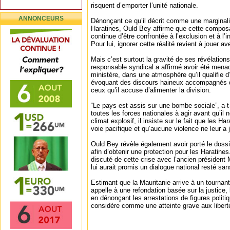
risquent d’emporter l’unité nationale.
ANNONCEURS
Dénonçant ce qu’il décrit comme une marginali
Haratines, Ould Bey affirme que cette compos
continue d’être confrontée à l’exclusion et à l’
Pour lui, ignorer cette réalité revient à jouer a
Mais c’est surtout la gravité de ses révélation
responsable syndical a affirmé avoir été menac
ministère, dans une atmosphère qu’il qualifie
évoquant des discours haineux accompagnés d
ceux qu’il accuse d’alimenter la division.
“Le pays est assis sur une bombe sociale”, a-t-
toutes les forces nationales à agir avant qu’il n
climat explosif, il insiste sur le fait que les Har
voie pacifique et qu’aucune violence ne leur a 
Ould Bey révèle également avoir porté le doss
afin d’obtenir une protection pour les Haratines
discuté de cette crise avec l’ancien présiden
lui aurait promis un dialogue national resté san
Estimant que la Mauritanie arrive à un tournant 
appelle à une refondation basée sur la justice, l
en dénonçant les arrestations de figures politiq
considère comme une atteinte grave aux libert