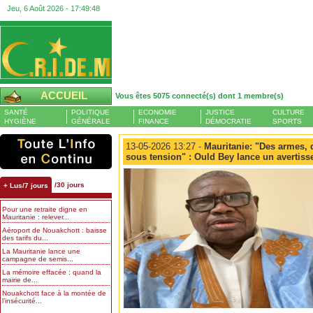
Jeu, 6 Août 2026 -
17:49:49
ACCUEIL
Vous êtes 5075 connecté(s) dont 1 membre(s)
SANTÉ
POLITIQUE
ECONOMIE
JUSTICE
CULTURE
HYGIÈNE
GÉNÉRALE
FINANCE
DÉMOCRATIE
SPORTS
13-05-2026 13:27 -
Mauritanie: "Des armes, 
sous tension" : Ould Bey lance un avertiss
/30 jours
+ Lus/7 jours
Pour une retraite digne en
Mauritanie : relever...
Aéroport de Nouakchott : baisse
des tarifs du...
La Mauritanie lance une
campagne de semis...
La mémoire effacée : quand la
mairie de...
Nouakchott face à la montée de
l’insécurité...