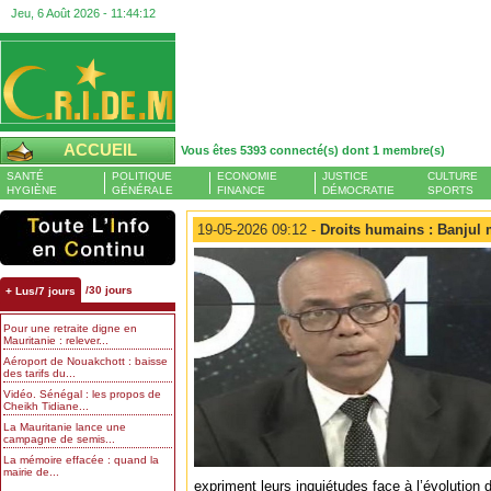
Jeu, 6 Août 2026 -
11:44:13
ACCUEIL
Vous êtes 5393 connecté(s) dont 1 membre(s)
SANTÉ
POLITIQUE
ECONOMIE
JUSTICE
CULTURE
HYGIÈNE
GÉNÉRALE
FINANCE
DÉMOCRATIE
SPORTS
19-05-2026 09:12 -
Droits humains : Banjul 
/30 jours
+ Lus/7 jours
Pour une retraite digne en
Mauritanie : relever...
Aéroport de Nouakchott : baisse
des tarifs du...
Vidéo. Sénégal : les propos de
Cheikh Tidiane...
La Mauritanie lance une
campagne de semis...
La mémoire effacée : quand la
mairie de...
expriment leurs inquiétudes face à l’évolution d