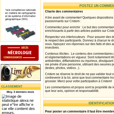
POSTEZ UN COMMEN
Charte des commentaires
A lire avant de commenter! Quelques dispositions
passionnants sur Cridem :
Commentez pour enrichir : Le but des commentair
enrichissants à partir des articles publiés sur Cri
Respectez vos interlocuteurs : Pour assurer des d
le respect des participants. Donnez à chacun le d
vous. Appuyez vos réponses sur des faits et des 
invectives.
Contenus illicites : Le contenu des commentaires n
et réglementations en vigueur. Sont notamment illi
antisémites, diffamatoires ou injurieux, divulguant
vie privée d'une personne, utilisant des oeuvres p
(textes, photos, vidéos...).
Cridem se réserve le droit de ne pas valider tout
contrevenir à la loi, ainsi que tout commentaire h
grossier. Merci pour votre participation à Cridem!
CLASSEMENT
Les commentaires et propos sont la propriété de l
que leur avis, opinion et responsabilité.
Moy. 3 derniers mois
IDENTIFICATIO
Pour poster un commentaire il faut être membre