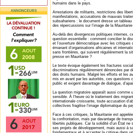
humains dans le pays.
ANNONCEURS
Arrestations de militants, restrictions des libe
manifestations, accusations de mauvais trait
subsahariens : le document dresse un tableau 
des répercussions sur l’image de la Mauritanie à
Au-delà des divergences politiques internes, c
question essentielle : comment concilier le disco
et l’ouverture démocratique avec les critiques
émanant d’organisations africaines et internati
sans frontières, qui suivent régulièrement la sit
presse en Mauritanie ?
Le texte évoque également les fractures socia
discriminations régulièrement dénoncées par d
des droits humains. Malgré les efforts et les 
mis en avant par les autorités, ces questions c
public et exigent davantage de dialogue, d’apa
La question migratoire apparaît aussi comme u
sensible. À l’heure où le traitement des migrants
internationale croissante, toute accusation d’
collectives fragilise l’image diplomatique du pa
Face à ces critiques, la Mauritanie est appelée
la confrontation, mais par davantage de trans
libertés publiques. Car la solidité d’un État 
ses projets de développement, mais aussi à sa 
fondamentaux et à accepter la critique dans u