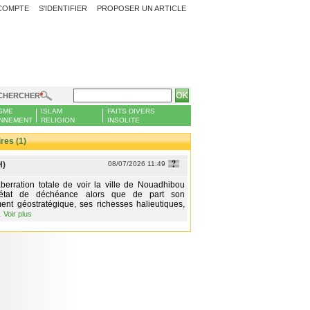
COMPTE
S'IDENTIFIER
PROPOSER UN ARTICLE
CHERCHER
SME
ISLAM
FAITS DIVERS
NNEMENT
RELIGION
INSOLITE
es (1)
H)
08/07/2026 11:49
berration totale de voir la ville de Nouadhibou
état de déchéance alors que de part son
ent géostratégique, ses richesses halieutiques,
…
Voir plus