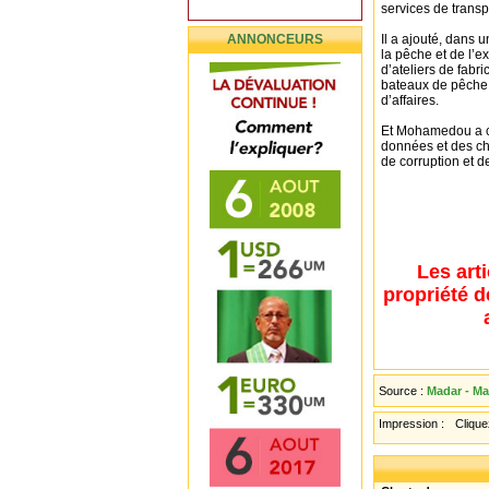
services de transpo
ANNONCEURS
Il a ajouté, dans 
la pêche et de l’e
d’ateliers de fabri
bateaux de pêche e
d’affaires.
Et Mohamedou a co
données et des ch
de corruption et d
Les art
propriété d
Source :
Madar - Ma
Impression :
Cliquez