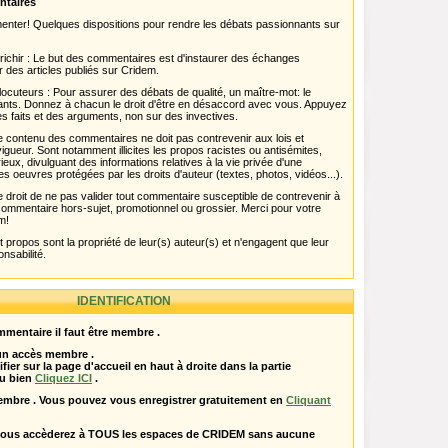
ntaires
menter! Quelques dispositions pour rendre les débats passionnants sur
chir : Le but des commentaires est d'instaurer des échanges
r des articles publiés sur Cridem.
ocuteurs : Pour assurer des débats de qualité, un maître-mot: le
pants. Donnez à chacun le droit d'être en désaccord avec vous. Appuyez
s faits et des arguments, non sur des invectives.
 Le contenu des commentaires ne doit pas contrevenir aux lois et
igueur. Sont notamment illicites les propos racistes ou antisémites,
rieux, divulguant des informations relatives à la vie privée d'une
es oeuvres protégées par les droits d'auteur (textes, photos, vidéos...).
 droit de ne pas valider tout commentaire susceptible de contrevenir à
ut commentaire hors-sujet, promotionnel ou grossier. Merci pour votre
m!
propos sont la propriété de leur(s) auteur(s) et n'engagent que leur
onsabilité.
IDENTIFICATION
mentaire il faut être membre .
 un accès membre .
ifier sur la page d'accueil en haut à droite dans la partie
u bien
Cliquez ICI
.
embre . Vous pouvez vous enregistrer gratuitement en
Cliquant
vous accèderez à TOUS les espaces de CRIDEM sans aucune