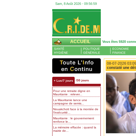
Sam, 8 Août 2026 -
09:57:00
ACCUEIL
Vous êtes 5920 conn
SANTÉ
POLITIQUE
ECONOMIE
HYGIÈNE
GÉNÉRALE
FINANCE
08-07-2026 03:09
constaté une dét
/30 jours
+ Lus/7 jours
Pour une retraite digne en
Mauritanie : relever...
La Mauritanie lance une
campagne de semis...
Nouakchott face à la montée de
l’insécurité...
Mauritanie : le gouvernement
renforce le...
La mémoire effacée : quand la
mairie de...