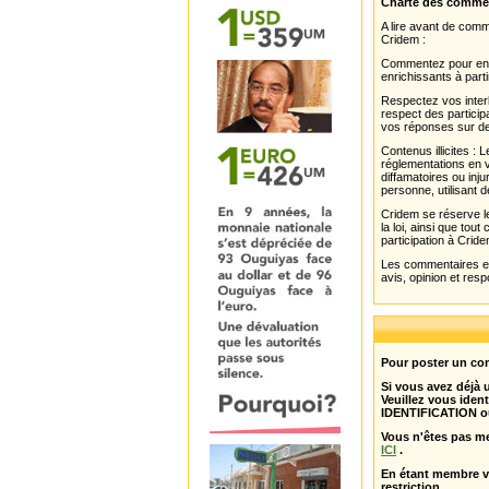
Charte des comme
A lire avant de com
Cridem :
Commentez pour enri
enrichissants à parti
Respectez vos interl
respect des partici
vos réponses sur de
Contenus illicites :
réglementations en v
diffamatoires ou inju
personne, utilisant d
Cridem se réserve le
la loi, ainsi que to
participation à Cride
Les commentaires et 
avis, opinion et resp
Pour poster un com
Si vous avez déjà
Veuillez vous ident
IDENTIFICATION o
Vous n'êtes pas m
ICI
.
En étant membre 
restriction .