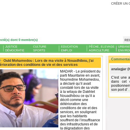
CRÉER UN 
ecté(s) dont 0 membre(s)
RE
JUSTICE
CULTURE
EDUCATION
PÊCHE, ELEVAGE
URBANI
DÉMOCRATIE
SPORTS
EMPLOI
AGRICULTURE
ENVIRO
Commentair
 -
Ould Mohamedou : Lors de ma visite à Nouadhibou, j’ai
érioration des conditions de vie et des services
analagjar (
MADAR - Le président du
parti Mauritanie en avant,
C'est une a
Nourredine Mohamedou,
dans cet 
a déclaré qu’il avait
positionnem
constaté lors de sa visite
son port d'
à la wilaya de Dakhlet
Nouadhibou ce qu’il a
décrit comme une
détérioration des
conditions de vie et des
services, en soulignant
que les habitants
souffrent de l’insuffisance
des infrastructures et de
la dégradation des