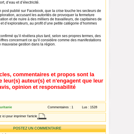
rt, d’eau et d’électricité.
un post publié sur Facebook, que la crise touche les secteurs de
xploration, accusant les autorités de provoquer la fermeture
cation et de nuire à des milliers de travailleurs, de capitaines de
t d’explorateurs, au profit d’une petite catégorie d’hommes
nfirmé qu’il révélera plus tard, selon ses propres termes, des
iffres concernant ce qu’il considère comme des manifestations
e mauvaise gestion dans la région.
icles, commentaires et propos sont la
e leur(s) auteur(s) et n'engagent que leur
avis, opinion et responsabilité
uritanie
Commentaires :
1
Lus :
1528
 ici pour imprimer l'article
POSTEZ UN COMMENTAIRE