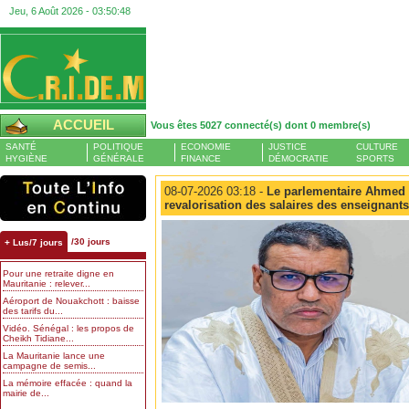
Jeu, 6 Août 2026 -
03:50:49
ACCUEIL
Vous êtes 5027 connecté(s) dont 0 membre(s)
SANTÉ
POLITIQUE
ECONOMIE
JUSTICE
CULTURE
HYGIÈNE
GÉNÉRALE
FINANCE
DÉMOCRATIE
SPORTS
08-07-2026 03:18 -
Le parlementaire Ahmed J
revalorisation des salaires des enseignants
/30 jours
+ Lus/7 jours
Pour une retraite digne en
Mauritanie : relever...
Aéroport de Nouakchott : baisse
des tarifs du...
Vidéo. Sénégal : les propos de
Cheikh Tidiane...
La Mauritanie lance une
campagne de semis...
La mémoire effacée : quand la
mairie de...