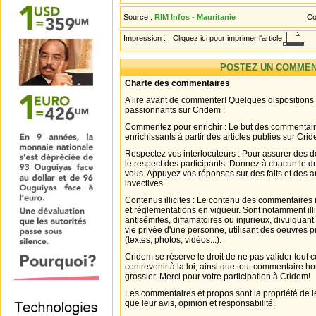
Source :
RIM Infos - Mauritanie
Co
Impression :
Cliquez ici pour imprimer l'article
POSTEZ UN COMMEN
Charte des commentaires
A lire avant de commenter! Quelques dispositions
passionnants sur Cridem :
Commentez pour enrichir : Le but des commentair
enrichissants à partir des articles publiés sur Cri
Respectez vos interlocuteurs : Pour assurer des d
le respect des participants. Donnez à chacun le d
vous. Appuyez vos réponses sur des faits et des 
invectives.
Contenus illicites : Le contenu des commentaires n
et réglementations en vigueur. Sont notamment illi
antisémites, diffamatoires ou injurieux, divulguant
vie privée d'une personne, utilisant des oeuvres p
(textes, photos, vidéos...).
Cridem se réserve le droit de ne pas valider tout
contrevenir à la loi, ainsi que tout commentaire h
grossier. Merci pour votre participation à Cridem!
Les commentaires et propos sont la propriété de l
que leur avis, opinion et responsabilité.