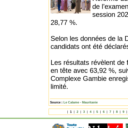
de l’examen
session 2026
28,77 %.
Selon les données de la 
candidats ont été déclaré
Les résultats révèlent de 
en tête avec 63,92 %, sui
Complexe Gambie enregistr
limité.
Source :
Le Calame - Mauritanie
|
1
|
2
|
3
|
4
|
5
|
6
|
7
|
8
|
9
|