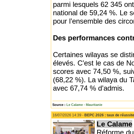
parmi lesquels 62 345 ont
national de 59,24 %. Le s
pour l’ensemble des circo
Des performances contr
Certaines wilayas se dist
élevés. C’est le cas de N
scores avec 74,50 %, suiv
(68,22 %). La wilaya du 
avec 67,74 % d’admis.
Source :
Le Calame - Mauritanie
16/07/2026 14:39 -
BEPC 2026 : taux de réussite 
Le Calame
Réforme du 