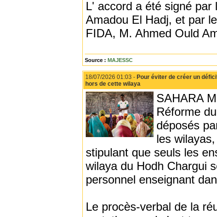
L' accord a été signé pa
Amadou El Hadj, et par l
FIDA, M. Ahmed Ould Am
Source :
MAJESSC
18/07/2026 01:03 -
Pour éviter de créer un défic
hors de cette wilaya
SAHARA MEDI
Réforme du 
déposés par
les wilayas
stipulant que seuls les e
wilaya du Hodh Chargui sont
personnel enseignant dans
Le procès-verbal de la ré