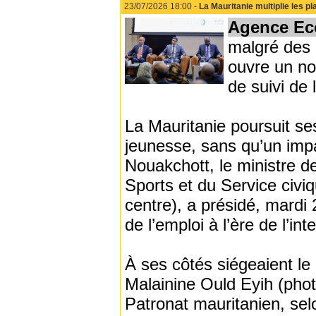
23/07/2026 18:00 -
La Mauritanie multiplie les pl
Agence Ec
malgré des 
ouvre un n
de suivi de 
La Mauritanie poursuit ses
jeunesse, sans qu’un imp
Nouakchott, le ministre d
Sports et du Service civ
centre), a présidé, mardi 2
de l’emploi à l’ère de l’inte
À ses côtés siégeaient le
Malainine Ould Eyih (photo
Patronat mauritanien, sel