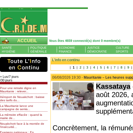
Authentification
Pour S'authentifier veuillez fournir votre
Pseudo et Mot de passer et cliquez sur : Se
connecter
Pseudo
ACCUEIL
Vous êtes 4659 connecté(s) dont 0 membre(s)
Liste des membres en ligne (0)
SANTÉ
POLITIQUE
ECONOMIE
JUSTICE
CULTURE
Mot de passe
HYGIÈNE
GÉNÉRALE
FINANCE
DÉMOCRATIE
SPORTS
L'info en continu
|
1
|
2
|
3
|
4
|
5
|
6
|
7
|
8
|
9
|
Mot de passe oublié
+ Lus/7 jours
06/08/2026 19:30 -
Mauritanie – Les heures sup
/30 jours
Kassataya
Pour une retraite digne en
Mauritanie : relever...
août 2026, 
Aéroport de Nouakchott : baisse
des tarifs du...
augmentatio
La Mauritanie lance une
supplémenta
campagne de semis...
La mémoire effacée : quand la
mairie de...
Nouakchott face à la montée de
Concrètement, la rémunér
l’insécurité...
Examens nationaux : En