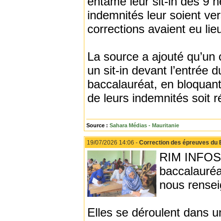
entamé leur sit-in dès 9 h
indemnités leur soient vers
corrections avaient eu lie
La source a ajouté qu’un 
un sit-in devant l’entrée 
baccalauréat, en bloquant 
de leurs indemnités soit r
Source :
Sahara Médias - Mauritanie
19/07/2026 14:06 -
Correction des épreuves du 
RIM INFOS -
baccalauréa
nous rensei
Elles se déroulent dans un