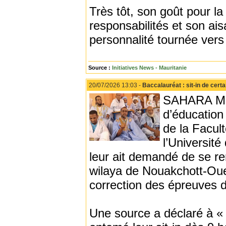
Très tôt, son goût pour la
responsabilités et son ai
personnalité tournée vers l’
Source :
Initiatives News - Mauritanie
20/07/2026 13:03 -
Baccalauréat : sit-in de cert
SAHARA MED
d’éducation
de la Facul
l’Université
leur ait demandé de se ren
wilaya de Nouakchott-Oues
correction des épreuves 
Une source a déclaré à «