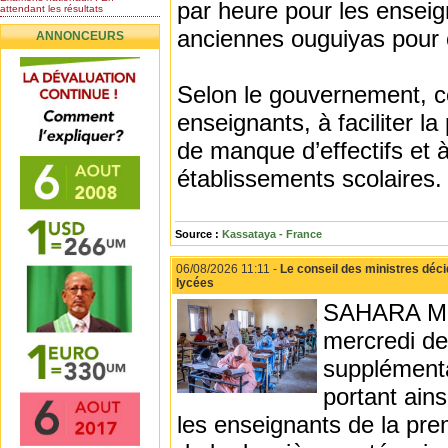
par heure pour les enseig
attendant les résultats
Nomination de l’Honorable Diye
anciennes ouguiyas pour 
ANNONCEURS
Ba au poste de...
Mauritanie : les résultats du
baccalauréat 2026...
Selon le gouvernement, ce
Mauritanie : Les 10 premiers au
BEPC 2026
enseignants, à faciliter 
Un syndicat de l’enseignement
rejette la...
de manque d’effectifs et 
établissements scolaires.
Source :
Kassataya - France
06/08/2026 11:11 -
Le conseil des ministres déci
lycées
SAHARA MED
mercredi de
supplémenta
portant ain
les enseignants de la pr