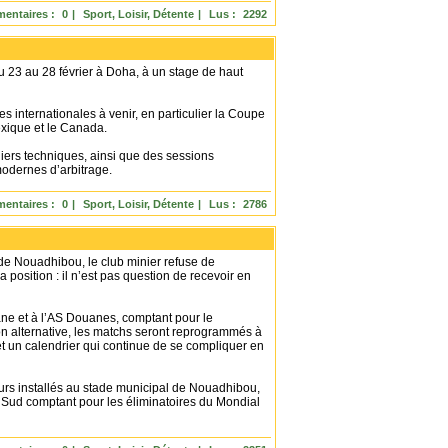
entaires :
0
|
Sport, Loisir, Détente
|
Lus :
2292
du 23 au 28 février à Doha, à un stage de haut
s internationales à venir, en particulier la Coupe
exique et le Canada.
iers techniques, ainsi que des sessions
modernes d’arbitrage.
entaires :
0
|
Sport, Loisir, Détente
|
Lus :
2786
 de Nouadhibou, le club minier refuse de
position : il n’est pas question de recevoir en
ane et à l’AS Douanes, comptant pour le
on alternative, les matchs seront reprogrammés à
et un calendrier qui continue de se compliquer en
urs installés au stade municipal de Nouadhibou,
u Sud comptant pour les éliminatoires du Mondial