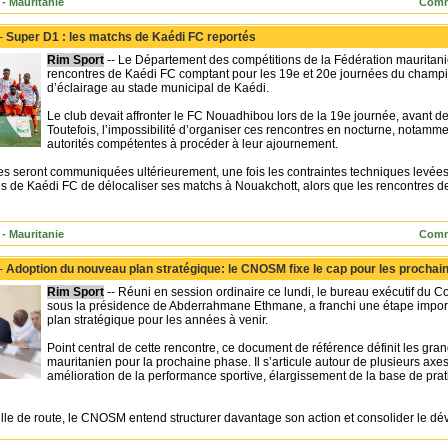
- Mauritanie
Comm
 -
Super D1 : les matchs de Kaédi FC reportés
Rim Sport
-- Le Département des compétitions de la Fédération mauritanien
rencontres de Kaédi FC comptant pour les 19e et 20e journées du champi
d’éclairage au stade municipal de Kaédi.
Le club devait affronter le FC Nouadhibou lors de la 19e journée, avant d
Toutefois, l’impossibilité d’organiser ces rencontres en nocturne, notamm
autorités compétentes à procéder à leur ajournement.
s seront communiquées ultérieurement, une fois les contraintes techniques levées. 
us de Kaédi FC de délocaliser ses matchs à Nouakchott, alors que les rencontres 
- Mauritanie
Comm
 -
Adoption du nouveau plan stratégique: le CNOSM fixe le cap pour les procha
Rim Sport
-- Réuni en session ordinaire ce lundi, le bureau exécutif du C
sous la présidence de Abderrahmane Ethmane, a franchi une étape import
plan stratégique pour les années à venir.
Point central de cette rencontre, ce document de référence définit les g
mauritanien pour la prochaine phase. Il s’articule autour de plusieurs axes
amélioration de la performance sportive, élargissement de la base de pr
uille de route, le CNOSM entend structurer davantage son action et consolider le dé