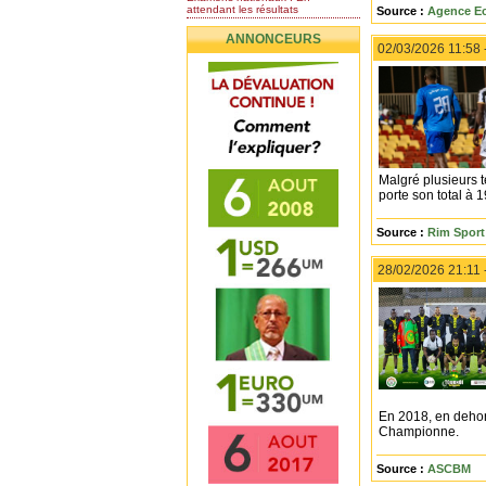
attendant les résultats
Source :
Agence Ec
Nomination de l’Honorable Diye
ANNONCEURS
Ba au poste de...
02/03/2026 11:58 
Mauritanie : les résultats du
baccalauréat 2026...
Mauritanie : Les 10 premiers au
BEPC 2026
Un syndicat de l’enseignement
rejette la...
Malgré plusieurs t
porte son total à 
Source :
Rim Sport 
28/02/2026 21:11 
En 2018, en dehor
Championne.
Source :
ASCBM