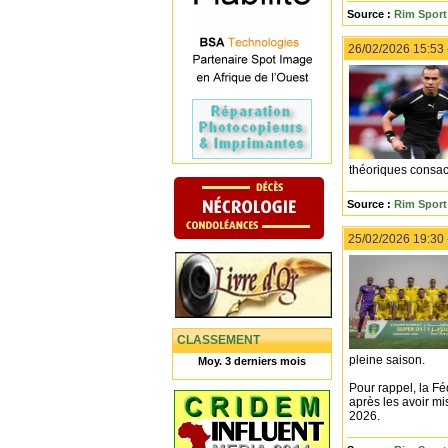
Source :
Rim Sport 
26/02/2026 15:53
théoriques consacr
Source :
Rim Sport 
25/02/2026 19:30
CLASSEMENT
pleine saison.
Moy. 3 derniers mois
Pour rappel, la F
après les avoir mi
2026.