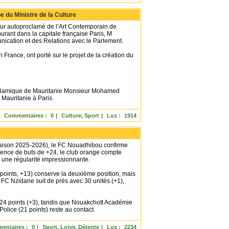
e du Ministre de la Culture
deur autoproclamé de l’Art Contemporain de
rant dans la capitale française Paris, M
nication et des Relations avec le Parlement.
 France, ont porté sur le projet de la création du
e Islamique de Mauritanie Monsieur Mohamed
 Mauritanie à Paris.
Commentaires :
0
|
Culture, Sport
|
Lus :
1914
saison 2025-2026), le FC Nouadhibou confirme
érence de buts de +24, le club orange compte
 une régularité impressionnante.
4 points, +13) conserve la deuxième position, mais
 FC Nzidane suit de près avec 30 unités (+1),
 24 points (+3), tandis que Nouakchott Académie
olice (21 points) reste au contact.
entaires :
0
|
Sport, Loisir, Détente
|
Lus :
2234