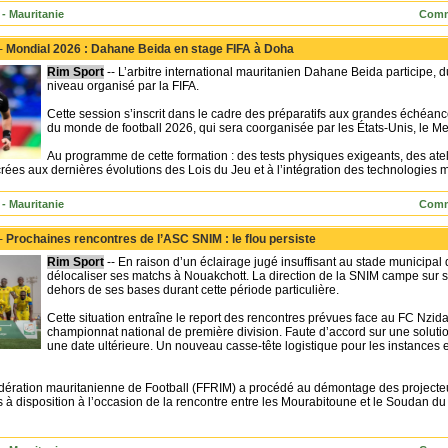
- Mauritanie
Comm
 -
Mondial 2026 : Dahane Beida en stage FIFA à Doha
Rim Sport
-- L’arbitre international mauritanien Dahane Beida participe, 
niveau organisé par la FIFA.
Cette session s’inscrit dans le cadre des préparatifs aux grandes échéance
du monde de football 2026, qui sera coorganisée par les États-Unis, le M
Au programme de cette formation : des tests physiques exigeants, des atel
ées aux dernières évolutions des Lois du Jeu et à l’intégration des technologies 
- Mauritanie
Comm
 -
Prochaines rencontres de l’ASC SNIM : le flou persiste
Rim Sport
-- En raison d’un éclairage jugé insuffisant au stade municipal
délocaliser ses matchs à Nouakchott. La direction de la SNIM campe sur sa 
dehors de ses bases durant cette période particulière.
Cette situation entraîne le report des rencontres prévues face au FC Nzid
championnat national de première division. Faute d’accord sur une soluti
une date ultérieure. Un nouveau casse-tête logistique pour les instances 
édération mauritanienne de Football (FFRIM) a procédé au démontage des projecte
s à disposition à l’occasion de la rencontre entre les Mourabitoune et le Soudan d