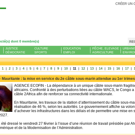
CRÉER UN 
Se
ecté(s) dont 0 membre(s)
RE
JUSTICE
CULTURE
EDUCATION
PÊCHE, ELEVAGE
URBANI
DÉMOCRATIE
SPORTS
EMPLOI
AGRICULTURE
ENVIRO
|
1
|
2
|
3
|
4
|
5
|
6
|
7
|
8
|
9
|
10
|
11
|
12
|
13
|
14
|
15
|
16
|
17
|
 -
Mauritanie : la mise en service du 2e câble sous-marin attendue au 1er trime
AGENCE ECOFIN - La dépendance à un unique câble sous-marin fragilise 
africains. Confronté à des perturbations liées au câble WACS, le Congo a p
câble 2Africa afin de renforcer sa connectivité internationale.
En Mauritanie, les travaux de la station d’atterrissement du câble sous-mari
réalisation de 46 %, selon les autorités. Le gouvernement affiche sa volont
d’achever les infrastructures dans les délais et de permettre une mise e
2027.
 été dressé le vendredi 27 février à l’issue d’une réunion de travail présidée par
mérique et de la Modernisation de l’Administration.