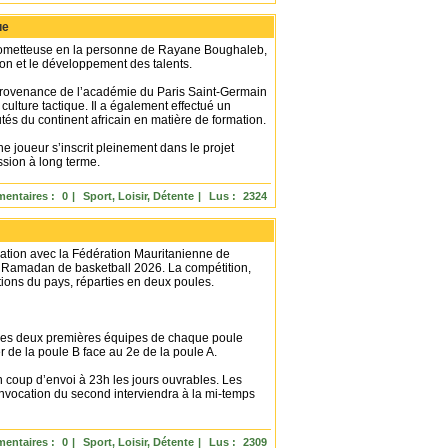
ue
 prometteuse en la personne de Rayane Boughaleb,
ion et le développement des talents.
 provenance de l’académie du Paris Saint-Germain
culture tactique. Il a également effectué un
és du continent africain en matière de formation.
e joueur s’inscrit pleinement dans le projet
ssion à long terme.
entaires :
0
|
Sport, Loisir, Détente
|
Lus :
2324
ration avec la Fédération Mauritanienne de
t Ramadan de basketball 2026. La compétition,
tions du pays, réparties en deux poules.
s, les deux premières équipes de chaque poule
er de la poule B face au 2e de la poule A.
n coup d’envoi à 23h les jours ouvrables. Les
nvocation du second interviendra à la mi-temps
entaires :
0
|
Sport, Loisir, Détente
|
Lus :
2309