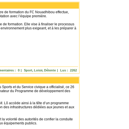
tre de formation du FC Nouadhibou effectue,
ation avec l’équipe première.
re de formation. Elle vise à finaliser le processus
environnement plus exigeant, et à les préparer à
entaires :
0
|
Sport, Loisir, Détente
|
Lus :
2262
Sports et du Service civique a officialisé, ce 26
dinateur du Programme de développement des
 M. Lô accède ainsi à la tête d’un programme
ion des infrastructures dédiées aux jeunes et aux
 la volonté des autorités de confier la conduite
aux équipements publics.