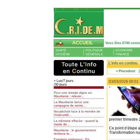
Authentification
Pour S'authentifier veuillez fournir votre
Pseudo et Mot de passer et cliquez sur : 
connecter
Pseudo
ACCUEIL
Vous êtes 5740 conn
Liste des membres en ligne (0)
SANTÉ
POLITIQUE
ECONOMIE
Mot de passe
HYGIÈNE
GÉNÉRALE
FINANCE
L'info en continu
< Precedent
Mot de passe oublié
+ Lus/7 jours
03/03/2026 00:01
/30 jours
Pour une retraite digne en
Mauritanie : relever...
La Mauritanie lance une
campagne de semis...
Nouakchott face à la montée de
l’insécurité...
premier trimestre 
La mémoire effacée : quand la
mairie de...
Ce point d’étape a
Mauritanie : le gouvernement
Transformation nu
renforce le...
Examens nationaux : En