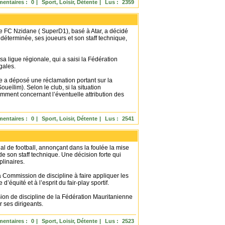
entaires :
0
|
Sport, Loisir, Détente
|
Lus :
2359
 le FC Nzidane ( SuperD1), basé à Atar, a décidé
éterminée, ses joueurs et son staff technique,
 sa ligue régionale, qui a saisi la Fédération
gales.
ne a déposé une réclamation portant sur la
eïlim). Selon le club, si la situation
tamment concernant l’éventuelle attribution des
entaires :
0
|
Sport, Loisir, Détente
|
Lus :
2541
al de football, annonçant dans la foulée la mise
 son staff technique. Une décision forte qui
plinaires.
 la Commission de discipline à faire appliquer les
’équité et à l’esprit du fair-play sportif.
sion de discipline de la Fédération Mauritanienne
r ses dirigeants.
entaires :
0
|
Sport, Loisir, Détente
|
Lus :
2523