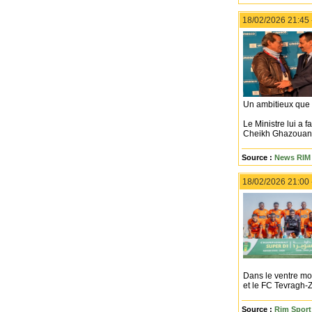
18/02/2026 21:45
Un ambitieux que
Le Ministre lui a
Cheikh Ghazouani l
Source :
News RIM 
18/02/2026 21:00
Dans le ventre mo
et le FC Tevragh-Z
Source :
Rim Sport 