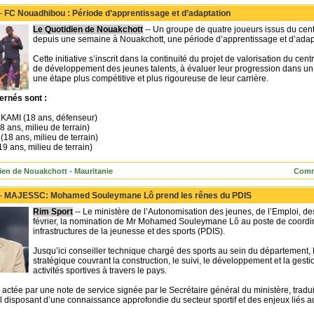
 -
FC Nouadhibou : Période d’apprentissage et d’adaptation
Le Quotidien de Nouakchott
-- Un groupe de quatre joueurs issus du cen
depuis une semaine à Nouakchott, une période d’apprentissage et d’adapt
Cette initiative s’inscrit dans la continuité du projet de valorisation du cent
de développement des jeunes talents, à évaluer leur progression dans un 
une étape plus compétitive et plus rigoureuse de leur carrière.
ernés sont :
MI (18 ans, défenseur)
ans, milieu de terrain)
 ans, milieu de terrain)
ans, milieu de terrain)
ien de Nouakchott - Mauritanie
Comm
 -
MAJESSC: Mohamed Souleymane Lô prend les rênes du PDIS
Rim Sport
-- Le ministère de l’Autonomisation des jeunes, de l’Emploi, des 
février, la nomination de Mr Mohamed Souleymane Lô au poste de coor
infrastructures de la jeunesse et des sports (PDIS).
Jusqu’ici conseiller technique chargé des sports au sein du département,
stratégique couvrant la construction, le suivi, le développement et la gest
activités sportives à travers le pays.
 actée par une note de service signée par le Secrétaire général du ministère, traduit
l disposant d’une connaissance approfondie du secteur sportif et des enjeux liés 