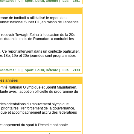
entaires :
0
|
Sport, Loisir, Détente
|
Lus :
2351
ne de football a officialisé le report des
onnat national Super D1, en raison de l’absence
e recevoir Tevragh-Zeina à l’occasion de la 20e.
ent durant le mois de Ramadan, a contraint les
Ce report intervient dans un contexte particulier,
des 18e, 19e et 20e journées sont programmées
entaires :
0
|
Sport, Loisir, Détente
|
Lus :
2133
ines années
omité National Olympique et Sportif Mauritanien,
ante avec l’adoption officielle du programme du
randes orientations du mouvement olympique
 prioritaires : renforcement de la gouvernance,
atique et accompagnement accru des fédérations
veloppement du sport à l’échelle nationale.