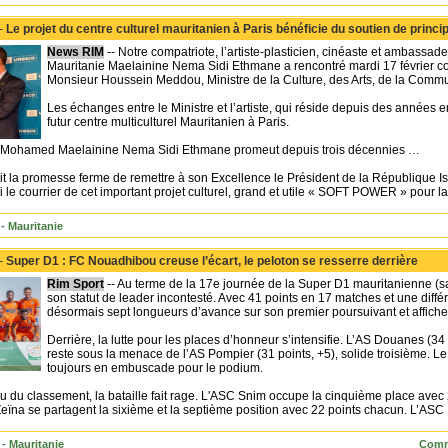
 -
Le projet du centre culturel mauritanien à Paris bénéficie du soutien de princip
News RIM
-- Notre compatriote, l’artiste-plasticien, cinéaste et ambassa
Mauritanie Maelainine Nema Sidi Ethmane a rencontré mardi 17 février cou
Monsieur Houssein Meddou, Ministre de la Culture, des Arts, de la Commu
Les échanges entre le Ministre et l’artiste, qui réside depuis des années en
futur centre multiculturel Mauritanien à Paris.
 Mohamed Maelainine Nema Sidi Ethmane promeut depuis trois décennies …
 fait la promesse ferme de remettre à son Excellence le Président de la Républiqu
e courrier de cet important projet culturel, grand et utile « SOFT POWER » pour la
- Mauritanie
 -
Super D1 : FC Nouadhibou creuse l’écart, le peloton se resserre derrière
Rim Sport
-- Au terme de la 17e journée de la Super D1 mauritanienne (
son statut de leader incontesté. Avec 41 points en 17 matches et une diff
désormais sept longueurs d’avance sur son premier poursuivant et affiche
Derrière, la lutte pour les places d’honneur s’intensifie. L’AS Douanes (3
reste sous la menace de l’AS Pompier (31 points, +5), solide troisième. Le
toujours en embuscade pour le podium.
u du classement, la bataille fait rage. L'ASC Snim occupe la cinquième place avec
eïna se partagent la sixième et la septième position avec 22 points chacun. L’ASC P
- Mauritanie
Comm