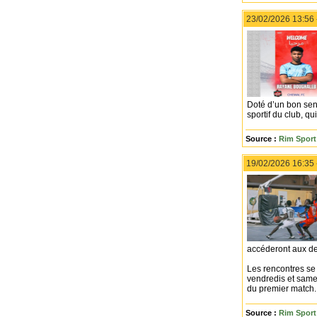
23/02/2026 13:56
Doté d’un bon sens
sportif du club, q
Source :
Rim Sport 
19/02/2026 16:35
accéderont aux dem
Les rencontres se 
vendredis et same
du premier match.
Source :
Rim Sport 