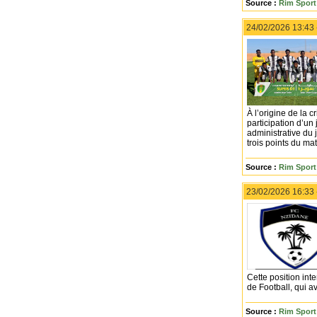
Source :
Rim Sport 
24/02/2026 13:43
À l’origine de la 
participation d’un
administrative du 
trois points du ma
Source :
Rim Sport 
23/02/2026 16:33
Cette position int
de Football, qui a
Source :
Rim Sport 