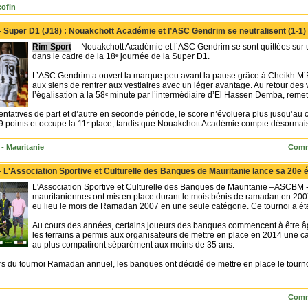
ofin
-
Super D1 (J18) : Nouakchott Académie et l’ASC Gendrim se neutralisent (1-1)
Rim Sport
-- Nouakchott Académie et l’ASC Gendrim se sont quittées sur u
dans le cadre de la 18ᵉ journée de la Super D1.
L’ASC Gendrim a ouvert la marque peu avant la pause grâce à Cheikh M’Bo
aux siens de rentrer aux vestiaires avec un léger avantage. Au retour des 
l’égalisation à la 58ᵉ minute par l’intermédiaire d’El Hassen Demba, remet
entatives de part et d’autre en seconde période, le score n’évoluera plus jusqu’au c
19 points et occupe la 11ᵉ place, tandis que Nouakchott Académie compte désormais 
- Mauritanie
Comm
-
L'Association Sportive et Culturelle des Banques de Mauritanie lance sa 20e 
L'Association Sportive et Culturelle des Banques de Mauritanie –ASCBM - 
mauritaniennes ont mis en place durant le mois bénis de ramadan en 2007,
eu lieu le mois de Ramadan 2007 en une seule catégorie. Ce tournoi a ét
Au cours des années, certains joueurs des banques commencent à être âgé
les terrains a permis aux organisateurs de mettre en place en 2014 une ca
au plus compatiront séparément aux moins de 35 ans.
s du tournoi Ramadan annuel, les banques ont décidé de mettre en place le tourn
Comm