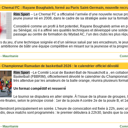
 -
Chemal FC : Rayane Boughaleb, formé au Paris Saint-Germain, nouvelle recr
Rim Sport
-- Le Chemal FC a officialisé l’arrivée d’une nouvelle recrue
jeune joueur né en 2008, dans le cadre de sa stratégie axée sur la format
Considéré comme un profil à fort potentiel, Rayane Boughaleb arrive en
au Sénégal, où il a affiné ses qualités techniques et développé une solide 
passage au centre de formation du Wydad AC, l’un des clubs les plus réput
 du jeu, d’une technique soignée et d’un sérieux salué par ses encadreurs, le jeun
ui ambitionne de bâtir une équipe compétitive en misant sur la jeunesse et la progre
- Mauritanie
Comm
 -
Championnat Ramadan de basketball 2026 : le calendrier officiel dévoilé
Rim Sport
--Le Comité Local de Basket-Ball de Nouakchott a , en collabo
Basketball (FBBRIM), officiellement dévoilé le calendrier du Championna
très attendue par les amateurs de la balle orange, réunira plusieurs forma
Un format compétitif et resserré
Le tournoi se disputera en aller simple. À l’issue de la phase de groupe
i-finales, selon le principe croisé : 1er de la poule A contre 2e de la poule B, et 1
tiendront principalement en soirée. L’heure de convocation est fixée à 22h, avec u
dis, deux matchs sont programmés : le premier débutera à 22h30, tandis que la co
- Mauritanie
Comm