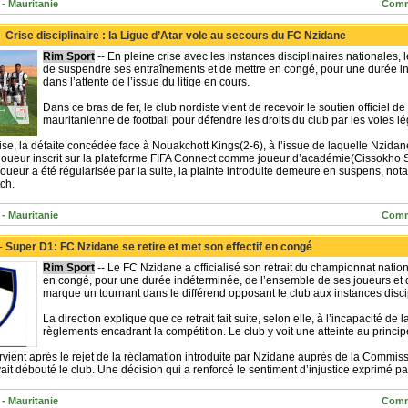
- Mauritanie
Comm
 -
Crise disciplinaire : la Ligue d’Atar vole au secours du FC Nzidane
Rim Sport
-- En pleine crise avec les instances disciplinaires nationales,
de suspendre ses entraînements et de mettre en congé, pour une durée ind
dans l’attente de l’issue du litige en cours.
Dans ce bras de fer, le club nordiste vient de recevoir le soutien officiel de
mauritanienne de football pour défendre les droits du club par les voies lé
crise, la défaite concédée face à Nouakchott Kings(2-6), à l’issue de laquelle Nzida
 joueur inscrit sur la plateforme FIFA Connect comme joueur d’académie(Cissokho Sou
joueur a été régularisée par la suite, la plainte introduite demeure en suspens, no
tch.
- Mauritanie
Comm
 -
Super D1: FC Nzidane se retire et met son effectif en congé
Rim Sport
-- Le FC Nzidane a officialisé son retrait du championnat nation
en congé, pour une durée indéterminée, de l’ensemble de ses joueurs et de
marque un tournant dans le différend opposant le club aux instances disci
La direction explique que ce retrait fait suite, selon elle, à l’incapacité de
règlements encadrant la compétition. Le club y voit une atteinte au principe d
ervient après le rejet de la réclamation introduite par Nzidane auprès de la Commis
vait débouté le club. Une décision qui a renforcé le sentiment d’injustice exprimé pa
- Mauritanie
Comm