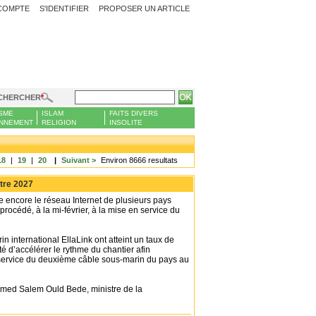
COMPTE
S'IDENTIFIER
PROPOSER UN ARTICLE
CHERCHER
SME
ISLAM
FAITS DIVERS
NNEMENT
RELIGION
INSOLITE
18
|
19
|
20
|
Suivant >
Environ 8666 resultats
stre 2027
encore le réseau Internet de plusieurs pays
rocédé, à la mi-février, à la mise en service du
n international EllaLink ont atteint un taux de
é d’accélérer le rythme du chantier afin
n service du deuxième câble sous-marin du pays au
 Ahmed Salem Ould Bede, ministre de la