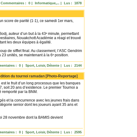
Commentaires :
0
|
Informatique,...
|
Lus :
1878
n score de parité (1-1), ce samedi 1er mars,
dj, auteur d’un but à la 43ᵉ minute, permettant
vestiaires, Nouakchott Académie a réagi et trouvé
tant les deux équipes à égalité.
oup de sifflet final. Au classement, l’ASC Gendrim
23 unités, se maintenant à la 6ᵉ position.
entaires :
0
|
Sport, Loisir, Détente
|
Lus :
2144
édition du tournoi ramadan [Photo-Reportage]
est le fruit d’un long processus que les banques
 soit 20 ans d’existence. Le premier Tournoi a
é remporté par la BNM.
s et la concurrence avec les jeunes frais dans
tégorie senior dont les joueurs ayant 35 ans et
oi 28 novembre dont la BAMIS devient
entaires :
0
|
Sport, Loisir, Détente
|
Lus :
2595